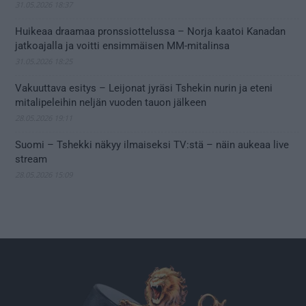
31.05.2026 18:37
Huikeaa draamaa pronssiottelussa – Norja kaatoi Kanadan
jatkoajalla ja voitti ensimmäisen MM-mitalinsa
31.05.2026 18:25
Vakuuttava esitys – Leijonat jyräsi Tshekin nurin ja eteni
mitalipeleihin neljän vuoden tauon jälkeen
28.05.2026 19:11
Suomi – Tshekki näkyy ilmaiseksi TV:stä – näin aukeaa live
stream
28.05.2026 15:09