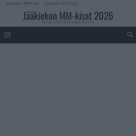
Jalkapallon MM-kisat
Jalkapallon EM-kisat
Jääkiekon MM-kisat 2026
KAIKKI JÄÄKIEKON MM-KISOISTA