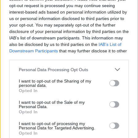
opt-out request is processed you may continue seeing
interest-based ads based on personal information utilized by
us or personal information disclosed to third parties prior to
your opt-out. You may separately opt-out of the further
Jos video ei näy laitteellasi voit katsoa sen suoraan
disclosure of your personal information by third parties on the
Youtubesta
.
IAB’s list of downstream participants. This information may
also be disclosed by us to third parties on the
IAB’s List of
Downstream Participants
that may further disclose it to other
third parties.
Personal Data Processing Opt Outs
I want to opt-out of the Sharing of my
personal data.
Opted In
I want to opt-out of the Sale of my
Edellinen artikkeli
Seuraava artikkeli
Personal Data.
HPK:lta jäätävä kuitti Tapparalle
Vielä kerran, Phil! Vegasin Phil
Opted In
– ”Kiva että luotat isoveljesi
Kessel tekee NHL-historiaa
Ilveksen…”
tulevana yönä
I want to opt-out of processing my
Personal Data for Targeted Advertising.
Opted In