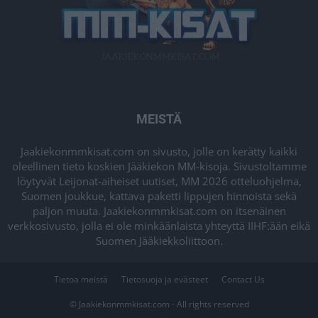
MEISTÄ
Jaakiekonmmkisat.com on sivusto, jolle on kerätty kaikki
oleellinen tieto koskien Jääkiekon MM-kisoja. Sivustoltamme
löytyvät Leijonat-aiheiset uutiset, MM 2026 otteluohjelma,
Suomen joukkue, kattava paketti lippujen hinnoista sekä
paljon muuta. Jaakiekonmmkisat.com on itsenäinen
verkkosivusto, jolla ei ole minkäänlaista yhteyttä IIHF:ään eikä
Suomen Jääkiekkoliittoon.
Tietoa meistä
Tietosuoja ja evästeet
Contact Us
© Jaakiekonmmkisat.com - All rights reserved