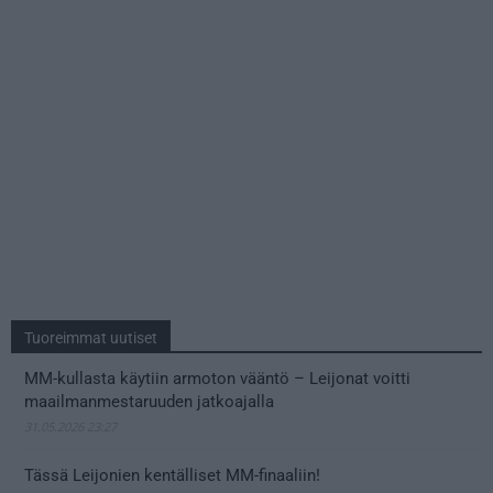
Tuoreimmat uutiset
MM-kullasta käytiin armoton vääntö – Leijonat voitti
maailmanmestaruuden jatkoajalla
31.05.2026 23:27
Tässä Leijonien kentälliset MM-finaaliin!