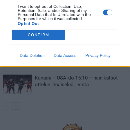
I want to opt-out of Collection, Use,
LIITTYVÄT ARTIKKELIT
LISÄÄ TEKIJÄLTÄ
Retention, Sale, and/or Sharing of my
Personal Data that Is Unrelated with the
Purposes for which it was collected.
Leijonat julkisti ketjut Sveitsi-peliin –
Opted Out
Aleksander Barkov tekee paluun
kaukaloon
CONFIRM
Venäläisveskari sekosi Suomen 2.
Data Deletion
Data Access
Privacy Policy
divisioonassa – sai samasta tilanteesta
50 jäähyminuuttia
Kanada – USA klo 15:10 – näin katsot
ottelun ilmaiseksi TV:stä