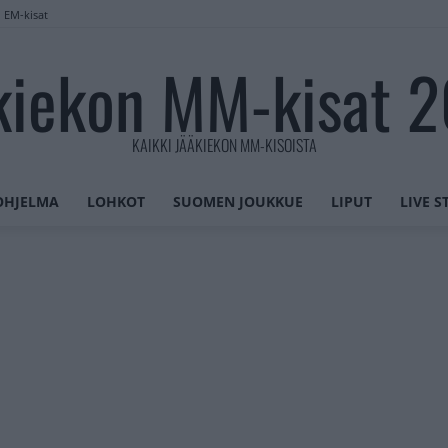
n EM-kisat
kiekon MM-kisat 
KAIKKI JÄÄKIEKON MM-KISOISTA
OHJELMA
LOHKOT
SUOMEN JOUKKUE
LIPUT
LIVE 