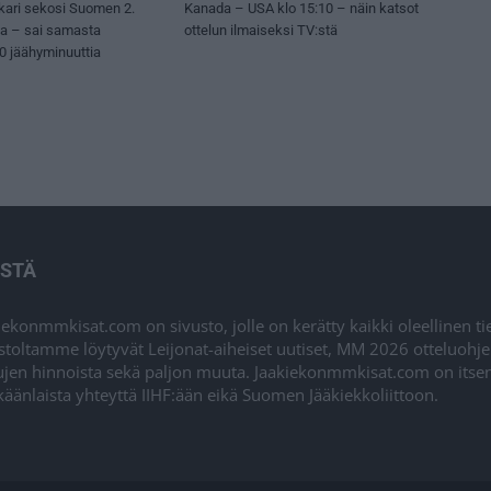
kari sekosi Suomen 2.
Kanada – USA klo 15:10 – näin katsot
sa – sai samasta
ottelun ilmaiseksi TV:stä
50 jäähyminuuttia
ISTÄ
iekonmmkisat.com on sivusto, jolle on kerätty kaikki oleellinen t
stoltamme löytyvät Leijonat-aiheiset uutiset, MM 2026 otteluohj
ujen hinnoista sekä paljon muuta. Jaakiekonmmkisat.com on itsenä
äänlaista yhteyttä IIHF:ään eikä Suomen Jääkiekkoliittoon.