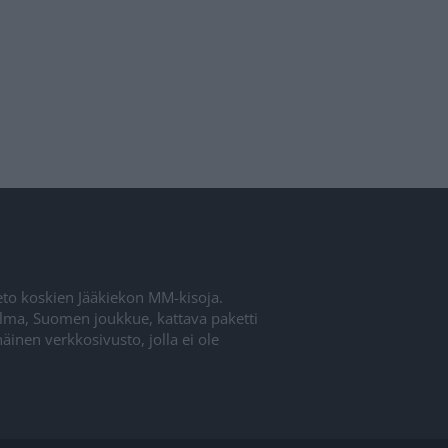
ieto koskien Jääkiekon MM-kisoja.
elma, Suomen joukkue, kattava paketti
inen verkkosivusto, jolla ei ole