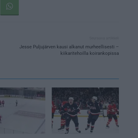
Seuraava artikkeli
Jesse Puljujärven kausi alkanut murheellisesti –
kiikaritehoilla koirankopissa