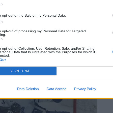
In
o opt-out of the Sale of my Personal Data.
In
to opt-out of processing my Personal Data for Targeted
ing.
In
o opt-out of Collection, Use, Retention, Sale, and/or Sharing
ersonal Data that Is Unrelated with the Purposes for which it
lected.
ksin vieraaksi. Mikäli Kessel on jälleen kokoonpanossa,
Out
ken kärkimies. Kun tällaisen merkkipaalun äärellä
kaukaloon, vaikka mikä olisi.
CONFIRM
maalin – maali viedään pois paitsiona
Data Deletion
Data Access
Privacy Policy