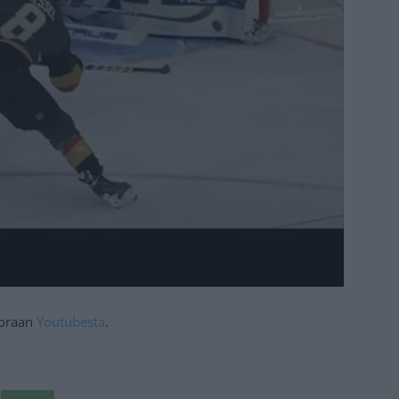
suoraan
Youtubesta
.