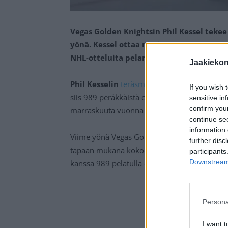
Vegas Golden Knightsin Phil Kessel tek
yönä. Kessel ottaa nimiinsä NHL:n Ironman
NHL-otteluita pelannut pelaaja.
Jaakieko
Phil Kesselin
teräsmiesputkea
on venytetty 
If you wish 
siis 989 peräkkäistä ottelua NHL:ssä missaam
sensitive in
confirm you
marraskuuta vuonna 2009.
continue se
information 
Viime yönä Vegas Golden Knights kohtasi koti
further disc
tapaan mukana kokoonpanossa. Näin ollen Ke
participants
Downstream 
kanssa 989 pelatulla ottelulla.
Persona
I want t