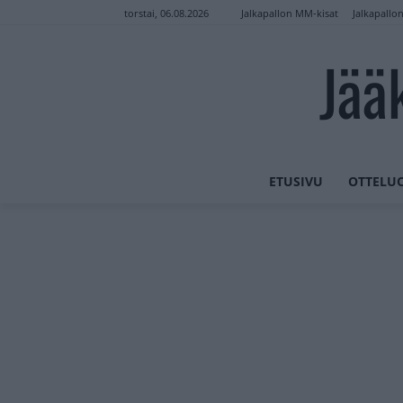
Jalkapallon MM-kisat
Jalkapallo
torstai, 06.08.2026
Jää
ETUSIVU
OTTELU