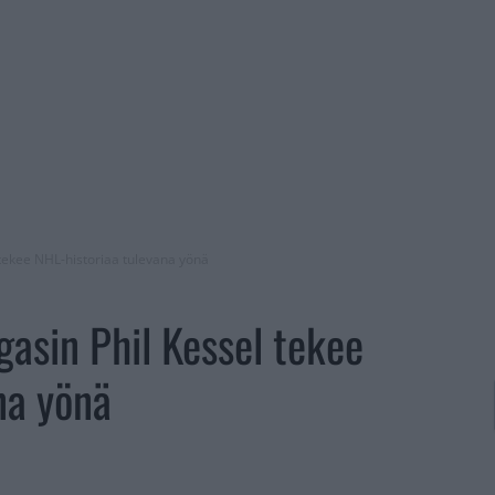
l tekee NHL-historiaa tulevana yönä
egasin Phil Kessel tekee
na yönä