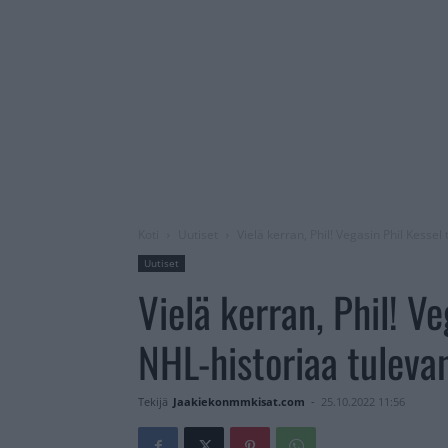
Koti
Uutiset
Vielä kerran, Phil! Vegasin Phil Kesse
Uutiset
Vielä kerran, Phil! V
NHL-historiaa tuleva
Tekijä
Jaakiekonmmkisat.com
-
25.10.2022 11:56