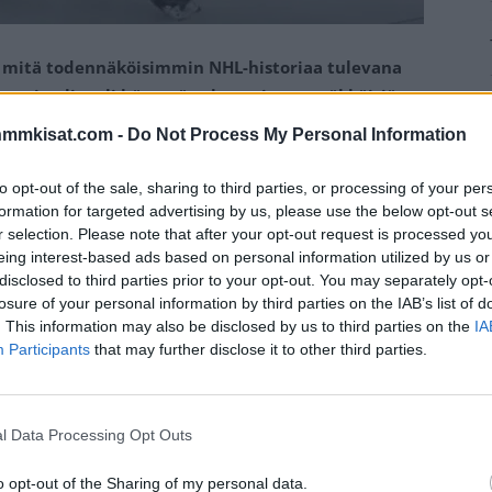
ee mitä todennäköisimmin NHL-historiaa tulevana
 -tittelin, eli hänestä tulee eniten peräkkäisiä
nmmkisat.com -
Do Not Process My Personal Information
jo 989 peräkkäisen ottelun verran. Kessel on pelannut
to opt-out of the sale, sharing to third parties, or processing of your per
atta ainuttakaan. Kesselin teräsmiesputki alkoi 3.
formation for targeted advertising by us, please use the below opt-out s
r selection. Please note that after your opt-out request is processed y
eing interest-based ads based on personal information utilized by us or
disclosed to third parties prior to your opt-out. You may separately opt-
jäällään Toronto Maple Leafsin ja Kessel oli totuttuun
losure of your personal information by third parties on the IAB’s list of
ssel nousi teräsmiestilastossa tasoihin
Keith Yandlen
. This information may also be disclosed by us to third parties on the
IA
Participants
that may further disclose it to other third parties.
Mainos:
l Data Processing Opt Outs
o opt-out of the Sharing of my personal data.