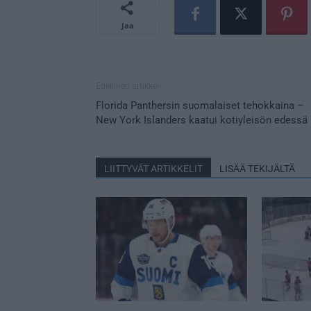
Jaa
Edellinen artikkeli
Florida Panthersin suomalaiset tehokkaina –
New York Islanders kaatui kotiyleisön edessä
LIITTYVÄT ARTIKKELIT
LISÄÄ TEKIJÄLTÄ