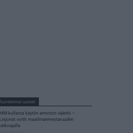
Tuoreimmat uutiset
MM-kullasta käytiin armoton vääntö –
Leijonat voitti maailmanmestaruuden
jatkoajalla
31.05.2026 23:27