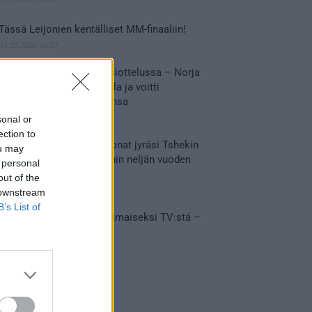
Tässä Leijonien kentälliset MM-finaaliin!
31.05.2026 18:37
Huikeaa draamaa pronssiottelussa – Norja
kaatoi Kanadan jatkoajalla ja voitti
ensimmäisen MM-mitalinsa
31.05.2026 18:25
sonal or
ection to
Vakuuttava esitys – Leijonat jyräsi Tshekin
ou may
nurin ja eteni mitalipeleihin neljän vuoden
 personal
tauon jälkeen
out of the
28.05.2026 19:11
 downstream
B’s List of
Suomi – Tshekki näkyy ilmaiseksi TV:stä –
näin aukeaa live stream
28.05.2026 15:09