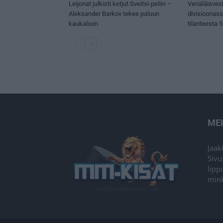
Leijonat julkisti ketjut Sveitsi-peliin –
Venäläisves
Aleksander Barkov tekee paluun
divisioonas
kaukaloon
tilanteesta 
ME
Jaak
Sivu
lipp
mink