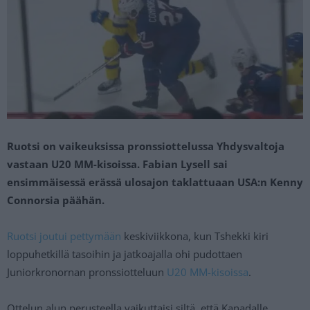
Ruotsi on vaikeuksissa pronssiottelussa Yhdysvaltoja
vastaan U20 MM-kisoissa. Fabian Lysell sai
ensimmäisessä erässä ulosajon taklattuaan USA:n Kenny
Connorsia päähän.
Ruotsi joutui pettymään
keskiviikkona, kun Tshekki kiri
loppuhetkillä tasoihin ja jatkoajalla ohi pudottaen
Juniorkronornan pronssiotteluun
U20 MM-kisoissa
.
Ottelun alun perusteella vaikuttaisi siltä, että Kanadalle