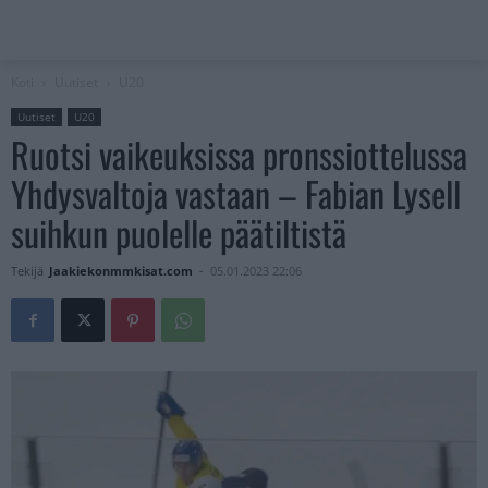
Koti
Uutiset
U20
Uutiset
U20
Ruotsi vaikeuksissa pronssiottelussa
Yhdysvaltoja vastaan – Fabian Lysell
suihkun puolelle päätiltistä
Tekijä
Jaakiekonmmkisat.com
-
05.01.2023 22:06