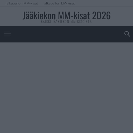
Jalkapallon MM-kisat
Jalkapallon EM-kisat
Jääkiekon MM-kisat 2026
KAIKKI JÄÄKIEKON MM-KISOISTA