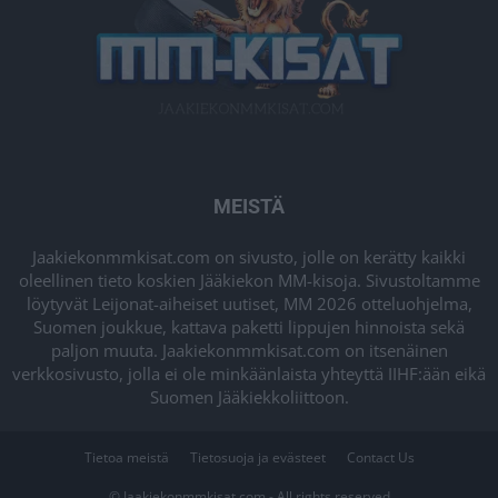
MEISTÄ
Jaakiekonmmkisat.com on sivusto, jolle on kerätty kaikki
oleellinen tieto koskien Jääkiekon MM-kisoja. Sivustoltamme
löytyvät Leijonat-aiheiset uutiset, MM 2026 otteluohjelma,
Suomen joukkue, kattava paketti lippujen hinnoista sekä
paljon muuta. Jaakiekonmmkisat.com on itsenäinen
verkkosivusto, jolla ei ole minkäänlaista yhteyttä IIHF:ään eikä
Suomen Jääkiekkoliittoon.
Tietoa meistä
Tietosuoja ja evästeet
Contact Us
© Jaakiekonmmkisat.com - All rights reserved