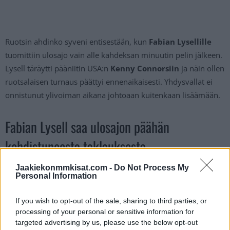
Ruotsin ahdinko syveni entisestään, kun
Fabian Lysellille
tuomittiin ulosajo vain alle kahdeksan minuutin pelin jälkeen.
Lysell täräytti pääniitin USA:n
Kenny Connorsiin
ja näin ollen
ruotsalaisen turnaus päättyi ennenaikaisesti. Yhdysvallat ei
onnistunut ylivoiman aikana johtoaan kuitenkaan lisäämään.
Fabian Lysell saa ulosajon päähän
kohdistuneesta taklauksesta
Jaakiekonmmkisat.com -
Do Not Process My
FABIAN LYSELL HAS BEEN ASSESSED A
Personal Information
5-MINUTE MATCH PENALTY FOR A
If you wish to opt-out of the sale, sharing to third parties, or
CHECK TO THE HEAD ON KENNY
processing of your personal or sensitive information for
CONNORS.
#WORLDJUNIORS
targeted advertising by us, please use the below opt-out