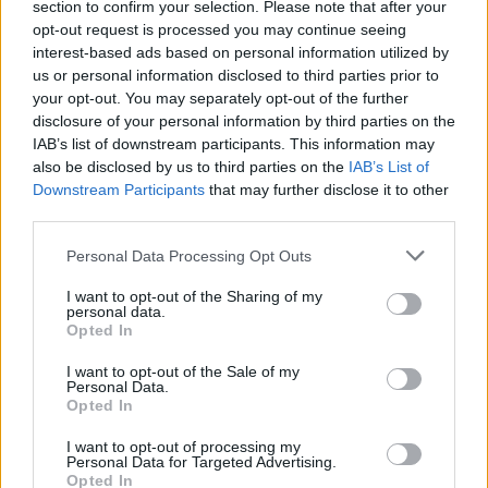
section to confirm your selection. Please note that after your
PIC.TWITTER.COM/WK5HRASXVV
opt-out request is processed you may continue seeing
interest-based ads based on personal information utilized by
— TSN (@TSN_Sports)
January 5, 2023
us or personal information disclosed to third parties prior to
your opt-out. You may separately opt-out of the further
disclosure of your personal information by third parties on the
Jos twiitti ei näy laitteellasi voit katsoa sen suoraan
Twitteristä
.
IAB’s list of downstream participants. This information may
also be disclosed by us to third parties on the
IAB’s List of
Downstream Participants
that may further disclose it to other
third parties.
Personal Data Processing Opt Outs
I want to opt-out of the Sharing of my
personal data.
Opted In
Edellinen artikkeli
Seuraava artikkeli
I want to opt-out of the Sale of my
Personal Data.
Tämä on ryöstö! Trevor Zegras
Luke Hughes iski upean
Opted In
ryösti mailan Joel Kivirannalta
osuman pronssiottelussa
– ei ymmärtänyt saamaansa
polviltaan – laukoi kiekon
I want to opt-out of processing my
rangaistusta
selkänsä takaa Ruotsin maaliin
Personal Data for Targeted Advertising.
Opted In