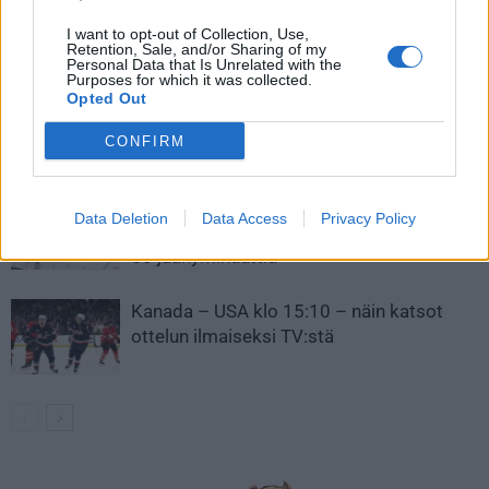
I want to opt-out of Collection, Use,
LIITTYVÄT ARTIKKELIT
LISÄÄ TEKIJÄLTÄ
Retention, Sale, and/or Sharing of my
Personal Data that Is Unrelated with the
Purposes for which it was collected.
Opted Out
Leijonat julkisti ketjut Sveitsi-peliin –
Aleksander Barkov tekee paluun
CONFIRM
kaukaloon
Venäläisveskari sekosi Suomen 2.
Data Deletion
Data Access
Privacy Policy
divisioonassa – sai samasta tilanteesta
50 jäähyminuuttia
Kanada – USA klo 15:10 – näin katsot
ottelun ilmaiseksi TV:stä