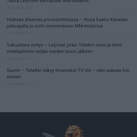
Tässä Leijonien kentälliset MM-finaaliin!
31.05.2026 18:37
Huikeaa draamaa pronssiottelussa – Norja kaatoi Kanadan
jatkoajalla ja voitti ensimmäisen MM-mitalinsa
31.05.2026 18:25
Vakuuttava esitys – Leijonat jyräsi Tshekin nurin ja eteni
mitalipeleihin neljän vuoden tauon jälkeen
28.05.2026 19:11
Suomi – Tshekki näkyy ilmaiseksi TV:stä – näin aukeaa live
stream
28.05.2026 15:09