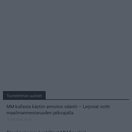
Tuoreimmat uutiset
MM-kullasta käytiin armoton vääntö – Leijonat voitti
maailmanmestaruuden jatkoajalla
31.05.2026 23:27