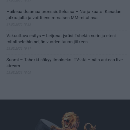
31.05.2026 18:37
Huikeaa draamaa pronssiottelussa – Norja kaatoi Kanadan
jatkoajalla ja voitti ensimmäisen MM-mitalinsa
31.05.2026 18:25
Vakuuttava esitys – Leijonat jyräsi Tshekin nurin ja eteni
mitalipeleihin neljän vuoden tauon jälkeen
28.05.2026 19:11
Suomi – Tshekki näkyy ilmaiseksi TV:stä – näin aukeaa live
stream
28.05.2026 15:09