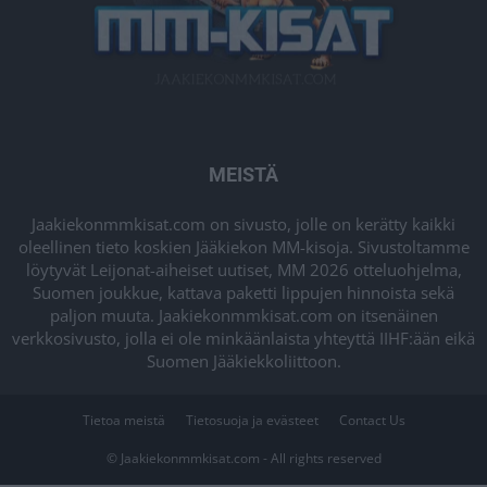
MEISTÄ
Jaakiekonmmkisat.com on sivusto, jolle on kerätty kaikki
oleellinen tieto koskien Jääkiekon MM-kisoja. Sivustoltamme
löytyvät Leijonat-aiheiset uutiset, MM 2026 otteluohjelma,
Suomen joukkue, kattava paketti lippujen hinnoista sekä
paljon muuta. Jaakiekonmmkisat.com on itsenäinen
verkkosivusto, jolla ei ole minkäänlaista yhteyttä IIHF:ään eikä
Suomen Jääkiekkoliittoon.
Tietoa meistä
Tietosuoja ja evästeet
Contact Us
© Jaakiekonmmkisat.com - All rights reserved