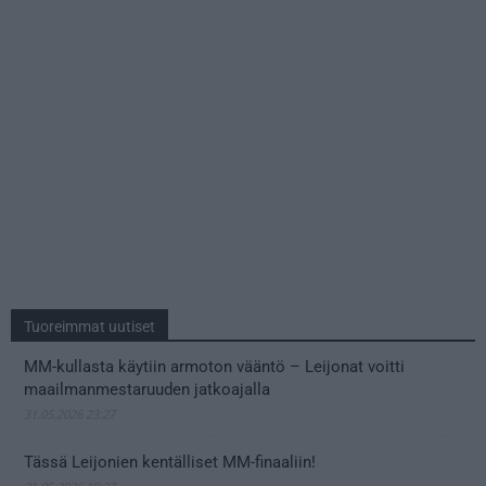
Tuoreimmat uutiset
MM-kullasta käytiin armoton vääntö – Leijonat voitti
maailmanmestaruuden jatkoajalla
31.05.2026 23:27
Tässä Leijonien kentälliset MM-finaaliin!