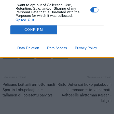
kohdalle. Emme käytä sähköpostiosoitteita minkäänlaisiin
I want to opt-out of Collection, Use,
Retention, Sale, and/or Sharing of my
markkinointitarkoituksiin.
Personal Data that Is Unrelated with the
Purposes for which it was collected.
6. Osallistumalla kisaan annat Jaakiekonmkisat.comille
Opted Out
oikeuden julkaista voittajan etunimen Kisavoittajat-osiossa.
CONFIRM
Data Deletion
Data Access
Privacy Policy
Edellinen artikkeli
Seuraava artikkeli
Pelicans kuittaili armottomasti
Risto Dufva sai koko pukukopin
Sportin kohupelaajille –
nauramaan – toi Juhamatti
tällainen oli poistettu päivitys
Aaltoselle älyttömän Kajaani-
lahjan