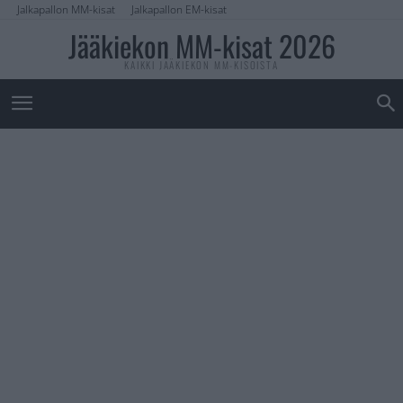
Jalkapallon MM-kisat
Jalkapallon EM-kisat
Jääkiekon MM-kisat 2026
KAIKKI JÄÄKIEKON MM-KISOISTA