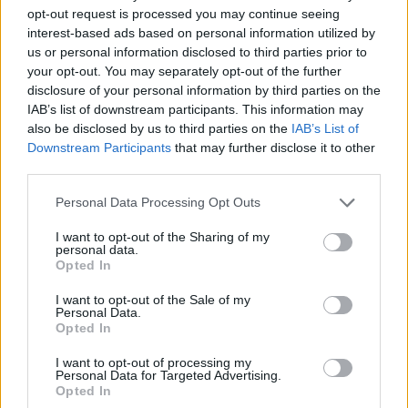
opt-out request is processed you may continue seeing
interest-based ads based on personal information utilized by
us or personal information disclosed to third parties prior to
your opt-out. You may separately opt-out of the further
disclosure of your personal information by third parties on the
IAB’s list of downstream participants. This information may
also be disclosed by us to third parties on the
IAB’s List of
Downstream Participants
that may further disclose it to other
Säännöt
third parties.
1.⁠ ⁠Kampanja-aika: 28.11. – 1.12. klo 18:00.
Personal Data Processing Opt Outs
2.⁠ ⁠⁠Jokainen saa osallistua vain yhden kerran. Kisa on voimassa
vain Epicbetin asiakkaille.
I want to opt-out of the Sharing of my
personal data.
3.⁠ Ottelun lopputuloksen oikein veikannut voittaa. Mikäli
Opted In
oikeita vastauksia on useampia, niin avausmaalin
I want to opt-out of the Sale of my
syntyminuutti ratkaisee voittajan. Jos tämänkin jälkeen on
Personal Data.
useita voittajia, niin ekstrakysymys määrittää voittajan.
Opted In
4.⁠ ⁠⁠Palkintoraha tulee kierrättää 3x 1,60 kertoimella.
I want to opt-out of processing my
5. Osallistumalla kisaan annat Jaakiekonmmkisat.comille
Personal Data for Targeted Advertising.
Opted In
oikeuden ottaa sinuun sähköpostitse yhteyttä voiton osuessa