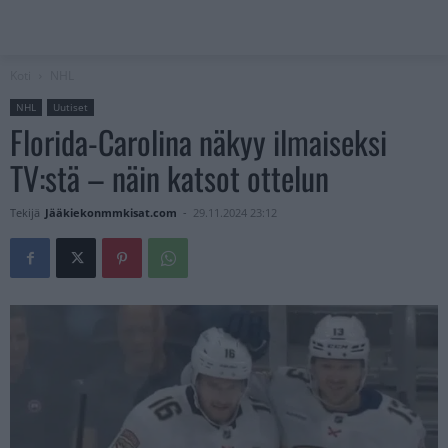
Koti
NHL
NHL
Uutiset
Florida-Carolina näkyy ilmaiseksi
TV:stä – näin katsot ottelun
Tekijä
Jääkiekonmmkisat.com
-
29.11.2024 23:12