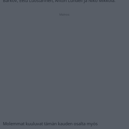
Barkov, Eetu Luostarinen, Anton Lundell ja Niko Mikkola.
Mainos:
Molemmat kuuluvat tämän kauden osalta myös