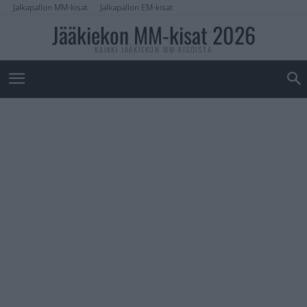
Jalkapallon MM-kisat
Jalkapallon EM-kisat
Jääkiekon MM-kisat 2026
KAIKKI JÄÄKIEKON MM-KISOISTA