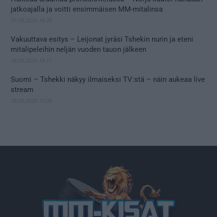
jatkoajalla ja voitti ensimmäisen MM-mitalinsa
31.05.2026 18:25
Vakuuttava esitys – Leijonat jyräsi Tshekin nurin ja eteni
mitalipeleihin neljän vuoden tauon jälkeen
28.05.2026 19:11
Suomi – Tshekki näkyy ilmaiseksi TV:stä – näin aukeaa live
stream
28.05.2026 15:09