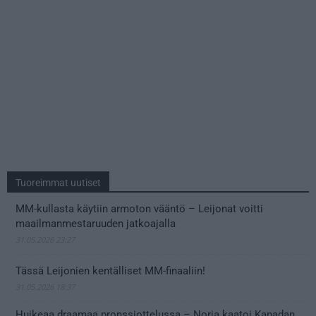
Tuoreimmat uutiset
MM-kullasta käytiin armoton vääntö – Leijonat voitti
maailmanmestaruuden jatkoajalla
31.05.2026 23:27
Tässä Leijonien kentälliset MM-finaaliin!
31.05.2026 18:37
Huikeaa draamaa pronssiottelussa – Norja kaatoi Kanadan