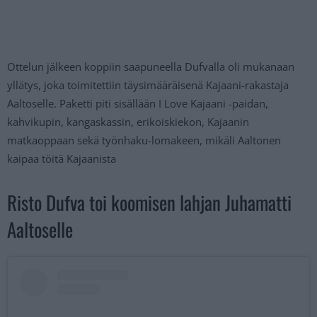
Ottelun jälkeen koppiin saapuneella Dufvalla oli mukanaan
yllätys, joka toimitettiin täysimääräisenä Kajaani-rakastaja
Aaltoselle. Paketti piti sisällään I Love Kajaani -paidan,
kahvikupin, kangaskassin, erikoiskiekon, Kajaanin
matkaoppaan sekä työnhaku-lomakeen, mikäli Aaltonen
kaipaa töitä Kajaanista
Risto Dufva toi koomisen lahjan Juhamatti
Aaltoselle