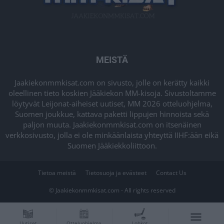
MEISTÄ
Jaakiekonmmkisat.com on sivusto, jolle on kerätty kaikki
oleellinen tieto koskien Jääkiekon MM-kisoja. Sivustoltamme
löytyvät Leijonat-aiheiset uutiset, MM 2026 otteluohjelma,
Suomen joukkue, kattava paketti lippujen hinnoista sekä
paljon muuta. Jaakiekonmmkisat.com on itsenäinen
verkkosivusto, jolla ei ole minkäänlaista yhteyttä IIHF:ään eikä
Suomen Jääkiekkoliittoon.
Tietoa meistä
Tietosuoja ja evästeet
Contact Us
© Jaakiekonmmkisat.com - All rights reserved
Uutiset
Otteluohjelma
Lohkot