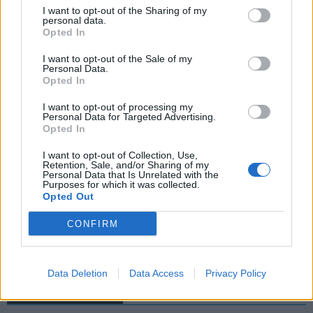
I want to opt-out of the Sharing of my
personal data.
Opted In
HENKILÖN JOKERIT HELSINKI (@JOKERITHC) JAKAMA JULKAISU
I want to opt-out of the Sale of my
Personal Data.
Opted In
I want to opt-out of processing my
Personal Data for Targeted Advertising.
Opted In
I want to opt-out of Collection, Use,
Retention, Sale, and/or Sharing of my
Personal Data that Is Unrelated with the
Purposes for which it was collected.
Opted Out
Edellinen artikkeli
Seuraava artikkeli
Florida-Carolina näkyy
Patrik Laine tekee paluun
CONFIRM
ilmaiseksi TV:stä – näin katsot
kokoonpanoon – tässä tulevat
ottelun
ketjukaverit
Data Deletion
Data Access
Privacy Policy
LIITTYVÄT ARTIKKELIT
LISÄÄ TEKIJÄLTÄ