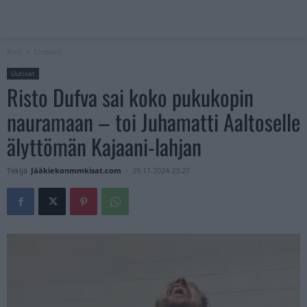
Koti
Uutiset
Uutiset
Risto Dufva sai koko pukukopin
nauramaan – toi Juhamatti Aaltoselle
älyttömän Kajaani-lahjan
Tekijä
Jääkiekonmmkisat.com
-
29.11.2024 23:27