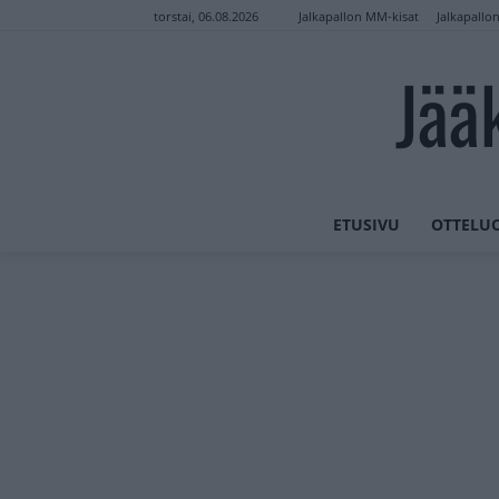
Jalkapallon MM-kisat
Jalkapallo
torstai, 06.08.2026
Jää
ETUSIVU
OTTELU