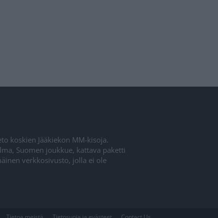
ieto koskien Jääkiekon MM-kisoja.
elma, Suomen joukkue, kattava paketti
inen verkkosivusto, jolla ei ole
Tietoa meistä
Tietosuoja ja evästeet
Contact Us