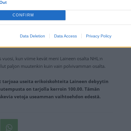
Out
CONFIRM
Data Deletion
Data Access
Privacy Policy
s vuosi, kun viime kevät meni Laineen osalta NHL:n
ollut paljon muutenkin kuin vain polvivamman osalta.
 tarjoaa useita erikoiskohteita Laineen debyytin
tutempusta on tarjolla kerroin 100.00. Tämän
koskevia vetoja useamman vaihtoehdon edestä.