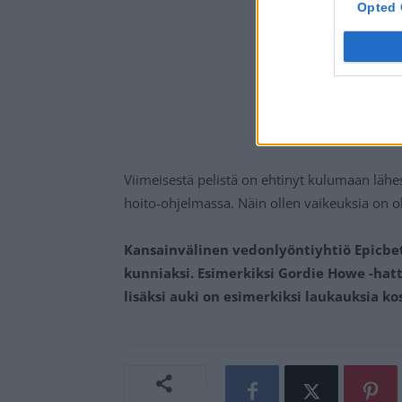
Opted 
Viimeisestä pelistä on ehtinyt kulumaan lähe
hoito-ohjelmassa. Näin ollen vaikeuksia on 
Kansainvälinen vedonlyöntiyhtiö Epicbet
kunniaksi. Esimerkiksi Gordie Howe -hat
lisäksi auki on esimerkiksi laukauksia 