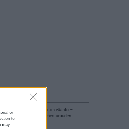
Tuoreimmat uutiset
MM-kullasta käytiin armoton vääntö –
sonal or
Leijonat voitti maailmanmestaruuden
ection to
jatkoajalla
ou may
31.05.2026 23:27