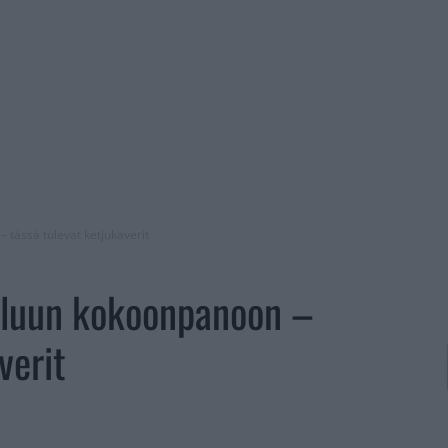
 tässä tulevat ketjukaverit
paluun kokoonpanoon –
verit