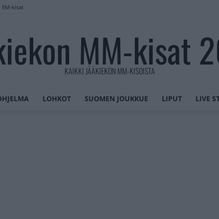
n EM-kisat
kiekon MM-kisat 
KAIKKI JÄÄKIEKON MM-KISOISTA
OHJELMA
LOHKOT
SUOMEN JOUKKUE
LIPUT
LIVE 