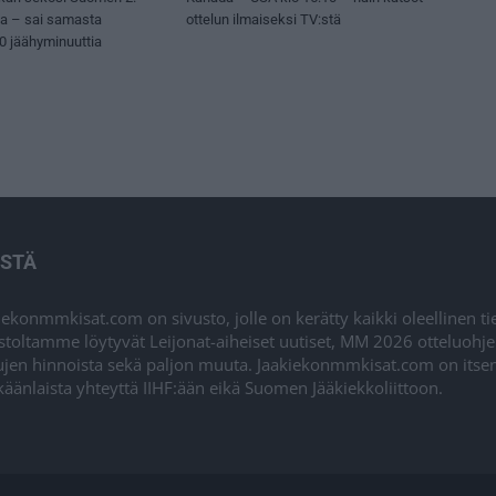
sa – sai samasta
ottelun ilmaiseksi TV:stä
50 jäähyminuuttia
ISTÄ
iekonmmkisat.com on sivusto, jolle on kerätty kaikki oleellinen t
stoltamme löytyvät Leijonat-aiheiset uutiset, MM 2026 otteluohj
ujen hinnoista sekä paljon muuta. Jaakiekonmmkisat.com on itsenä
äänlaista yhteyttä IIHF:ään eikä Suomen Jääkiekkoliittoon.