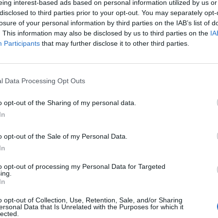
eing interest-based ads based on personal information utilized by us or
disclosed to third parties prior to your opt-out. You may separately opt-
loon, kun mies hyppää kehiin kotiottelussa New
losure of your personal information by third parties on the IAB’s list of
. This information may also be disclosed by us to third parties on the
IA
Participants
that may further disclose it to other third parties.
malaistähden polvi otti pahasti kolausta. Lopulta
mmällä, sillä osa pelkäsi hyökkääjä koko kauden olevan
etuajassa, joten kaikki on valmiina odotettuun debyyttiin
l Data Processing Opt Outs
o opt-out of the Sharing of my personal data.
In
trealin kakkosketjussa yhdessä
Kirby
Dachin
ja
Juraj
ssa varmasti isoja minuutteja sekä vastuuta. Tauko
o opt-out of the Sale of my Personal Data.
le realistista toivoa mitään järisyttävää starttia.
In
to opt-out of processing my Personal Data for Targeted
Mainos:
ing.
In
o opt-out of Collection, Use, Retention, Sale, and/or Sharing
ersonal Data that Is Unrelated with the Purposes for which it
lected.