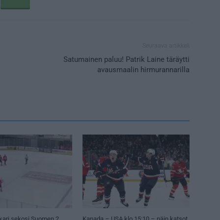
Seuraava artikkeli
Satumainen paluu! Patrik Laine täräytti
avausmaalin hirmurannarilla
kari sekosi Suomen 2.
Kanada – USA klo 15:10 – näin katsot