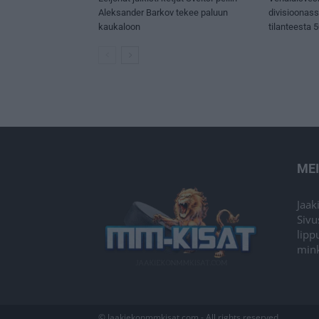
Aleksander Barkov tekee paluun
divisioonas
kaukaloon
tilanteesta 
ME
Jaak
Sivu
lipp
mink
© Jaakiekonmmkisat.com - All rights reserved