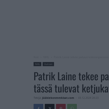
Koti
NHL
Patrik Laine tekee paluun kokoonpanoon –
NHL
Uutiset
Patrik Laine tekee 
tässä tulevat ketjuka
Tekijä
Jääkiekonmmkisat.com
-
03.12.2024 20:23