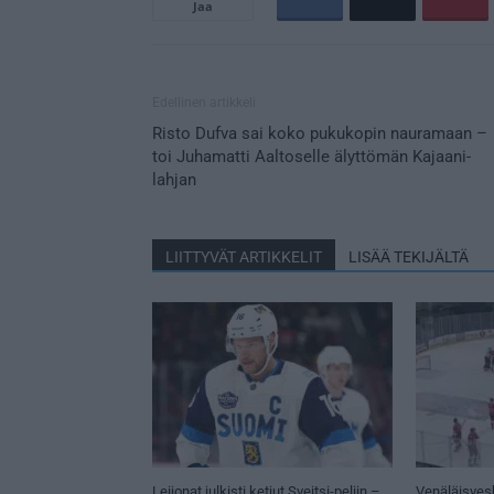
Jaa
Edellinen artikkeli
Risto Dufva sai koko pukukopin nauramaan –
toi Juhamatti Aaltoselle älyttömän Kajaani-
lahjan
LIITTYVÄT ARTIKKELIT
LISÄÄ TEKIJÄLTÄ
Leijonat julkisti ketjut Sveitsi-peliin –
Venäläisves