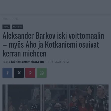
Koti
NHL
NHL
Uutiset
Aleksander Barkov iski voittomaalin
– myös Aho ja Kotkaniemi osuivat
kerran mieheen
Tekijä
Jääkiekonmmkisat.com
-
11.11.2023 10:42