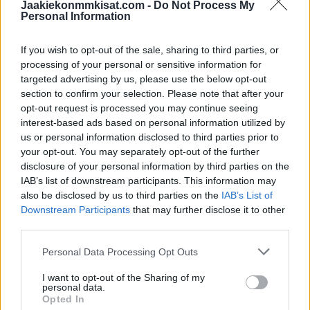
Jaakiekonmmkisat.com -
Do Not Process My
Aleksander Barkov viimeisteli 3-1-osuman:
Personal Information
If you wish to opt-out of the sale, sharing to third parties, or
https://twitter.com/Sportsnet/status/1723150338813841697
processing of your personal or sensitive information for
targeted advertising by us, please use the below opt-out
Sebastian Ahon käsialaa oli 3-2-kavennus:
section to confirm your selection. Please note that after your
opt-out request is processed you may continue seeing
interest-based ads based on personal information utilized by
SEBASTIAN AHO TUCKS THE REBOUND
us or personal information disclosed to third parties prior to
your opt-out. You may separately opt-out of the further
INTO THE YAWNING CAGE, TRIMMING
disclosure of your personal information by third parties on the
CAROLINA'S DEFICIT IN HALF TO
IAB’s list of downstream participants. This information may
1!
#CAUSECHAOS
also be disclosed by us to third parties on the
IAB’s List of
Downstream Participants
that may further disclose it to other
PIC.TWITTER.COM/DOSI3D5GAK
third parties.
Personal Data Processing Opt Outs
— Hockey Daily 365 l NHL Highlights & News
(@HockeyDaily365)
November 11, 2023
I want to opt-out of the Sharing of my
personal data.
Opted In