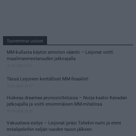
Tuoreimmat uutiset
MM-kullasta käytiin armoton vääntö – Leijonat voitti
maailmanmestaruuden jatkoajalla
31.05.2026 23:27
Tässä Leijonien kentälliset MM-finaaliin!
31.05.2026 18:37
Huikeaa draamaa pronssiottelussa – Norja kaatoi Kanadan
jatkoajalla ja voitti ensimmäisen MM-mitalinsa
31.05.2026 18:25
Vakuuttava esitys – Leijonat jyräsi Tshekin nurin ja eteni
mitalipeleihin neljän vuoden tauon jälkeen