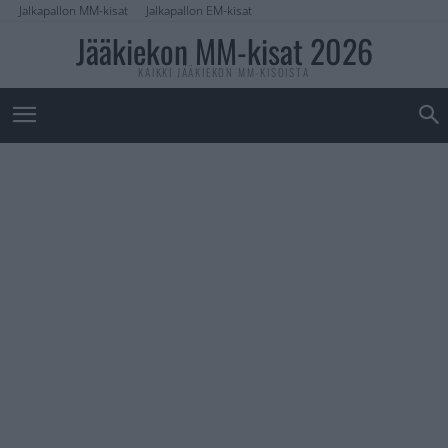
Jalkapallon MM-kisat
Jalkapallon EM-kisat
Jääkiekon MM-kisat 2026
KAIKKI JÄÄKIEKON MM-KISOISTA