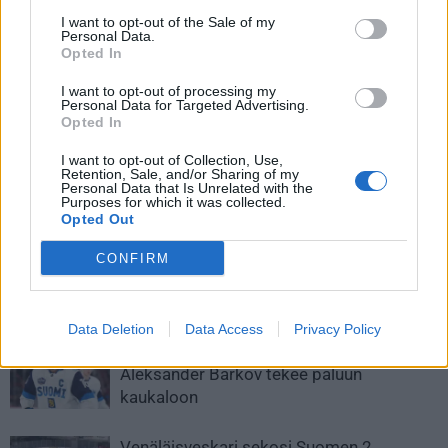
I want to opt-out of the Sale of my
Personal Data.
Opted In
I want to opt-out of processing my
Personal Data for Targeted Advertising.
Opted In
I want to opt-out of Collection, Use,
Edellinen artikkeli
Seuraava artikkeli
Retention, Sale, and/or Sharing of my
68 nousee kattoon – Pittsburgh
Leijonat sai karmivan
Personal Data that Is Unrelated with the
Purposes for which it was collected.
Penguins jäädyttää Jaromir
selkäsaunan lauantaina Karjala-
Opted Out
Jagrin pelinumeron
turnauksessa
CONFIRM
LIITTYVÄT ARTIKKELIT
LISÄÄ TEKIJÄLTÄ
Data Deletion
Data Access
Privacy Policy
Leijonat julkisti ketjut Sveitsi-peliin –
Aleksander Barkov tekee paluun
kaukaloon
Venäläisveskari sekosi Suomen 2.