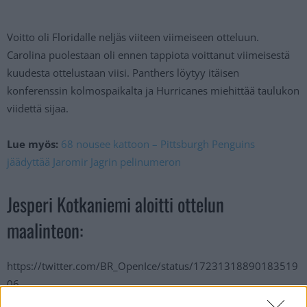
Voitto oli Floridalle neljäs viiteen viimeiseen otteluun.
Carolina puolestaan oli ennen tappiota voittanut viimeisestä
kuudesta ottelustaan viisi. Panthers löytyy itäisen
konferenssin kolmospaikalta ja Hurricanes miehittää taulukon
viidettä sijaa.
Lue myös:
68 nousee kattoon – Pittsburgh Penguins
jäädyttää Jaromir Jagrin pelinumeron
Jesperi Kotkaniemi aloitti ottelun
maalinteon:
https://twitter.com/BR_OpenIce/status/17231318890183519
06