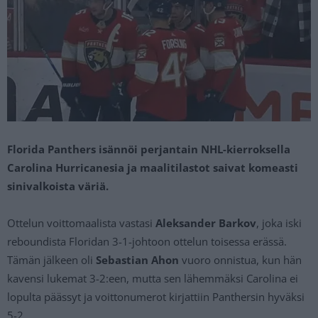
Florida Panthers isännöi perjantain NHL-kierroksella
Carolina Hurricanesia ja maalitilastot saivat komeasti
sinivalkoista väriä.
Ottelun voittomaalista vastasi
Aleksander Barkov
, joka iski
reboundista Floridan 3-1-johtoon ottelun toisessa erässä.
Tämän jälkeen oli
Sebastian Ahon
vuoro onnistua, kun hän
kavensi lukemat 3-2:een, mutta sen lähemmäksi Carolina ei
lopulta päässyt ja voittonumerot kirjattiin Panthersin hyväksi
5-2.