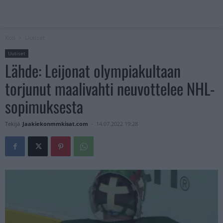
Koti
Uutiset
Uutiset
Lähde: Leijonat olympiakultaan
torjunut maalivahti neuvottelee NHL-
sopimuksesta
Tekijä
Jaakiekonmmkisat.com
-
14.07.2022 19:28