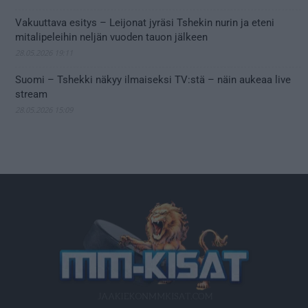
Vakuuttava esitys – Leijonat jyräsi Tshekin nurin ja eteni
mitalipeleihin neljän vuoden tauon jälkeen
28.05.2026 19:11
Suomi – Tshekki näkyy ilmaiseksi TV:stä – näin aukeaa live
stream
28.05.2026 15:09