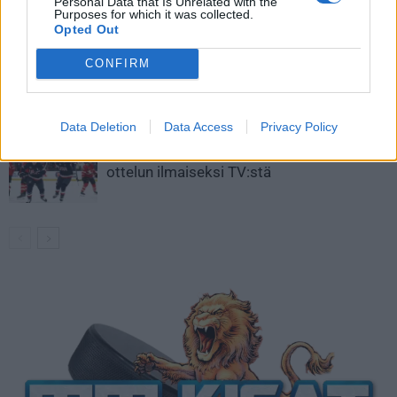
Aleksander Barkov tekee paluun
Personal Data that Is Unrelated with the
Purposes for which it was collected.
kaukaloon
Opted Out
CONFIRM
Venäläisveskari sekosi Suomen 2.
divisioonassa – sai samasta tilanteesta
50 jäähyminuuttia
Data Deletion
Data Access
Privacy Policy
Kanada – USA klo 15:10 – näin katsot
ottelun ilmaiseksi TV:stä