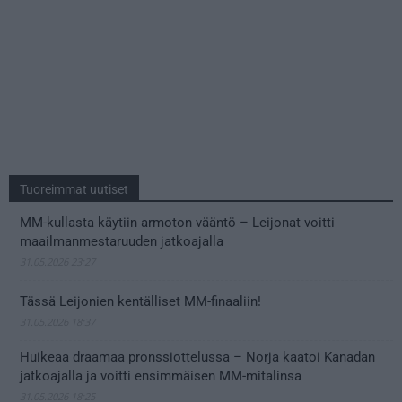
Tuoreimmat uutiset
MM-kullasta käytiin armoton vääntö – Leijonat voitti
maailmanmestaruuden jatkoajalla
31.05.2026 23:27
Tässä Leijonien kentälliset MM-finaaliin!
31.05.2026 18:37
Huikeaa draamaa pronssiottelussa – Norja kaatoi Kanadan
jatkoajalla ja voitti ensimmäisen MM-mitalinsa
31.05.2026 18:25