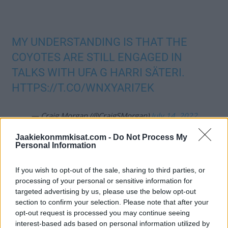
MY UNDERSTANDING IS THAT THE
COYOTES ARE STILL ENGAGED IN
TALKS WITH UFA G HARRI SÄTERI.
HTTPS://T.CO/WNXYARI7EK
— Craig Morgan (@CraigSMorgan)
July 14, 2022
Jaakiekonmmkisat.com -
Do Not Process My
Jos twiitti ei näy laitteellasi voit katsoa sen suoraan
Twitteristä
.
Personal Information
Säteri torjui menneellä kaudella Arizona Coyotesin paidassa
If you wish to opt-out of the sale, sharing to third parties, or
processing of your personal or sensitive information for
kuudessa ottelussa. Torjuntaprosentti näissä otteluissa oli
targeted advertising by us, please use the below opt-out
86,6 %. Keväällä Säteri oli mukana Leijonien joukkueessa, kun
section to confirm your selection. Please note that after your
Suomi voitti kotiyleisön edessä MM-kultaa.
opt-out request is processed you may continue seeing
interest-based ads based on personal information utilized by