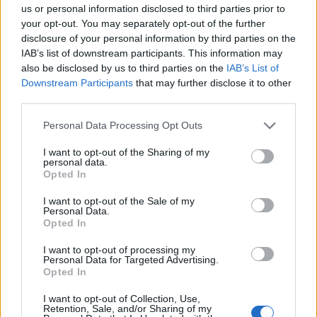
us or personal information disclosed to third parties prior to
your opt-out. You may separately opt-out of the further
disclosure of your personal information by third parties on the
IAB’s list of downstream participants. This information may
also be disclosed by us to third parties on the
IAB’s List of
Downstream Participants
that may further disclose it to other
third parties.
Edellinen artikkeli
Seuraava artikkeli
Personal Data Processing Opt Outs
NHL:n vapaiden pelaajien
Lukon paidassa Suomen
I want to opt-out of the Sharing of my
siirtomarkkinat alkoivat
mestaruutta juhlinut Lukas Klok
personal data.
suomalaisittain vauhdikkaasti –
jättää KHL:n – siirtyy NHL:ään
Opted In
kahdelle
suomalaispuolustajalle uudet
I want to opt-out of the Sale of my
Personal Data.
mahdollisuudet
Opted In
I want to opt-out of processing my
Personal Data for Targeted Advertising.
LIITTYVÄT ARTIKKELIT
LISÄÄ TEKIJÄLTÄ
Opted In
I want to opt-out of Collection, Use,
Leijonat julkisti ketjut Sveitsi-peliin –
Retention, Sale, and/or Sharing of my