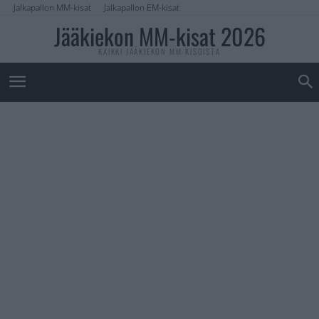
Jalkapallon MM-kisat
Jalkapallon EM-kisat
Jääkiekon MM-kisat 2026
KAIKKI JÄÄKIEKON MM-KISOISTA