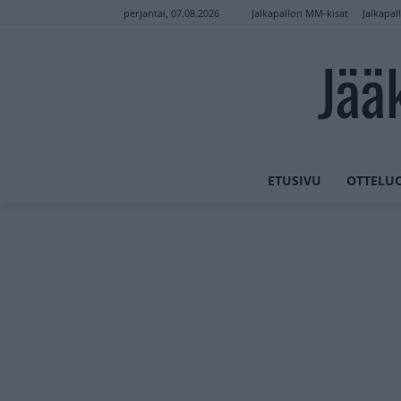
Jalkapallon MM-kisat
Jalkapal
perjantai, 07.08.2026
Jää
ETUSIVU
OTTELU