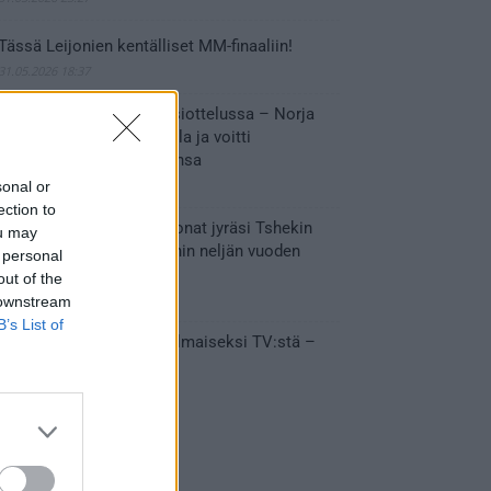
Tässä Leijonien kentälliset MM-finaaliin!
31.05.2026 18:37
Huikeaa draamaa pronssiottelussa – Norja
kaatoi Kanadan jatkoajalla ja voitti
ensimmäisen MM-mitalinsa
31.05.2026 18:25
sonal or
ection to
Vakuuttava esitys – Leijonat jyräsi Tshekin
ou may
nurin ja eteni mitalipeleihin neljän vuoden
 personal
tauon jälkeen
out of the
28.05.2026 19:11
 downstream
B’s List of
Suomi – Tshekki näkyy ilmaiseksi TV:stä –
näin aukeaa live stream
28.05.2026 15:09