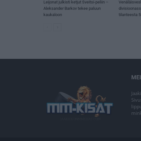
Leijonat julkisti ketjut Sveitsi-peliin –
Venäläisves
Aleksander Barkov tekee paluun
divisioonas
kaukaloon
tilanteesta 
ME
Jaak
Sivu
lipp
mink