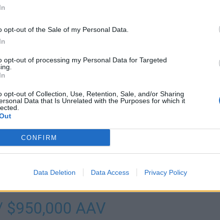
In
o opt-out of the Sale of my Personal Data.
In
to opt-out of processing my Personal Data for Targeted
ing.
inut yksivuotisen ja kaksisuuntaisen sopimuksen
In
aan 750 000 dollaria, jonka päälle Klok saa 95 000
 105 000 dollarin henkilökohtaisen suoritusbonuksen.
o opt-out of Collection, Use, Retention, Sale, and/or Sharing
ersonal Data that Is Unrelated with the Purposes for which it
 palkkansa vain 82 500 dollaria.
lected.
Out
ee jatkosopimuksesta Arizona Coyotesin kanssa
.
CONFIRM
NED UFA LUKAS KLOK
Data Deletion
Data Access
Privacy Policy
/ $950,000 AAV