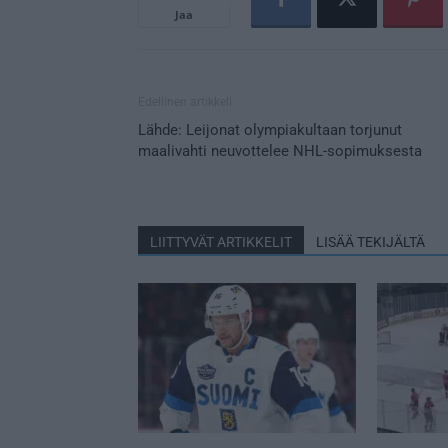
Jaa
Edellinen artikkeli
Lähde: Leijonat olympiakultaan torjunut
maalivahti neuvottelee NHL-sopimuksesta
LIITTYVÄT ARTIKKELIT
LISÄÄ TEKIJÄLTÄ