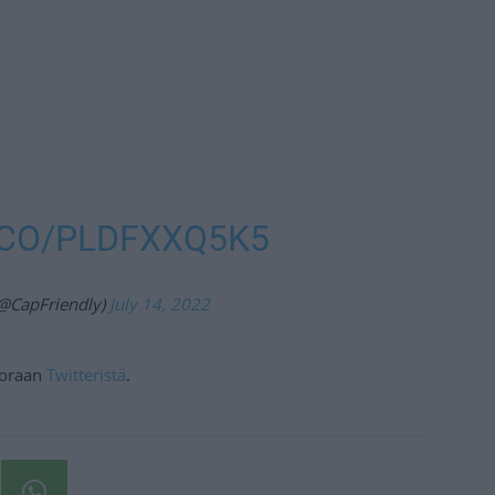
.CO/PLDFXXQ5K5
(@CapFriendly)
July 14, 2022
suoraan
Twitteristä
.