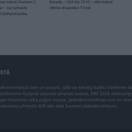
kari sekosi Suomen 2.
Kanada – USA klo 15:10 – näin katsot
sa – sai samasta
ottelun ilmaiseksi TV:stä
50 jäähyminuuttia
ISTÄ
iekonmmkisat.com on sivusto, jolle on kerätty kaikki oleellinen t
stoltamme löytyvät Leijonat-aiheiset uutiset, MM 2026 otteluohj
ujen hinnoista sekä paljon muuta. Jaakiekonmmkisat.com on itsenä
äänlaista yhteyttä IIHF:ään eikä Suomen Jääkiekkoliittoon.