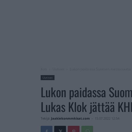
Koti
Uutiset
Lukon paidassa Suomen mestaruutta juh
Uutiset
Lukon paidassa Suom
Lukas Klok jättää KH
Tekijä
Jaakiekonmmkisat.com
-
15.07.2022 12:54