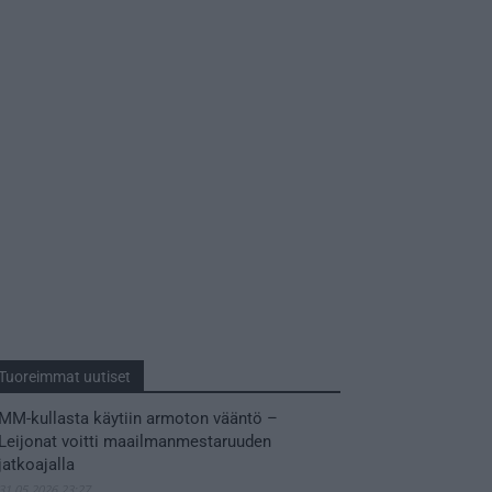
Tuoreimmat uutiset
MM-kullasta käytiin armoton vääntö –
Leijonat voitti maailmanmestaruuden
jatkoajalla
31.05.2026 23:27