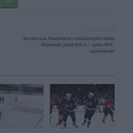
Seuraava artikkeli
KooKoossa ihastuttanut ruotsalaistykki Malte
Strömwall jättää KHL:n – solmi NHL-
sopimuksen