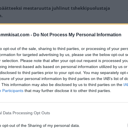
päätteeksi mestaruutta juhlinut tshekkipuolustaja
n.
kueessa kaudella 2020-21 ollut tshekkipuolustaja
Lukas
nmmkisat.com -
Do Not Process My Personal Information
to opt-out of the sale, sharing to third parties, or processing of your per
KHL:ään Neftehimik Niznekamskin riveihin. Puolustaja
formation for targeted advertising by us, please use the below opt-out s
uksen KHL-seuran kanssa, mutta tämä jatkosopimus jää
r selection. Please note that after your opt-out request is processed y
eing interest-based ads based on personal information utilized by us or
disclosed to third parties prior to your opt-out. You may separately opt-
losure of your personal information by third parties on the IAB’s list of
Mainos:
. This information may also be disclosed by us to third parties on the
IA
Participants
that may further disclose it to other third parties.
l Data Processing Opt Outs
o opt-out of the Sharing of my personal data.