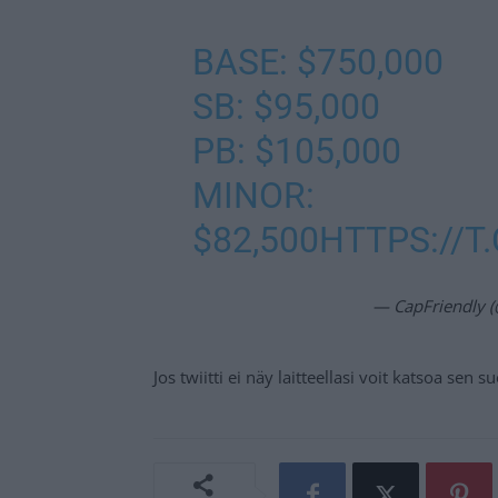
BASE: $750,000
SB: $95,000
PB: $105,000
MINOR:
$82,500
HTTPS://T
— CapFriendly 
Jos twiitti ei näy laitteellasi voit katsoa sen 