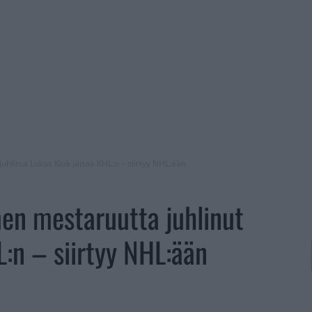
linut Lukas Klok jättää KHL:n – siirtyy NHL:ään
en mestaruutta juhlinut
L:n – siirtyy NHL:ään