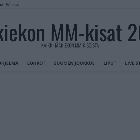
lon EM-kisat
kiekon MM-kisat 
KAIKKI JÄÄKIEKON MM-KISOISTA
OHJELMA
LOHKOT
SUOMEN JOUKKUE
LIPUT
LIVE 