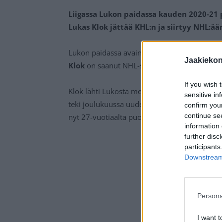
Liigassa Lukon paidassa kauden 2020-21 
Lukas Klok jättää KHL:n ja siirtyy NHL:ää
Lukon paidassa avainroolissa mestaruusjouk
Jaakieko
Klok
on saanut NHL-sopimuksen.
If you wish 
Klok lähti Lukosta mestaruuskauden jälkeen 
sensitive in
teki joulukuussa uuden kaksivuotisen sopim
confirm you
continue se
nyt 27-vuotiaalta puolustajalta käyttämättä.
information 
further disc
participants
Downstream 
Persona
I want t