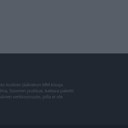
ieto koskien Jääkiekon MM-kisoja.
elma, Suomen joukkue, kattava paketti
inen verkkosivusto, jolla ei ole