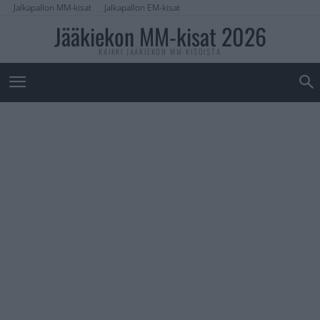
Jalkapallon MM-kisat
Jalkapallon EM-kisat
Jääkiekon MM-kisat 2026
KAIKKI JÄÄKIEKON MM-KISOISTA