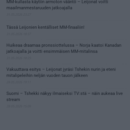
MM-kullasta käytiin armoton vääntö – Leijonat voitti
maailmanmestaruuden jatkoajalla
31.05.2026 23:27
Tässä Leijonien kentälliset MM-finaaliin!
31.05.2026 18:37
Huikeaa draamaa pronssiottelussa – Norja kaatoi Kanadan
jatkoajalla ja voitti ensimmäisen MM-mitalinsa
31.05.2026 18:25
Vakuuttava esitys – Leijonat jyräsi Tshekin nurin ja eteni
mitalipeleihin neljän vuoden tauon jälkeen
28.05.2026 19:11
Suomi – Tshekki näkyy ilmaiseksi TV:stä – näin aukeaa live
stream
28.05.2026 15:09