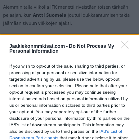
Aiemmin tällä viikolla IFK menetti riveistään toisen tärkeän
pelaajan, kun
Antti Suomela
joutui loukkaantumisen takia
jäämään sivuun viikkojen ajaksi.
Sairastuvan ovi käy IFK:n kannalta onneksi myös toiseen
Jaakiekonmmkisat.com -
Do Not Process My
suuntaan, kun puolustaja
Joonas Lyytinen
tekee illalla
Personal Information
paluun petopaitaan.
If you wish to opt-out of the sale, sharing to third parties, or
Viiden ottelun Liiga-kierros alkaa tänään kello 18:30.
processing of your personal or sensitive information for
targeted advertising by us, please use the below opt-out
section to confirm your selection. Please note that after your
opt-out request is processed you may continue seeing
interest-based ads based on personal information utilized by
us or personal information disclosed to third parties prior to
your opt-out. You may separately opt-out of the further
disclosure of your personal information by third parties on the
IAB’s list of downstream participants. This information may
also be disclosed by us to third parties on the
IAB’s List of
Edellinen artikkeli
Seuraava artikkeli
Downstream Participants
that may further disclose it to other