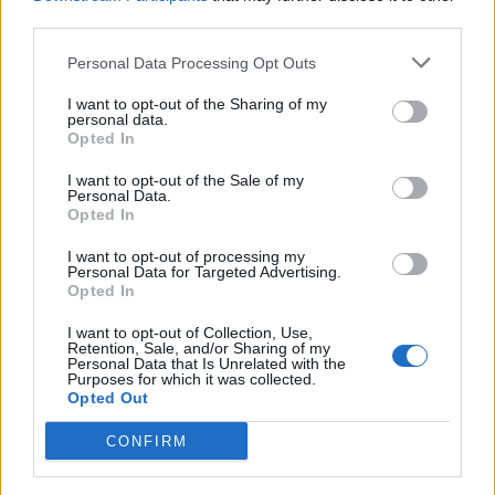
third parties.
Vitali Abramov tehoili Ässät
Kun työt hoidetaan tunnollisesti
kumoon
loppuun – zambonikuljettaja
Personal Data Processing Opt Outs
ajoi liekehtinyttä jääkonetta!
I want to opt-out of the Sharing of my
personal data.
Opted In
LIITTYVÄT ARTIKKELIT
LISÄÄ TEKIJÄLTÄ
I want to opt-out of the Sale of my
Personal Data.
Leijonat julkisti ketjut Sveitsi-peliin –
Opted In
Aleksander Barkov tekee paluun
kaukaloon
I want to opt-out of processing my
Personal Data for Targeted Advertising.
Opted In
Venäläisveskari sekosi Suomen 2.
I want to opt-out of Collection, Use,
divisioonassa – sai samasta tilanteesta
Retention, Sale, and/or Sharing of my
50 jäähyminuuttia
Personal Data that Is Unrelated with the
Purposes for which it was collected.
Opted Out
Kanada – USA klo 15:10 – näin katsot
ottelun ilmaiseksi TV:stä
CONFIRM