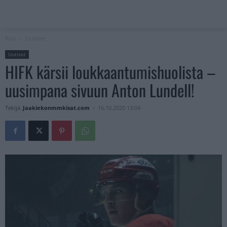
Koti
Uutiset
Uutiset
HIFK kärsii loukkaantumishuolista –
uusimpana sivuun Anton Lundell!
Tekijä
Jaakiekonmmkisat.com
-
16.10.2020 13:04