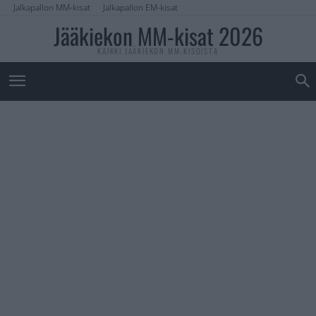
Jalkapallon MM-kisat
Jalkapallon EM-kisat
Jääkiekon MM-kisat 2026
KAIKKI JÄÄKIEKON MM-KISOISTA