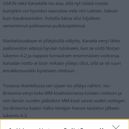
USA:lle sekä Kanadalle iso asia, sillä nyt näistä maista
kumpikin voi hyvinkin saavuttaa vielä niin Latvian, Saksan
kuin Kazakstaninkin. Voitolla Saksa olisi hiljalleen
sementoinut paikkaansa pudotuspeleissä.
Iltaotteluissakaan ei yllätyksiltä vältytty. Kanada venyi lähes
pakkovoiton edessä hyvään tulokseen, kun se voitti Norjan
lukemin 4-2 ja nappasi turnauksen ensimmäisen voittonsa.
Kanadan voitto ei tosin mikään yllätys ollut, sillä se oli suuri
ennakkosuosikki kyseiseen otteluun.
Toisessa iltaottelussa sen sijaan iso yllätys nähtiin. Iso-
Britannia venyi koko MM-kisahistoriansa toiseen voittoon ja
niin tämän vuoden jääkiekon MM-kisat saivat uuden voittajan.
Iso-Britannia kaatoi Valko-Venäjän hienon taistelun jälkeen
lukemin 4-3.