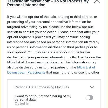
https://twitter.com/IIHFHockey/status/13976227321670737
Jaakiekonmmkisat.com -
Do Not Process My
Personal Information
93
If you wish to opt-out of the sale, sharing to third parties, or
Jos twiitti ei näy laitteellasi voit katsoa sen
IIHF:n Twitter-tililtä
.
processing of your personal or sensitive information for
targeted advertising by us, please use the below opt-out
section to confirm your selection. Please note that after your
Päivän otteluiden tulokset olivat positiivisia suurten maiden
opt-out request is processed you may continue seeing
kannalta, jotka ovat kompastelleet alkukisojen aikana.
interest-based ads based on personal information utilized by
Ristiinpelaamiset mahdollistavat sen, että heikosti kisansa
us or personal information disclosed to third parties prior to
aloittaneet USA, Kanada, Ruotsi sekä Tshekki voivat hyvinkin
your opt-out. You may separately opt-out of the further
disclosure of your personal information by third parties on the
nousta mukaan vielä pudotuspeleihin.
IAB’s list of downstream participants. This information may
also be disclosed by us to third parties on the
IAB’s List of
Jääkiekon MM-kisat jatkuvat huomenna tuttuun tapaan
Downstream Participants
that may further disclose it to other
neljällä ottelulla. Myös Leijonat on illalla tulessa, kun se
third parties.
kohtaa kisojen neljännessä ottelussaan Italian. Tsekkaa
MM-
Personal Data Processing Opt Outs
kisojen otteluohjelma
huomisen osalta kokonaisuudessaan!
I want to opt-out of the Sharing of my
personal data.
Opted In