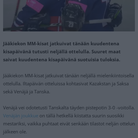
Jääkiekon MM-kisat jatkuivat tänään kuudentena
kisapäivänä tutusti neljällä ottelulla. Suuret maat
saivat kuudentena kisapäivänä suotuisia tuloksia.
Jääkiekon MM-kisat jatkuivat tänään neljällä mielenkiintoisella
ottelulla. Iltapäivän otteluissa kohtasivat Kazakstan ja Saksa
sekä Venäjä ja Tanska.
Venäjä vei odotetusti Tanskalta täyden pistepotin 3-0 -voitolla.
Venäjän joukkue
on tällä hetkellä kiistatta suurin suosikki
mestariksi, vaikka puhtaat eivät senkään tilastot neljän ottelun
jälkeen ole.