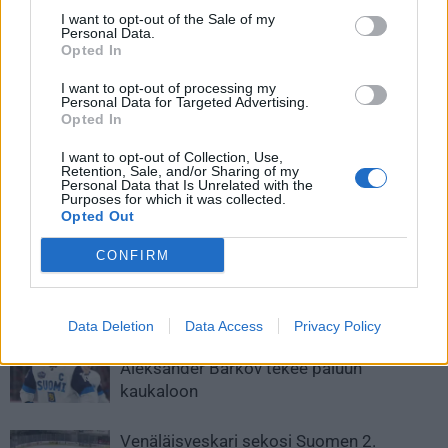
I want to opt-out of the Sale of my
Personal Data.
Opted In
I want to opt-out of processing my
Personal Data for Targeted Advertising.
Opted In
Edellinen artikkeli
Seuraava artikkeli
I want to opt-out of Collection, Use,
Ruotsin huonot uutiset jatkuvat
Tuomarointi muka vakavaa
Retention, Sale, and/or Sharing of my
– Nils Lundkvistin kisat ohi
hommaa? Tuomarikameroihin
Personal Data that Is Unrelated with the
Purposes for which it was collected.
tarttuu kaikenlaista – katso
Opted Out
video!
CONFIRM
LIITTYVÄT ARTIKKELIT
LISÄÄ TEKIJÄLTÄ
Data Deletion
Data Access
Privacy Policy
Leijonat julkisti ketjut Sveitsi-peliin –
Aleksander Barkov tekee paluun
kaukaloon
Venäläisveskari sekosi Suomen 2.