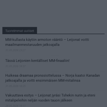
Tuoreimmat uutiset
MM-kullasta käytiin armoton vääntö – Leijonat voitti
maailmanmestaruuden jatkoajalla
31.05.2026 23:27
Tässä Leijonien kentälliset MM-finaaliin!
31.05.2026 18:37
Huikeaa draamaa pronssiottelussa – Norja kaatoi Kanadan
jatkoajalla ja voitti ensimmäisen MM-mitalinsa
31.05.2026 18:25
Vakuuttava esitys – Leijonat jyräsi Tshekin nurin ja eteni
mitalipeleihin neljän vuoden tauon jälkeen
28.05.2026 19:11