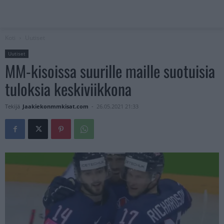
Koti
Uutiset
Uutiset
MM-kisoissa suurille maille suotuisia
tuloksia keskiviikkona
Tekijä
Jaakiekonmmkisat.com
-
26.05.2021 21:33