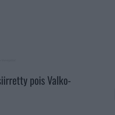
o-Venäjältä!
irretty pois Valko-