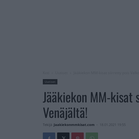
Koti
Uutiset
Jääkiekon MM-kisat siirretty pois Valk
Uutiset
Jääkiekon MM-kisat si
Venäjältä!
Tekijä
Jaakiekonmmkisat.com
-
18.01.2021 19:55