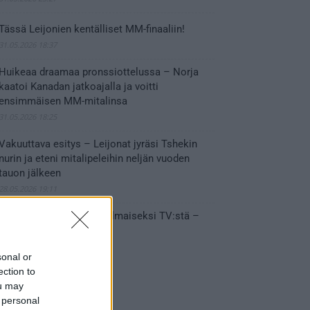
Tässä Leijonien kentälliset MM-finaaliin!
31.05.2026 18:37
Huikeaa draamaa pronssiottelussa – Norja
kaatoi Kanadan jatkoajalla ja voitti
ensimmäisen MM-mitalinsa
31.05.2026 18:25
Vakuuttava esitys – Leijonat jyräsi Tshekin
nurin ja eteni mitalipeleihin neljän vuoden
tauon jälkeen
28.05.2026 19:11
Suomi – Tshekki näkyy ilmaiseksi TV:stä –
näin aukeaa live stream
28.05.2026 15:09
sonal or
ection to
ou may
 personal