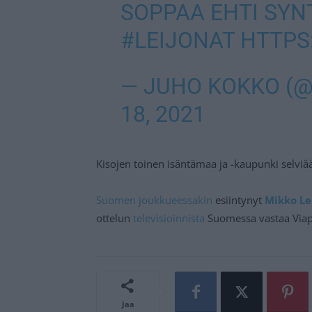
SOPPAA EHTI SYN
#LEIJONAT
HTTPS
— JUHO KOKKO (
18, 2021
Kisojen toinen isäntämaa ja -kaupunki selv
Suomen joukkueessakin
esiintynyt
Mikko L
ottelun
televisioinnista
Suomessa vastaa Viapl
Jaa