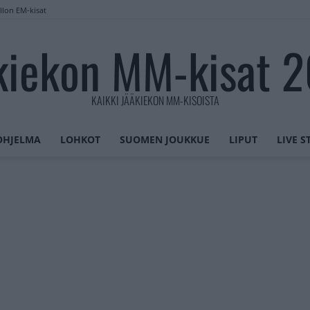
llon EM-kisat
kiekon MM-kisat 
KAIKKI JÄÄKIEKON MM-KISOISTA
OHJELMA
LOHKOT
SUOMEN JOUKKUE
LIPUT
LIVE 