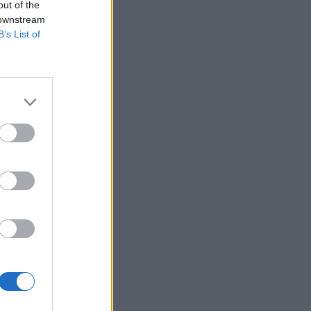
out of the
 downstream
B’s List of