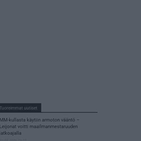
Tuoreimmat uutiset
MM-kullasta käytiin armoton vääntö –
Leijonat voitti maailmanmestaruuden
jatkoajalla
31.05.2026 23:27