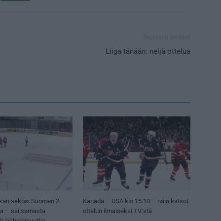
Seuraava artikkeli
Liiga tänään: neljä ottelua
kari sekosi Suomen 2.
Kanada – USA klo 15:10 – näin katsot
sa – sai samasta
ottelun ilmaiseksi TV:stä
50 jäähyminuuttia