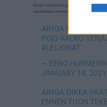
Kisojen siirtäminen pois Minskistä on aiheutt
sosiaalisessa mediassa.
AINOA OIKEA PÄÄT
POIS VALKO-VENÄ
#LEIJONAT
— EERO HURMERI
JANUARY 18, 2021
AINOA OIKEA PÄÄ
ENNEN TUON TEK