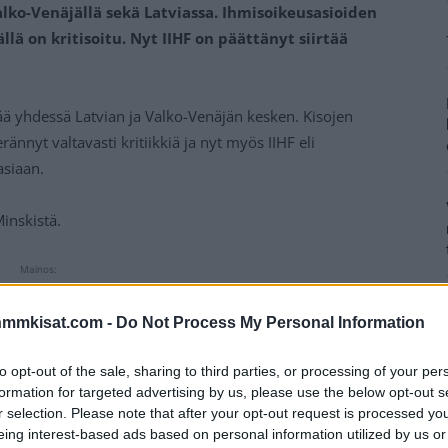
alko-Venäjällä sekä Latviassa. Ihmisoikeusasioiden
llä on kritisoitu. Nyt IIHF on päättänyt siirtää
tää yhdessä Latvian ja Valko-Venäjän kesken. Kisojen
ännyt valtavasti kritiikkiä ja nyt myös IIHF eli
asiaan.
Minskistä.
Mainos:
nmmkisat.com -
Do Not Process My Personal Information
to opt-out of the sale, sharing to third parties, or processing of your per
formation for targeted advertising by us, please use the below opt-out s
r selection. Please note that after your opt-out request is processed y
eing interest-based ads based on personal information utilized by us or