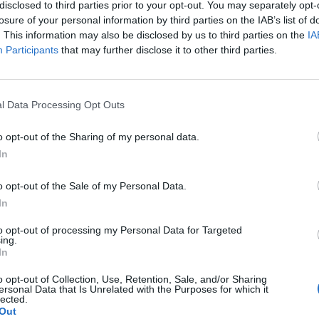
disclosed to third parties prior to your opt-out. You may separately opt-
losure of your personal information by third parties on the IAB’s list of
. This information may also be disclosed by us to third parties on the
IA
Participants
that may further disclose it to other third parties.
l Data Processing Opt Outs
D SECURITY ISSUES,
o opt-out of the Sharing of my personal data.
 WILL MOVE THE 2021
In
M MINSK.
o opt-out of the Sale of my Personal Data.
TING OPTIONS TO BE
In
://T.CO/ICCTFOXZDC
to opt-out of processing my Personal Data for Targeted
ing.
In
KEY)
JANUARY 18, 2021
o opt-out of Collection, Use, Retention, Sale, and/or Sharing
ersonal Data that Is Unrelated with the Purposes for which it
lected.
Out