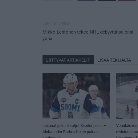
Edellinen artikkeli
Mikko Lehtonen tekee NHL-debyyttinsä ensi
yönä
LIITTYVÄT ARTIKKELIT
LISÄÄ TEKIJÄLTÄ
Leijonat julkisti ketjut Sveitsi-peliin –
Venäläisves
Aleksander Barkov tekee paluun
divisioonas
kaukaloon
tilanteesta 