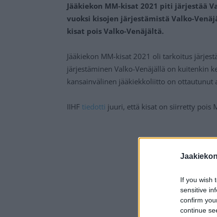
Jääkiekon MM-kisat 2021 piti järjestää V
vuoksi kisojen järjestämistä Valko-Venäjä
kisat pois Valko-Venäjältä.
Jääkiekon MM-kisat 2021 oli tarkoitus järjes
järjestäminen Valko-Venäjällä on kuitenkin ker
kansainvälinen jääkiekkoliitto on ottautunut 
IIHF
tiedotti
juuri, että kisat on siirretty pois 
Jaakieko
If you wish 
sensitive in
confirm you
continue se