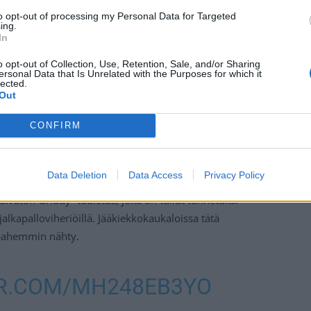
to opt-out of processing my Personal Data for Targeted
ing.
In
o opt-out of Collection, Use, Retention, Sale, and/or Sharing
ersonal Data that Is Unrelated with the Purposes for which it
lected.
Out
CONFIRM
Data Deletion
Data Access
Privacy Policy
lvaton Griddy -tuuletus, joka on tullut tunnetuksi
jalkapalloviheriöillä. Jääkiekkokaukaloissa tätä
 pahemmin nähty.
ER.COM/MH248EB3YO