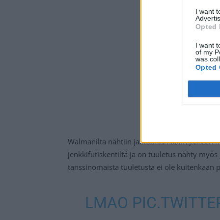
I want 
Advertis
Opted 
I want t
of my P
was col
Opted 
Walmanilta nähtiin jatkoaikamaalin jälkeen hu
jenkkifutiskentiltä ja on tuuletus nähty myös 
tanssinomaista tuuletusta ei ole kuitenkaan
LMAO
PIC.TWITT