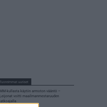
Tuoreimmat uutiset
MM-kullasta käytiin armoton vääntö –
Leijonat voitti maailmanmestaruuden
jatkoajalla
31.05.2026 23:27