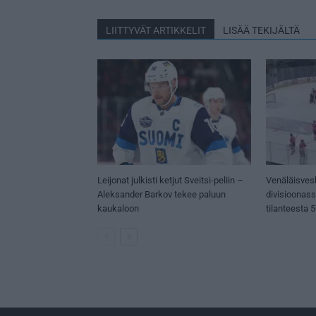
LIITTYVÄT ARTIKKELIT
LISÄÄ TEKIJÄLTÄ
Leijonat julkisti ketjut Sveitsi-peliin –
Venäläisves
Aleksander Barkov tekee paluun
divisioonas
kaukaloon
tilanteesta 