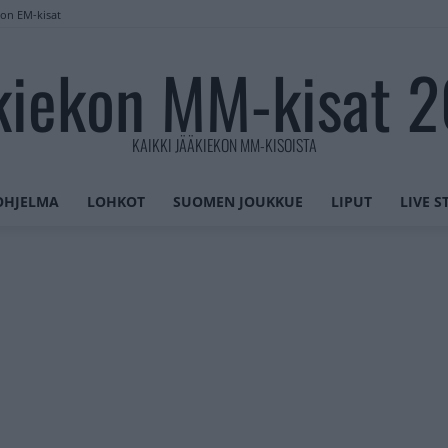
lon EM-kisat
kiekon MM-kisat 
KAIKKI JÄÄKIEKON MM-KISOISTA
OHJELMA
LOHKOT
SUOMEN JOUKKUE
LIPUT
LIVE 