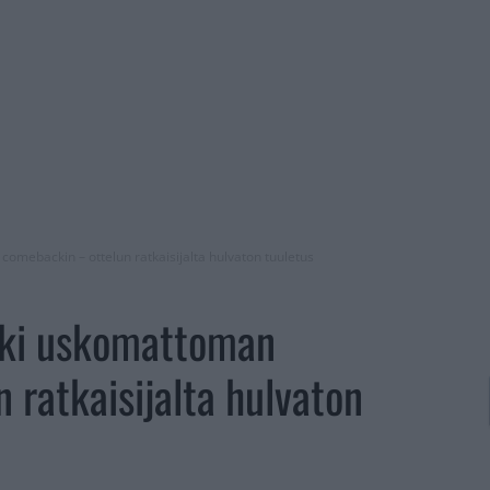
omebackin – ottelun ratkaisijalta hulvaton tuuletus
eki uskomattoman
 ratkaisijalta hulvaton