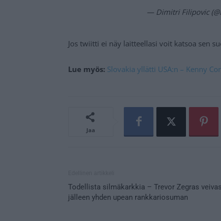
— Dimitri Filipovic (
Jos twiitti ei näy laitteellasi voit katsoa sen 
Lue myös:
Slovakia yllätti USA:n – Kenny Co
Jaa
Edellinen artikkeli
Todellista silmäkarkkia – Trevor Zegras veivas
jälleen yhden upean rankkariosuman