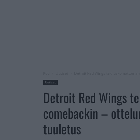
Koti
Uutiset
Detroit Red Wings teki uskomattoman c
Uutiset
Detroit Red Wings t
comebackin – ottelun
tuuletus