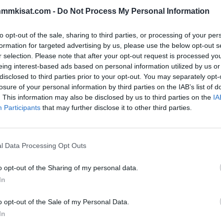
nmmkisat.com -
Do Not Process My Personal Information
skomattomaan comebackiin Pittsburgh Penguinsin
to opt-out of the sale, sharing to third parties, or processing of your per
formation for targeted advertising by us, please use the below opt-out s
akaa tasoihin ja ohi. Ottelun ratkaisijaksi noussut
r selection. Please note that after your opt-out request is processed y
vattomasti jenkkifutiskentiltä tunnetulla Griddy -
eing interest-based ads based on personal information utilized by us or
disclosed to third parties prior to your opt-out. You may separately opt-
losure of your personal information by third parties on the IAB’s list of
. This information may also be disclosed by us to third parties on the
IA
sin toimesta vaihtoon yhdessä erässä, kun Penguins
Participants
that may further disclose it to other third parties.
peri Kapanen
oli alustamassa kahta ensimmäistä
l Data Processing Opt Outs
ulosta Red Wingsille. Maalille Husson tilalle tullut
t taakseen kiekkoakaan ja Red Wingsin kenttäpelaajat
o opt-out of the Sharing of my personal data.
si maalia niin toisessa kuin kolmannessa erässä ja
In
o opt-out of the Sale of my Personal Data.
In
Mainos: