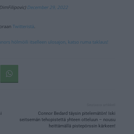
@DimFilipovic)
December 29, 2022
suoraan
Twitteristä
.
nnors hölmöili itselleen ulosajon, katso ruma taklaus!
Seuraava artikkeli
i
Connor Bedard täysin pitelemätön! Iski
seitsemän tehopistettä yhteen otteluun – nousu
heittämällä pistepörssin kärkeen!