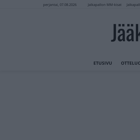
Jalkapallon MM-kisat
Jalkapal
perjantai, 07.08.2026
Jää
ETUSIVU
OTTELU