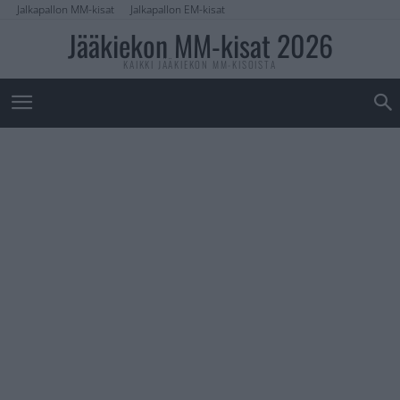
Jalkapallon MM-kisat
Jalkapallon EM-kisat
Jääkiekon MM-kisat 2026
KAIKKI JÄÄKIEKON MM-KISOISTA