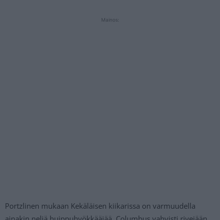
Mainos:
Portzlinen mukaan Kekäläisen kiikarissa on varmuudella
ainakin neljä huippuhyökkääjää. Columbus vahvisti rivejään