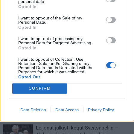
personal data.
Opted In
I want to opt-out of the Sale of my
Personal Data.
Opted In
I want to opt-out of processing my
Personal Data for Targeted Advertising.
Opted In
I want to opt-out of Collection, Use,
Retention, Sale, and/or Sharing of my
Personal Data that Is Unrelated with the
Edellinen artikkeli
Seuraava artikkeli
Purposes for which it was collected.
Opted Out
17 suomalaista varattiin NHL:n
Jääkiekkoliiton alaisiin
varaustilaisuudessa
otteluihin maskipakko –
CONFIRM
Liigassa ei vielä reagointia
Data Deletion
Data Access
Privacy Policy
LIITTYVÄT ARTIKKELIT
LISÄÄ TEKIJÄLTÄ
Leijonat julkisti ketjut Sveitsi-peliin –