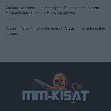
Vakuuttava esitys – Leijonat jyräsi Tshekin nurin ja eteni
mitalipeleihin neljän vuoden tauon jälkeen
28.05.2026 19:11
Suomi – Tshekki näkyy ilmaiseksi TV:stä – näin aukeaa live
stream
28.05.2026 15:09