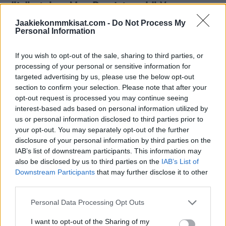
päivän takaa Max Domista sekä Yegor
Chinakhovista:
Jaakiekonmmkisat.com -
Do Not Process My
Personal Information
If you wish to opt-out of the sale, sharing to third parties, or
processing of your personal or sensitive information for
targeted advertising by us, please use the below opt-out
section to confirm your selection. Please note that after your
opt-out request is processed you may continue seeing
interest-based ads based on personal information utilized by
us or personal information disclosed to third parties prior to
your opt-out. You may separately opt-out of the further
disclosure of your personal information by third parties on the
IAB’s list of downstream participants. This information may
also be disclosed by us to third parties on the
IAB’s List of
Downstream Participants
that may further disclose it to other
Jos video ei näy laitteellasi, voit katsoa sen suoraan
third parties.
Youtubesta
.
Personal Data Processing Opt Outs
Lue myös:
Jesse Puljujärvi palaa Edmontoniin – sopimuksen
I want to opt-out of the Sharing of my
arvo 2,5 miljoonaa!