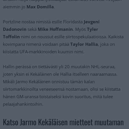
aiemmin jo
Max Domilla
.
Portzline nostaa nimistä esille Floridasta
Jevgeni
Dadonovin
sekä
Mike Hoffmanin
. Myös
Tyler
Toffolin
nimi on noussut esille siirtospekulaatioissa. Kaikista
kovimpana nimenä voidaan pitää
Taylor Hallia
, joka on
kiistatta UFA-markkinoiden kuumin nimi.
Hallin perässä on tiettävästi yli 20 muutakin NHL-seuraa,
joten yksin ei Kekäläinen ole Hallia itselleen naaraamassa.
Mikäli Jarmo Kekäläinen onnistuu tämän kalan
siirtomarkkinoilta veneeseensä nostamaan, olisi se kiistatta
hänen GM-uransa toistaiseksi kovin suoritus, mitä tulee
pelaajahankintoihin.
Katso Jarmo Kekäläisen mietteet muutaman