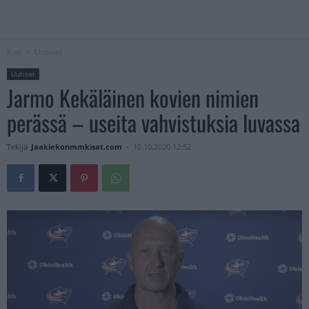
Koti
Uutiset
Uutiset
Jarmo Kekäläinen kovien nimien
perässä – useita vahvistuksia luvassa
Tekijä
Jaakiekonmmkisat.com
-
10.10.2020 12:52