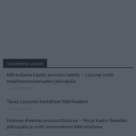
Tuoreimmat uutiset
MM-kullasta käytiin armoton vääntö – Leijonat voitti
maailmanmestaruuden jatkoajalla
31.05.2026 23:27
Tässä Leijonien kentälliset MM-finaaliin!
31.05.2026 18:37
Huikeaa draamaa pronssiottelussa – Norja kaatoi Kanadan
jatkoajalla ja voitti ensimmäisen MM-mitalinsa
31.05.2026 18:25