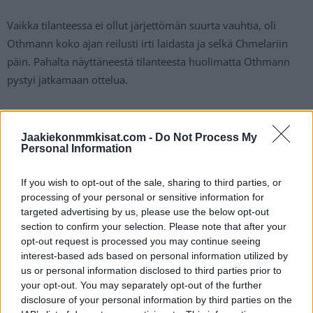
Vaikka tilanteessa ei ollut järjettömän suurta vauhtia, oli
Othmann koko ajan reilusti irti laidasta ja selkä Chmelariin
päin. Pahalta näyttäneestä tilanteesta huolimatta Othmann
pystyi jatkamaan ottelua.
Jaroslav Chmelar saa ulosajon
Jaakiekonmmkisat.com -
Do Not Process My
Personal Information
https://twitter.com/DaveyUpper/status/15585801911983226
89
If you wish to opt-out of the sale, sharing to third parties, or
processing of your personal or sensitive information for
targeted advertising by us, please use the below opt-out
Jos twiitti ei näy laitteellasi voit katsoa sen suoraan
Twitteristä
.
section to confirm your selection. Please note that after your
opt-out request is processed you may continue seeing
interest-based ads based on personal information utilized by
us or personal information disclosed to third parties prior to
your opt-out. You may separately opt-out of the further
disclosure of your personal information by third parties on the