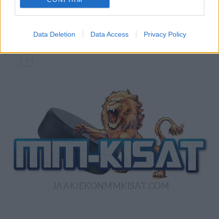
Kanada – USA klo 15:10 – näin katsot
ottelun ilmaiseksi TV:stä
Data Deletion
Data Access
Privacy Policy