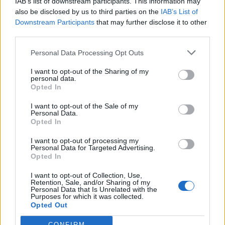
IAB’s list of downstream participants. This information may
also be disclosed by us to third parties on the
IAB’s List of
Downstream Participants
that may further disclose it to other
third parties.
Edellinen artikkeli
Seuraava artikkeli
Kanada kaatoi Tshekin – Kent
Tässä ovat Nuorten MM-kisojen
Personal Data Processing Opt Outs
Johnson iski ilmaveivimaalin!
työllistetyimmät maalivahdit –
Nuorten Leijonien illan
I want to opt-out of the Sharing of my
personal data.
vastustaja pitää kärkipaikkaa
Opted In
I want to opt-out of the Sale of my
Personal Data.
LIITTYVÄT ARTIKKELIT
LISÄÄ TEKIJÄLTÄ
Opted In
Leijonat julkisti ketjut Sveitsi-peliin –
I want to opt-out of processing my
Personal Data for Targeted Advertising.
Aleksander Barkov tekee paluun
Opted In
kaukaloon
I want to opt-out of Collection, Use,
Retention, Sale, and/or Sharing of my
Venäläisveskari sekosi Suomen 2.
Personal Data that Is Unrelated with the
Purposes for which it was collected.
divisioonassa – sai samasta tilanteesta
Opted Out
50 jäähyminuuttia
CONFIRM