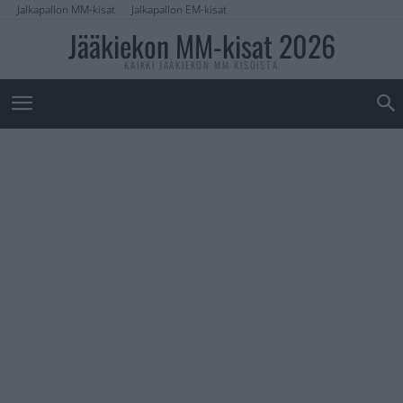
Jalkapallon MM-kisat
Jalkapallon EM-kisat
Jääkiekon MM-kisat 2026
KAIKKI JÄÄKIEKON MM-KISOISTA