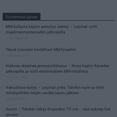
Tuoreimmat uutiset
MM-kullasta käytiin armoton vääntö – Leijonat voitti
maailmanmestaruuden jatkoajalla
31.05.2026 23:27
Tässä Leijonien kentälliset MM-finaaliin!
31.05.2026 18:37
Huikeaa draamaa pronssiottelussa – Norja kaatoi Kanadan
jatkoajalla ja voitti ensimmäisen MM-mitalinsa
31.05.2026 18:25
Vakuuttava esitys – Leijonat jyräsi Tshekin nurin ja eteni
mitalipeleihin neljän vuoden tauon jälkeen
28.05.2026 19:11
Suomi – Tshekki näkyy ilmaiseksi TV:stä – näin aukeaa live
stream