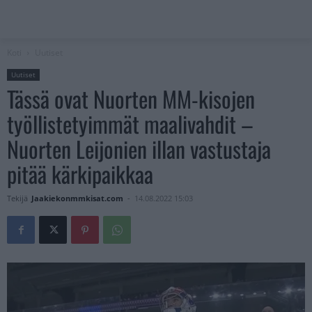
Koti
Uutiset
Uutiset
Tässä ovat Nuorten MM-kisojen
työllistetyimmät maalivahdit –
Nuorten Leijonien illan vastustaja
pitää kärkipaikkaa
Tekijä
Jaakiekonmmkisat.com
-
14.08.2022 15:03