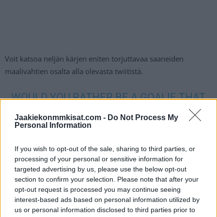
Voit katsoa neljän kärjen eniten torjuttavaa saaneiden
maalivahtien osalta alla olevasta twiitistä.
WOULD YOU RATHER BE A GOALIE THAT
FACES 40-50 SHOTS PER GAME, OR
Jaakiekonmmkisat.com -
Do Not Process My
UNDER 20?
#WORLDJUNIORS
Personal Information
PIC.TWITTER.COM/P9S4BLSM8H
If you wish to opt-out of the sale, sharing to third parties, or
processing of your personal or sensitive information for
— IIHF (@IIHFHockey)
August 14, 2022
targeted advertising by us, please use the below opt-out
section to confirm your selection. Please note that after your
opt-out request is processed you may continue seeing
Jos twiitti ei näy laitteellasi voit katsoa sen suoraan
Twitteristä
.
interest-based ads based on personal information utilized by
us or personal information disclosed to third parties prior to