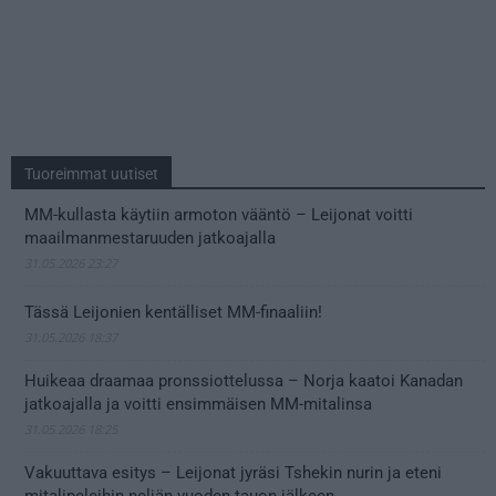
Tuoreimmat uutiset
MM-kullasta käytiin armoton vääntö – Leijonat voitti
maailmanmestaruuden jatkoajalla
31.05.2026 23:27
Tässä Leijonien kentälliset MM-finaaliin!
31.05.2026 18:37
Huikeaa draamaa pronssiottelussa – Norja kaatoi Kanadan
jatkoajalla ja voitti ensimmäisen MM-mitalinsa
31.05.2026 18:25
Vakuuttava esitys – Leijonat jyräsi Tshekin nurin ja eteni
mitalipeleihin neljän vuoden tauon jälkeen