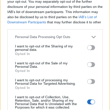
your opt-out. You may separately opt-out of the further
disclosure of your personal information by third parties on the
IAB’s list of downstream participants. This information may
also be disclosed by us to third parties on the
IAB’s List of
Downstream Participants
that may further disclose it to other
third parties.
Personal Data Processing Opt Outs
Edellinen artikkeli
Seuraava artikkeli
Kisojen rumin taklaus? Jaroslav
Nuoret Leijonat Slovakian
I want to opt-out of the Sharing of my
personal data.
Chmelar sai ulosajon
kimppuun – muuttuneilla
Opted In
laitataklauksesta
kentällisillä seuraavaa voittoa
hakemaan
I want to opt-out of the Sale of my
Personal Data.
Opted In
LIITTYVÄT ARTIKKELIT
LISÄÄ TEKIJÄLTÄ
I want to opt-out of processing my
Personal Data for Targeted Advertising.
Opted In
Leijonat julkisti ketjut Sveitsi-peliin –
Aleksander Barkov tekee paluun
I want to opt-out of Collection, Use,
Retention, Sale, and/or Sharing of my
kaukaloon
Personal Data that Is Unrelated with the
Purposes for which it was collected.