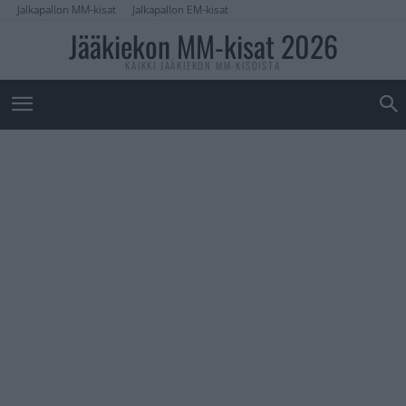
Jalkapallon MM-kisat
Jalkapallon EM-kisat
Jääkiekon MM-kisat 2026
KAIKKI JÄÄKIEKON MM-KISOISTA