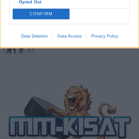
Opted Out
Venäläisveskari sekosi Suomen 2.
divisioonassa – sai samasta tilanteesta
CONFIRM
50 jäähyminuuttia
Kanada – USA klo 15:10 – näin katsot
Data Deletion
Data Access
Privacy Policy
ottelun ilmaiseksi TV:stä