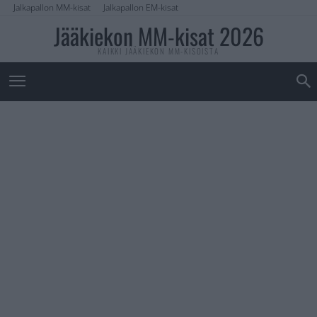
Jalkapallon MM-kisat
Jalkapallon EM-kisat
Jääkiekon MM-kisat 2026
KAIKKI JÄÄKIEKON MM-KISOISTA