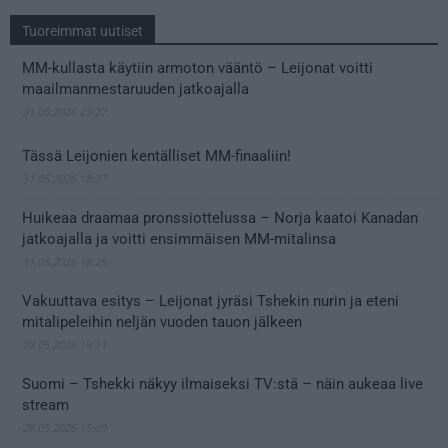
Tuoreimmat uutiset
MM-kullasta käytiin armoton vääntö – Leijonat voitti
maailmanmestaruuden jatkoajalla
31.05.2026 23:27
Tässä Leijonien kentälliset MM-finaaliin!
31.05.2026 18:37
Huikeaa draamaa pronssiottelussa – Norja kaatoi Kanadan
jatkoajalla ja voitti ensimmäisen MM-mitalinsa
31.05.2026 18:25
Vakuuttava esitys – Leijonat jyräsi Tshekin nurin ja eteni
mitalipeleihin neljän vuoden tauon jälkeen
28.05.2026 19:11
Suomi – Tshekki näkyy ilmaiseksi TV:stä – näin aukeaa live
stream
28.05.2026 15:09