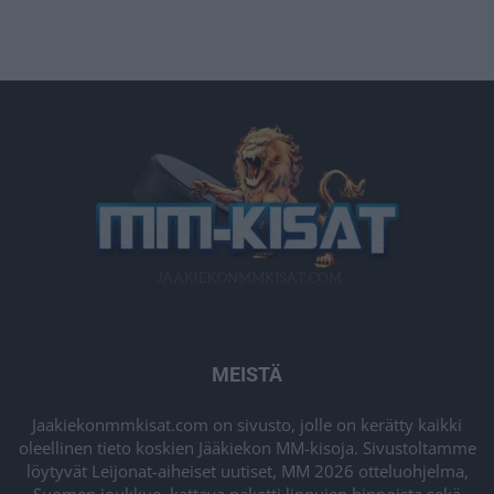
MEISTÄ
Jaakiekonmmkisat.com on sivusto, jolle on kerätty kaikki
oleellinen tieto koskien Jääkiekon MM-kisoja. Sivustoltamme
löytyvät Leijonat-aiheiset uutiset, MM 2026 otteluohjelma,
Suomen joukkue, kattava paketti lippujen hinnoista sekä