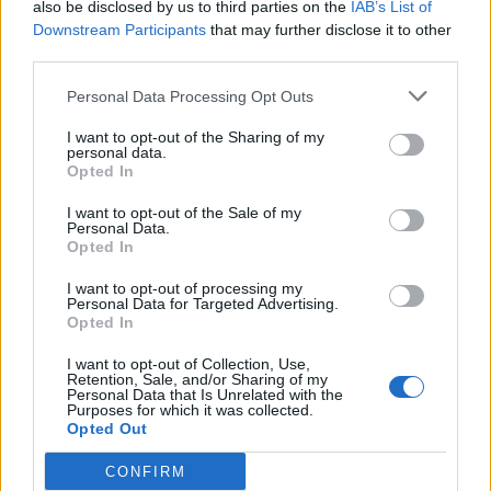
also be disclosed by us to third parties on the
IAB’s List of
Downstream Participants
that may further disclose it to other
Edellinen artikkeli
Seuraava artikkeli
third parties.
Anton Lundell mainiossa
Terävä rannelaukaus teki
iskussa – osui kahdesti
tuhojaan – Ville Heinola iski
Personal Data Processing Opt Outs
Ottawan verkkoon
komean osuman Calgaryn
reppuun
I want to opt-out of the Sharing of my
personal data.
Opted In
I want to opt-out of the Sale of my
LIITTYVÄT ARTIKKELIT
LISÄÄ TEKIJÄLTÄ
Personal Data.
Opted In
Leijonat julkisti ketjut Sveitsi-peliin –
I want to opt-out of processing my
Aleksander Barkov tekee paluun
Personal Data for Targeted Advertising.
kaukaloon
Opted In
I want to opt-out of Collection, Use,
Venäläisveskari sekosi Suomen 2.
Retention, Sale, and/or Sharing of my
Personal Data that Is Unrelated with the
divisioonassa – sai samasta tilanteesta
Purposes for which it was collected.
50 jäähyminuuttia
Opted Out
CONFIRM
Kanada – USA klo 15:10 – näin katsot