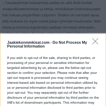
– Taustaryhmän kokoamista auttaa se, että Antti tuntee
maajoukkuetoiminnan ja tietää, minkälaisen kokonaisuuden
hän haluaa ympärilleen Leijoniin. Siitäkin on varmasti apua,
että mukana on myös meitä Jukan ryhmään kuuluneita. Näin
tietoa ja toimivia käytäntöjä saadaan siirrettyä eteenpäin,
vaikka osa johtoryhmästä vaihtuisikin, GM Lehtinen
kommentoi
Leijonien tiedotteessa
.
Jaakiekonmmkisat.com -
Do Not Process My
Personal Information
Jukka Jalosen menestyksekäs aikakausi maajoukkueen
päävalmentajana huipentuu Tshekissä toukokuussa
If you wish to opt-out of the sale, sharing to third parties, or
processing of your personal or sensitive information for
pelattaviin MM-kisoihin.
targeted advertising by us, please use the below opt-out
section to confirm your selection. Please note that after your
opt-out request is processed you may continue seeing
interest-based ads based on personal information utilized by
us or personal information disclosed to third parties prior to
your opt-out. You may separately opt-out of the further
disclosure of your personal information by third parties on the
IAB’s list of downstream participants. This information may