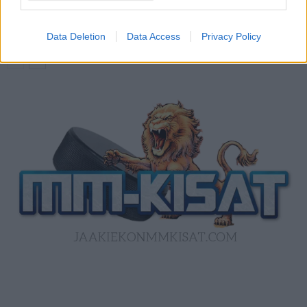
ottelun ilmaiseksi TV:stä
Data Deletion
Data Access
Privacy Policy