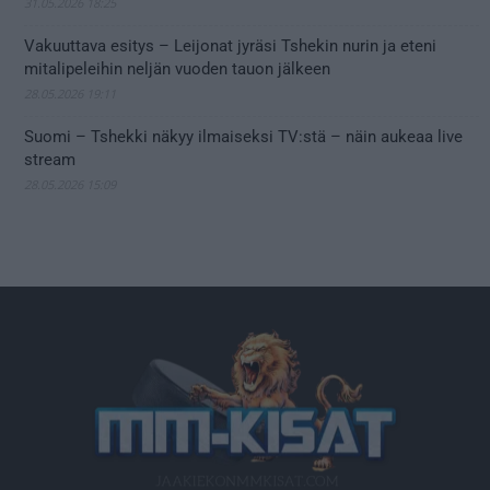
31.05.2026 18:25
Vakuuttava esitys – Leijonat jyräsi Tshekin nurin ja eteni
mitalipeleihin neljän vuoden tauon jälkeen
28.05.2026 19:11
Suomi – Tshekki näkyy ilmaiseksi TV:stä – näin aukeaa live
stream
28.05.2026 15:09