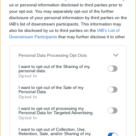
us or personal information disclosed to third parties prior to
Jos twiitti ei näy laitteellasi voit katsoa sen suoraan
Twitteristä
.
your opt-out. You may separately opt-out of the further
disclosure of your personal information by third parties on the
IAB’s list of downstream participants. This information may
also be disclosed by us to third parties on the
IAB’s List of
Downstream Participants
that may further disclose it to other
third parties.
Personal Data Processing Opt Outs
I want to opt-out of the Sharing of my
personal data.
Edellinen artikkeli
Seuraava artikkeli
Opted In
Huomasitko tätä? Ilves teki
Spengler Cup 2022 –
I want to opt-out of the Sale of my
räikeän paitsiomaalin KooKoon
otteluohjelma turnaukseen
Personal Data.
verkkoon – katso tilanne!
Opted In
I want to opt-out of processing my
Personal Data for Targeted Advertising.
LIITTYVÄT ARTIKKELIT
LISÄÄ TEKIJÄLTÄ
Opted In
I want to opt-out of Collection, Use,
Leijonat julkisti ketjut Sveitsi-peliin –
Retention, Sale, and/or Sharing of my