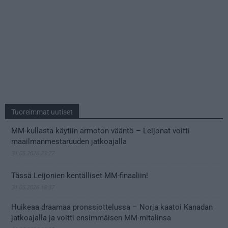
Tuoreimmat uutiset
MM-kullasta käytiin armoton vääntö – Leijonat voitti
maailmanmestaruuden jatkoajalla
31.05.2026 23:27
Tässä Leijonien kentälliset MM-finaaliin!
31.05.2026 18:37
Huikeaa draamaa pronssiottelussa – Norja kaatoi Kanadan
jatkoajalla ja voitti ensimmäisen MM-mitalinsa