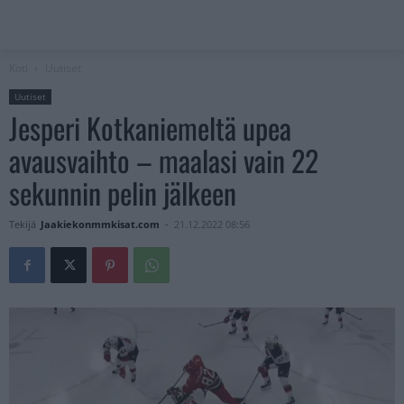
Koti
Uutiset
Uutiset
Jesperi Kotkaniemeltä upea
avausvaihto – maalasi vain 22
sekunnin pelin jälkeen
Tekijä
Jaakiekonmmkisat.com
-
21.12.2022 08:56