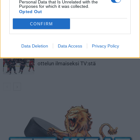
Personal Data that Is Unrelated with the
Aleksander Barkov tekee paluun
Purposes for which it was collected.
kaukaloon
Opted Out
CONFIRM
Venäläisveskari sekosi Suomen 2.
divisioonassa – sai samasta tilanteesta
50 jäähyminuuttia
Data Deletion
Data Access
Privacy Policy
Kanada – USA klo 15:10 – näin katsot
ottelun ilmaiseksi TV:stä