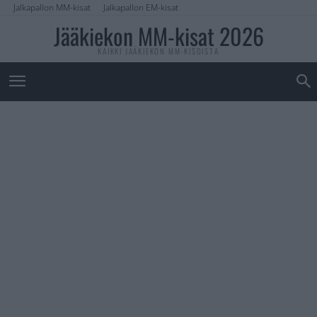
Jalkapallon MM-kisat
Jalkapallon EM-kisat
Jääkiekon MM-kisat 2026
KAIKKI JÄÄKIEKON MM-KISOISTA