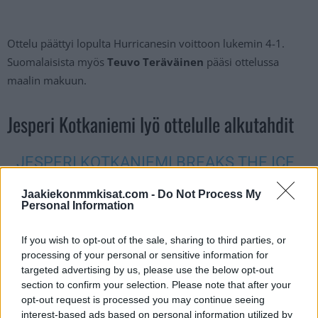
Ottelu päättyi lopulta Hurricanesin voittoon lukemin 4-1.
Suomalaisista myös
Teuvo Teräväinen
pääsi ottelussa
maalin makuun.
Jesperi Kotkaniemi lyö ottelulle alkutahdit
JESPERI KOTKANIEMI BREAKS THE ICE
FOR CAROLINA JUST 22 SECONDS IN
Jaakiekonmmkisat.com -
Do Not Process My
WITH A HARD-WORKING TALLY IN
Personal Information
TIGHT!
#LETSGOCANES
If you wish to opt-out of the sale, sharing to third parties, or
PIC.TWITTER.COM/QRIEUWLYG3
processing of your personal or sensitive information for
targeted advertising by us, please use the below opt-out
— Hockey Daily 365 l NHL Highlights (@HockeyDaily365)
section to confirm your selection. Please note that after your
opt-out request is processed you may continue seeing
December 21, 2022
interest-based ads based on personal information utilized by