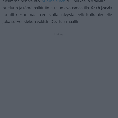
ensimmäinen vaihto.
Suomalainen
tuli huikealla draivilla
otteluun ja tämä palkittiin ottelun avausmaalilla.
Seth Jarvis
tarjoili kiekon maalin edustalla päivystäneelle Kotkaniemelle,
joka survoi kiekon väkisin Devilsin maaliin.
Mainos: