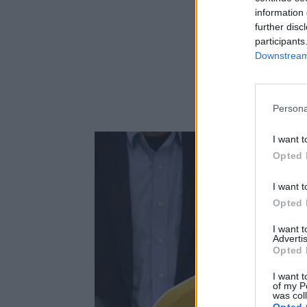
information 
further disc
participants
Downstream 
Persona
I want t
Opted 
I want t
Opted 
I want 
Advertis
Opted 
I want t
of my P
was col
Opted 