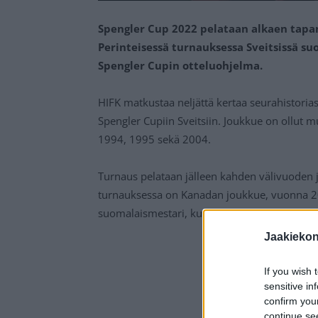
Spengler Cup 2022 pelataan alkaen tapa
Perinteisessä turnauksessa Sveitsissä s
Spengler Cupin otteluohjelma.
HIFK matkustaa neljättä kertaa seurahistoria
Spengler Cupiin Sveitsiin. Joukkue on ollut
1994, 1995 sekä 2004.
Turnaus pelataan jälleen kahden välivuoden j
turnauksessa on Kanadan joukkue, vuonna 201
suomalaismestari, kun KalPa kävi hakemassa
Jaakieko
If you wish 
sensitive in
confirm you
continue se