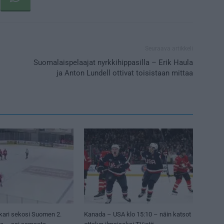
Seuraava artikkeli
Suomalaispelaajat nyrkkihippasilla – Erik Haula
ja Anton Lundell ottivat toisistaan mittaa
kari sekosi Suomen 2.
Kanada – USA klo 15:10 – näin katsot