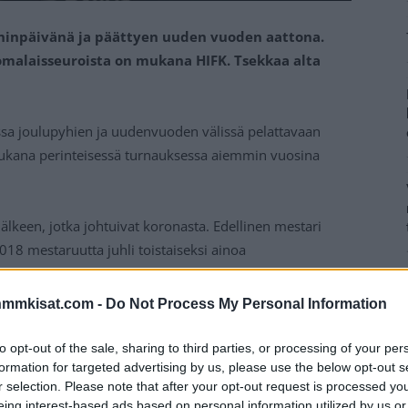
ninpäivänä ja päättyen uuden vuoden aattona.
uomalaisseuroista on mukana HIFK. Tsekkaa alta
ssa joulupyhien ja uudenvuoden välissä pelattavaan
 mukana perinteisessä turnauksessa aiemmin vuosina
älkeen, jotka johtuivat koronasta. Edellinen mestari
8 mestaruutta juhli toistaiseksi ainoa
 turnauksen voiton.
nmmkisat.com -
Do Not Process My Personal Information
Mainos:
to opt-out of the sale, sharing to third parties, or processing of your per
formation for targeted advertising by us, please use the below opt-out s
r selection. Please note that after your opt-out request is processed y
eing interest-based ads based on personal information utilized by us or