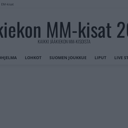
n EM-kisat
kiekon MM-kisat 
KAIKKI JÄÄKIEKON MM-KISOISTA
OHJELMA
LOHKOT
SUOMEN JOUKKUE
LIPUT
LIVE 