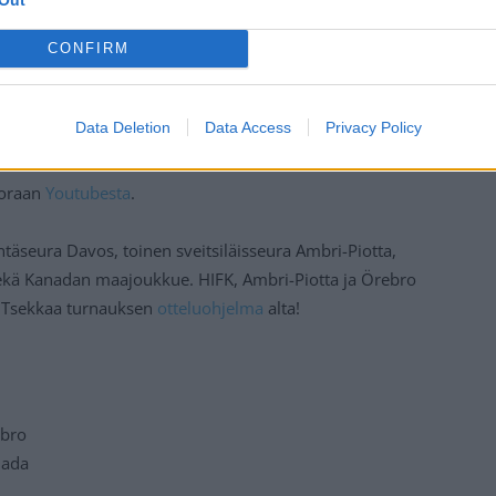
CONFIRM
Data Deletion
Data Access
Privacy Policy
suoraan
Youtubesta
.
täseura Davos, toinen sveitsiläisseura Ambri-Piotta,
sekä Kanadan maajoukkue. HIFK, Ambri-Piotta ja Örebro
. Tsekkaa turnauksen
otteluohjelma
alta!
ebro
nada