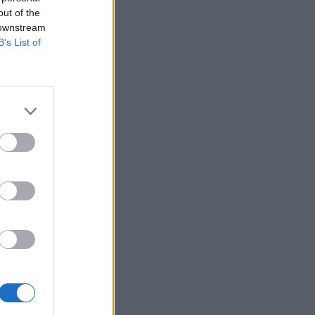
out of the
 downstream
B’s List of