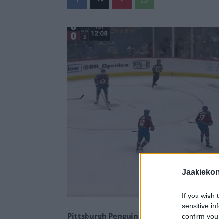
Jaakieko
If you wish 
sensitive in
Pittsburgh Penguinsin suomalaishyökkääjä
confirm you