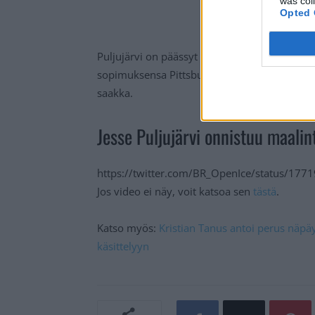
was col
Opted 
Puljujärvi on päässyt pelaamaan Penguinsin r
sopimuksensa Pittsburgh Penguinsin kanssa
saakka.
Jesse Puljujärvi onnistuu maalin
https://twitter.com/BR_OpenIce/status/1
Jos video ei näy, voit katsoa sen
tästä
.
Katso myös:
Kristian Tanus antoi perus näpäyt
käsittelyyn