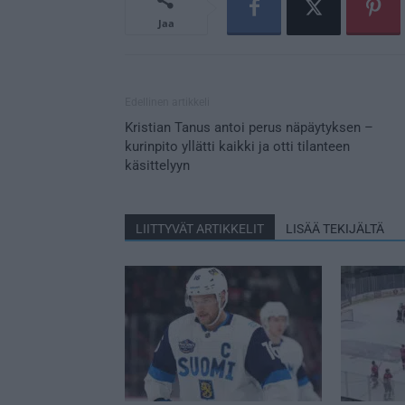
Jaa
Edellinen artikkeli
Kristian Tanus antoi perus näpäytyksen –
kurinpito yllätti kaikki ja otti tilanteen
käsittelyyn
LIITTYVÄT ARTIKKELIT
LISÄÄ TEKIJÄLTÄ