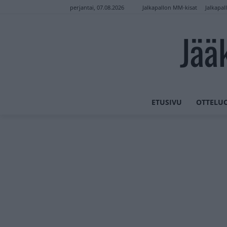
Jalkapallon MM-kisat
Jalkapal
perjantai, 07.08.2026
Jää
ETUSIVU
OTTELU