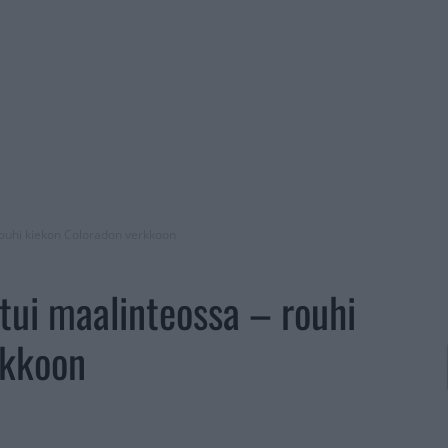
 rouhi kiekon Coloradon verkkoon
stui maalinteossa – rouhi
rkkoon