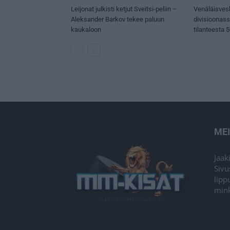
Leijonat julkisti ketjut Sveitsi-peliin –
Venäläisves
Aleksander Barkov tekee paluun
divisioonas
kaukaloon
tilanteesta 
ME
Jaak
Sivu
lipp
mink