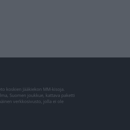
ieto koskien Jääkiekon MM-kisoja.
elma, Suomen joukkue, kattava paketti
inen verkkosivusto, jolla ei ole