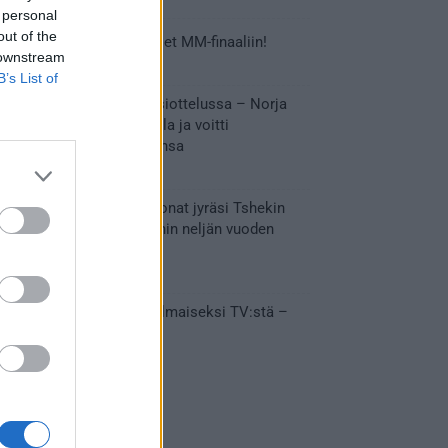
 personal
out of the
Tässä Leijonien kentälliset MM-finaaliin!
 downstream
31.05.2026 18:37
B’s List of
Huikeaa draamaa pronssiottelussa – Norja
kaatoi Kanadan jatkoajalla ja voitti
ensimmäisen MM-mitalinsa
31.05.2026 18:25
Vakuuttava esitys – Leijonat jyräsi Tshekin
nurin ja eteni mitalipeleihin neljän vuoden
tauon jälkeen
28.05.2026 19:11
Suomi – Tshekki näkyy ilmaiseksi TV:stä –
näin aukeaa live stream
28.05.2026 15:09