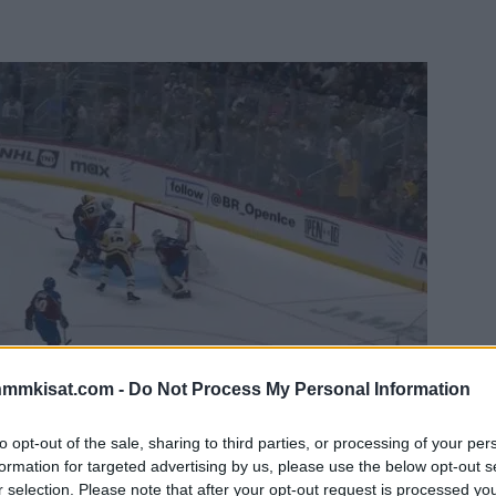
nmmkisat.com -
Do Not Process My Personal Information
to opt-out of the sale, sharing to third parties, or processing of your per
formation for targeted advertising by us, please use the below opt-out s
 Jesse Puljujärvi oli oikeassa paikassa oikeaan
r selection. Please note that after your opt-out request is processed y