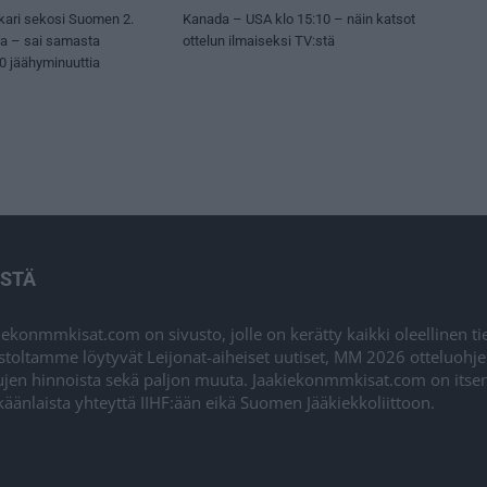
kari sekosi Suomen 2.
Kanada – USA klo 15:10 – näin katsot
sa – sai samasta
ottelun ilmaiseksi TV:stä
50 jäähyminuuttia
ISTÄ
iekonmmkisat.com on sivusto, jolle on kerätty kaikki oleellinen t
stoltamme löytyvät Leijonat-aiheiset uutiset, MM 2026 otteluohj
ujen hinnoista sekä paljon muuta. Jaakiekonmmkisat.com on itsenä
äänlaista yhteyttä IIHF:ään eikä Suomen Jääkiekkoliittoon.