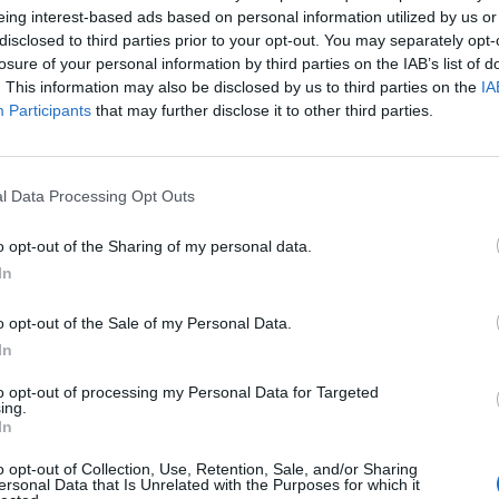
eing interest-based ads based on personal information utilized by us or
disclosed to third parties prior to your opt-out. You may separately opt-
losure of your personal information by third parties on the IAB’s list of
aasti katsomonkin puolella istunut Puljujärvi kiitti
. This information may also be disclosed by us to third parties on the
IA
h Penguins vieraili Colorado Avalanchen luona.
Participants
that may further disclose it to other third parties.
kkoa rystyllä maalille, ja Puljujärvi hakkasi karat sisään
 Penguinsin riveissä.
l Data Processing Opt Outs
o opt-out of the Sharing of my personal data.
Mainos:
In
o opt-out of the Sale of my Personal Data.
In
to opt-out of processing my Personal Data for Targeted
ing.
In
o opt-out of Collection, Use, Retention, Sale, and/or Sharing
ersonal Data that Is Unrelated with the Purposes for which it