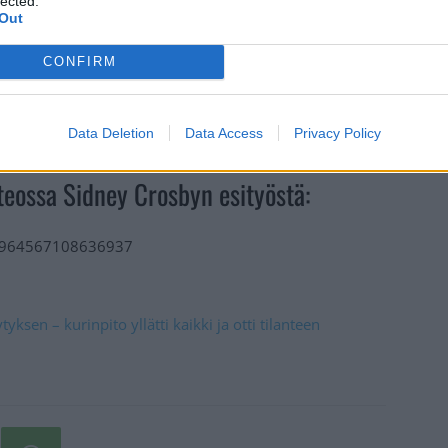
lected.
Out
CONFIRM
iveissä nyt vasta 13:ssa ottelussa. Hänen tuore
 on voimassa vielä ensi kauden 2024-25 loppuun
Data Deletion
Data Access
Privacy Policy
teossa Sidney Crosbyn esityöstä:
771964567108636937
yksen – kurinpito yllätti kaikki ja otti tilanteen