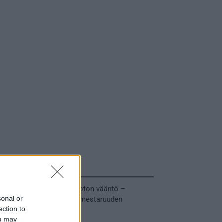
Tuoreimmat uutiset
MM-kullasta käytiin armoton vääntö –
sonal or
Leijonat voitti maailmanmestaruuden
ection to
jatkoajalla
ou may
31.05.2026 23:27