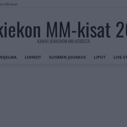
lon EM-kisat
kiekon MM-kisat 
KAIKKI JÄÄKIEKON MM-KISOISTA
OHJELMA
LOHKOT
SUOMEN JOUKKUE
LIPUT
LIVE 