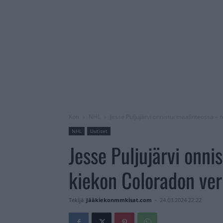
Koti
NHL
Jesse Puljujärvi onnistui maalinteossa –
NHL
Uutiset
Jesse Puljujärvi onni
kiekon Coloradon ve
Tekijä
Jääkiekonmmkisat.com
-
24.03.2024 22:22