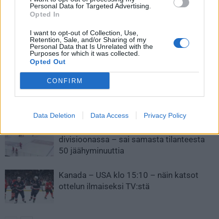
”Tuomarin erikoinen”
Jesse Puljujärvi onnistui
Personal Data for Targeted Advertising.
ratkaisuroolissa – Hermes
maalinteossa – rouhi kiekon
Opted In
passitti Jokerit kesälomille
Coloradon verkkoon
I want to opt-out of Collection, Use,
Retention, Sale, and/or Sharing of my
Personal Data that Is Unrelated with the
Purposes for which it was collected.
LIITTYVÄT ARTIKKELIT
LISÄÄ TEKIJÄLTÄ
Opted Out
Leijonat julkisti ketjut Sveitsi-peliin –
CONFIRM
Aleksander Barkov tekee paluun
kaukaloon
Data Deletion
Data Access
Privacy Policy
Venäläisveskari sekosi Suomen 2.
divisioonassa – sai samasta tilanteesta
50 jäähyminuuttia
Kanada – USA klo 15:10 – näin katsot
ottelun ilmaiseksi TV:stä