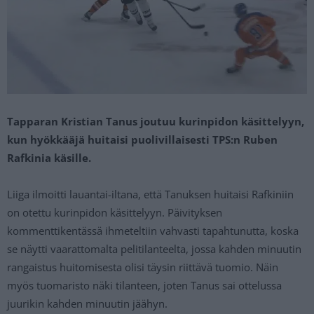
Tapparan Kristian Tanus joutuu kurinpidon käsittelyyn,
kun hyökkääjä huitaisi puolivillaisesti TPS:n Ruben
Rafkinia käsille.
Liiga ilmoitti lauantai-iltana, että Tanuksen huitaisi Rafkiniin
on otettu kurinpidon käsittelyyn. Päivityksen
kommenttikentässä ihmeteltiin vahvasti tapahtunutta, koska
se näytti vaarattomalta pelitilanteelta, jossa kahden minuutin
rangaistus huitomisesta olisi täysin riittävä tuomio. Näin
myös tuomaristo näki tilanteen, joten Tanus sai ottelussa
juurikin kahden minuutin jäähyn.