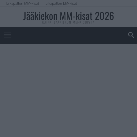
Jalkapallon MM-kisat
Jalkapallon EM-kisat
Jääkiekon MM-kisat 2026
KAIKKI JÄÄKIEKON MM-KISOISTA