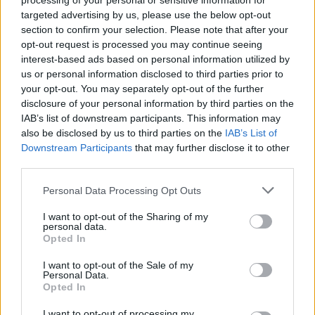
processing of your personal or sensitive information for
TUOMITTIIN TANUKSELLE 2 MIN
targeted advertising by us, please use the below opt-out
HUITOMISESTA.
section to confirm your selection. Please note that after your
opt-out request is processed you may continue seeing
interest-based ads based on personal information utilized by
➡️ TILANNE ETENEE
#LIIGA
'N
us or personal information disclosed to third parties prior to
KURINPITODELEGAATION KÄSITTELYYN
your opt-out. You may separately opt-out of the further
disclosure of your personal information by third parties on the
PIC.TWITTER.COM/TZFNE7Y9JV
IAB’s list of downstream participants. This information may
also be disclosed by us to third parties on the
IAB’s List of
— Liiga (@smliiga)
March 23, 2024
Downstream Participants
that may further disclose it to other
third parties.
Personal Data Processing Opt Outs
I want to opt-out of the Sharing of my
personal data.
Opted In
I want to opt-out of the Sale of my
Personal Data.
Opted In
Edellinen artikkeli
Seuraava artikkeli
I want to opt-out of processing my