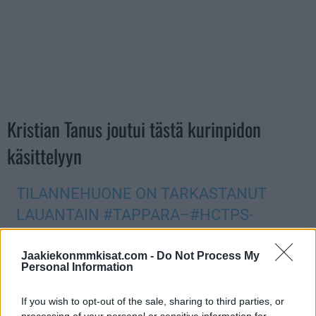
Kristian Tanus joutui tästä kurinpidon
käsittelyyn
TILANNEHUONE ON TARKASTANUT
LAUANTAIN
#TAPPARA
–
#HCTPS
-
OTTELUSTA TILANTEEN AJASSA 54.34,
JOSSA TAPPARAN KRISTIAN TANUS
Jaakiekonmmkisat.com -
Do Not Process My
Personal Information
HUITOO TPS:N RUBEN RAFKINIA
KÄSILLE. OTTELUSSA TILANTEESTA
If you wish to opt-out of the sale, sharing to third parties, or