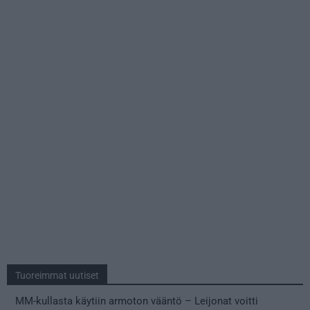
Tuoreimmat uutiset
MM-kullasta käytiin armoton vääntö – Leijonat voitti