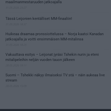
maailmanmestaruuden jatkoajalla
31.05.2026 23:27
Tässä Leijonien kentälliset MM-finaaliin!
31.05.2026 18:37
Huikeaa draamaa pronssiottelussa – Norja kaatoi Kanadan
jatkoajalla ja voitti ensimmäisen MM-mitalinsa
31.05.2026 18:25
Vakuuttava esitys – Leijonat jyräsi Tshekin nurin ja eteni
mitalipeleihin neljän vuoden tauon jälkeen
28.05.2026 19:11
Suomi – Tshekki näkyy ilmaiseksi TV:stä – näin aukeaa live
stream
28.05.2026 15:09