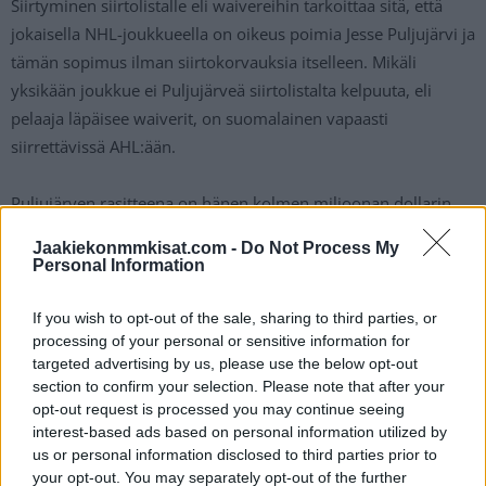
Siirtyminen siirtolistalle eli waivereihin tarkoittaa sitä, että
jokaisella NHL-joukkueella on oikeus poimia Jesse Puljujärvi ja
tämän sopimus ilman siirtokorvauksia itselleen. Mikäli
yksikään joukkue ei Puljujärveä siirtolistalta kelpuuta, eli
pelaaja läpäisee waiverit, on suomalainen vapaasti
siirrettävissä AHL:ään.
Puljujärven rasitteena on hänen kolmen miljoonan dollarin
sopimus, joka on varmasti monelle liikaa nykyisen Oilers-
Jaakiekonmmkisat.com -
Do Not Process My
hyökkääjän palveluksista.
Personal Information
https://twitter.com/SportsnetSpec/status/162384904104092
If you wish to opt-out of the sale, sharing to third parties, or
processing of your personal or sensitive information for
0576
targeted advertising by us, please use the below opt-out
section to confirm your selection. Please note that after your
Jos twiitti ei näy laitteellasi voit katsoa sen suoraan
Twitteristä
.
opt-out request is processed you may continue seeing
interest-based ads based on personal information utilized by
us or personal information disclosed to third parties prior to
your opt-out. You may separately opt-out of the further