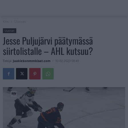
Koti
Uutiset
Uutiset
Jesse Puljujärvi päätymässä
siirtolistalle – AHL kutsuu?
Tekijä
Jaakiekonmmkisat.com
-
10.02.2023 08:41