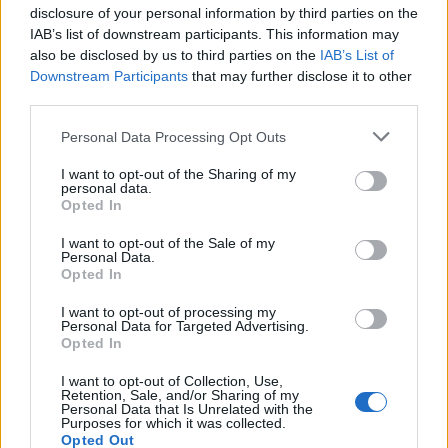
disclosure of your personal information by third parties on the
IAB’s list of downstream participants. This information may
also be disclosed by us to third parties on the
IAB’s List of
Downstream Participants
that may further disclose it to other
third parties.
Edellinen artikkeli
Seuraava artikkeli
Personal Data Processing Opt Outs
Nyt oli Likainen osuma! Eetu
Timo Meier käytti
I want to opt-out of the Sharing of my
Luostarinen tarjoili – Sam
kirjaimellisesti päätään – piti
personal data.
Reinhart viimeisteli jäätävällä
kiekon alueella kekseliäästi
Opted In
tavalla
puskemalla
I want to opt-out of the Sale of my
Personal Data.
Opted In
LIITTYVÄT ARTIKKELIT
LISÄÄ TEKIJÄLTÄ
I want to opt-out of processing my
Personal Data for Targeted Advertising.
Opted In
Leijonat julkisti ketjut Sveitsi-peliin –
Aleksander Barkov tekee paluun
I want to opt-out of Collection, Use,
kaukaloon
Retention, Sale, and/or Sharing of my
Personal Data that Is Unrelated with the
Purposes for which it was collected.
Venäläisveskari sekosi Suomen 2.
Opted Out