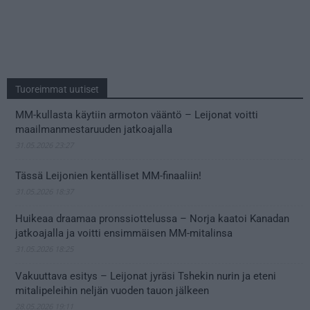
Tuoreimmat uutiset
MM-kullasta käytiin armoton vääntö – Leijonat voitti
maailmanmestaruuden jatkoajalla
31.05.2026 23:27
Tässä Leijonien kentälliset MM-finaaliin!
31.05.2026 18:37
Huikeaa draamaa pronssiottelussa – Norja kaatoi Kanadan
jatkoajalla ja voitti ensimmäisen MM-mitalinsa
31.05.2026 18:25
Vakuuttava esitys – Leijonat jyräsi Tshekin nurin ja eteni
mitalipeleihin neljän vuoden tauon jälkeen
28.05.2026 19:11