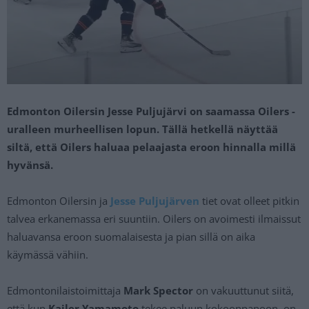
Edmonton Oilersin Jesse Puljujärvi on saamassa Oilers -
uralleen murheellisen lopun. Tällä hetkellä näyttää
siltä, että Oilers haluaa pelaajasta eroon hinnalla millä
hyvänsä.
Edmonton Oilersin ja
Jesse Puljujärven
tiet ovat olleet pitkin
talvea erkanemassa eri suuntiin. Oilers on avoimesti ilmaissut
haluavansa eroon suomalaisesta ja pian sillä on aika
käymässä vähiin.
Edmontonilaistoimittaja
Mark Spector
on vakuuttunut siitä,
että kun
Kailer Yamamoto
tekee paluun kokoonpanoon, on