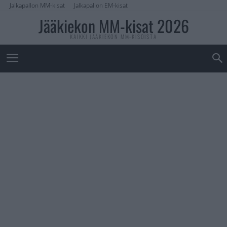
Jalkapallon MM-kisat
Jalkapallon EM-kisat
Jääkiekon MM-kisat 2026
KAIKKI JÄÄKIEKON MM-KISOISTA