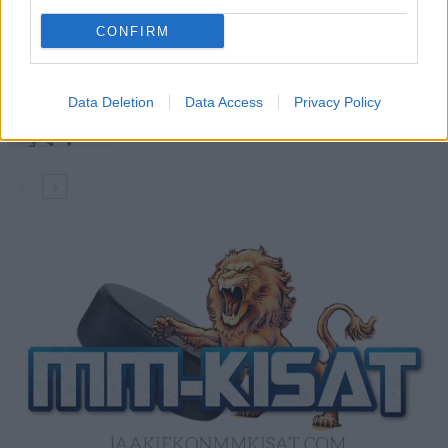
divisioonassa – sai samasta tilanteesta
CONFIRM
50 jäähyminuuttia
Kanada – USA klo 15:10 – näin katsot
Data Deletion
Data Access
Privacy Policy
ottelun ilmaiseksi TV:stä