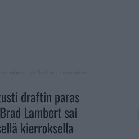
as suomalainen – myös Brad Lambert sai varauksen...
usti draftin paras
Brad Lambert sai
llä kierroksella