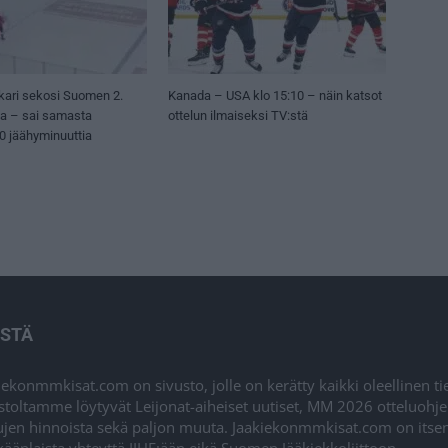
kari sekosi Suomen 2.
Kanada – USA klo 15:10 – näin katsot
sa – sai samasta
ottelun ilmaiseksi TV:stä
50 jäähyminuuttia
ISTÄ
iekonmmkisat.com on sivusto, jolle on kerätty kaikki oleellinen t
stoltamme löytyvät Leijonat-aiheiset uutiset, MM 2026 otteluohj
ujen hinnoista sekä paljon muuta. Jaakiekonmmkisat.com on itsenä