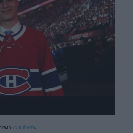
suoraan
Youtubesta
.