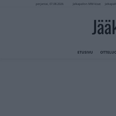
Jalkapallon MM-kisat
Jalkapal
perjantai, 07.08.2026
Jää
ETUSIVU
OTTELU