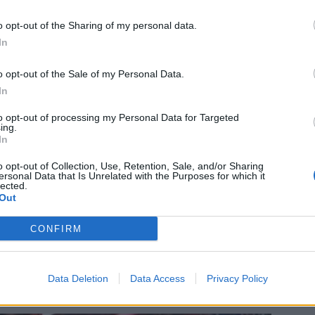
o opt-out of the Sharing of my personal data.
In
o opt-out of the Sale of my Personal Data.
In
to opt-out of processing my Personal Data for Targeted
ing.
In
o opt-out of Collection, Use, Retention, Sale, and/or Sharing
ersonal Data that Is Unrelated with the Purposes for which it
lected.
Out
stilaisuuden ensimmäisellä kierroksella oli
Brad
uttiin koko ikäluokkansa parhaana pelaajana. Lopulta
CONFIRM
 hänet varasi Winnipeg Jets.
ataan Nashville Predatorsiin
Data Deletion
Data Access
Privacy Policy