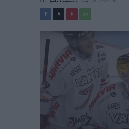
Tekijä
Jaakiekonmmkisat.com
-
08.07.2022 10:07