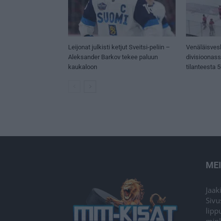
Leijonat julkisti ketjut Sveitsi-peliin –
Venäläisves
Aleksander Barkov tekee paluun
divisioonas
kaukaloon
tilanteesta 
ME
Jaak
Sivu
lipp