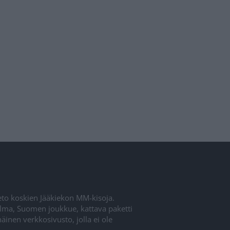
ieto koskien Jääkiekon MM-kisoja.
elma, Suomen joukkue, kattava paketti
inen verkkosivusto, jolla ei ole