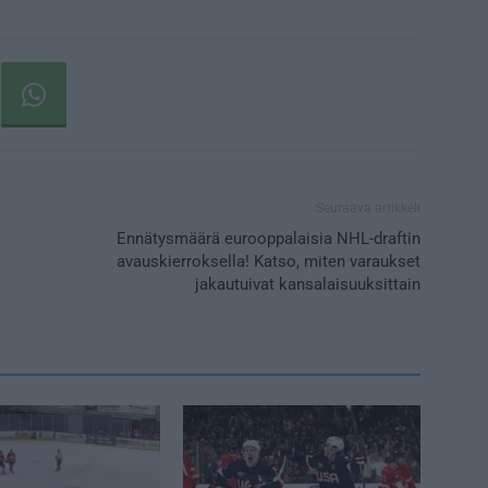
Seuraava artikkeli
Ennätysmäärä eurooppalaisia NHL-draftin
avauskierroksella! Katso, miten varaukset
jakautuivat kansalaisuuksittain