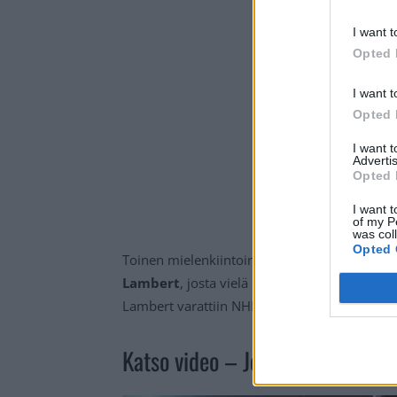
I want t
Opted 
I want t
Opted 
I want 
Advertis
Opted 
I want t
of my P
was col
Opted 
Toinen mielenkiintoinen suomalaisnimi varau
Lambert
, josta vielä pari vuotta sitten puh
Lambert varattiin NHL:ään numerolla 30, kun
Katso video – Joakim Kemell var