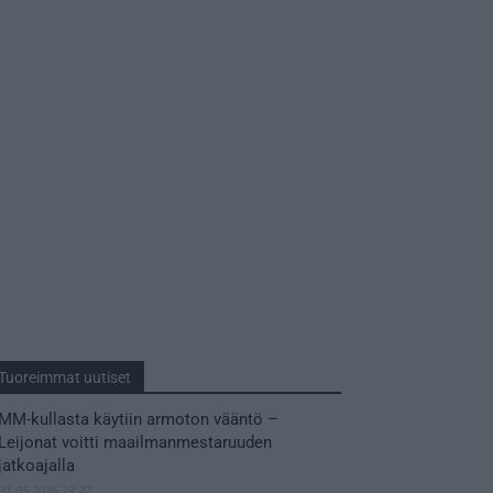
Tuoreimmat uutiset
MM-kullasta käytiin armoton vääntö –
Leijonat voitti maailmanmestaruuden
jatkoajalla
31.05.2026 23:27