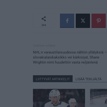
Jaa
Edellinen artikkeli
NHL:n varaustilaisuudessa nähtiin yllätyksiä –
slovakialaiskaksikko vei kärkisijat, Shane
Wrightin nimi huudettiin vasta neljäntenä
LIITTYVÄT ARTIKKELIT
LISÄÄ TEKIJÄLTÄ