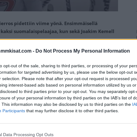
erros pidettiin viime yönä. Ensimmäisellä
i kaksi suomalaispelaajaa, kun sekä Joakim Kemell
nmmkisat.com -
Do Not Process My Personal Information
ousi hieman yllättäen TPS:n slovakialaishyökkääjä
, että pitkään ennakoissa kärjessä ollut
Shane Wright
to opt-out of the sale, sharing to third parties, or processing of your per
immäistä kertaa maan kiekkohistorian aikana
formation for targeted advertising by us, please use the below opt-out s
n slovakialainen, kun New Jersey Devils huusi lavalle
r selection. Please note that after your opt-out request is processed y
eing interest-based ads based on personal information utilized by us or
gan Cooley
, joka suuntaa Arizona Coyotesiin.
disclosed to third parties prior to your opt-out. You may separately opt-
losure of your personal information by third parties on the IAB’s list of
ta katseet kohdistuivat kahteen nimeen.
Joakim
. This information may also be disclosed by us to third parties on the
IA
mutta JYP-hyökkääjän varausta saatiin lopulta odottaa
Participants
that may further disclose it to other third parties.
edators.
Mainos:
l Data Processing Opt Outs