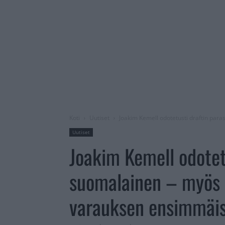
Koti
Uutiset
Joakim Kemell odotetusti draftin par
Uutiset
Joakim Kemell odotet
suomalainen – myös 
varauksen ensimmäise