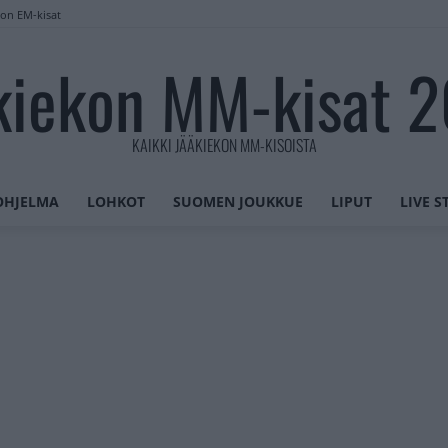
lon EM-kisat
kiekon MM-kisat 
KAIKKI JÄÄKIEKON MM-KISOISTA
OHJELMA
LOHKOT
SUOMEN JOUKKUE
LIPUT
LIVE 