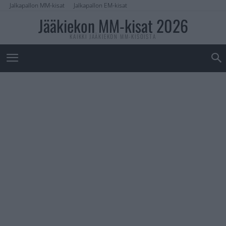
Jalkapallon MM-kisat
Jalkapallon EM-kisat
Jääkiekon MM-kisat 2026
KAIKKI JÄÄKIEKON MM-KISOISTA