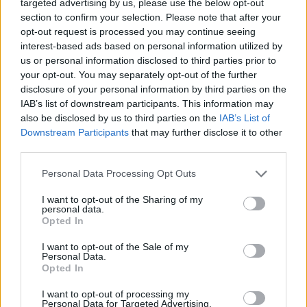
targeted advertising by us, please use the below opt-out
section to confirm your selection. Please note that after your
opt-out request is processed you may continue seeing
— Milwaukee Admirals (@mkeadmirals)
February 10,
interest-based ads based on personal information utilized by
2024
us or personal information disclosed to third parties prior to
your opt-out. You may separately opt-out of the further
Mikäli video ei näy, voit katsoa sen
Milwaukee Admiralsin X-
disclosure of your personal information by third parties on the
IAB’s list of downstream participants. This information may
tilillä
.
also be disclosed by us to third parties on the
IAB’s List of
Downstream Participants
that may further disclose it to other
third parties.
Personal Data Processing Opt Outs
I want to opt-out of the Sharing of my
personal data.
Opted In
I want to opt-out of the Sale of my
Edellinen artikkeli
Seuraava artikkeli
Personal Data.
Opted In
Laadukkaampaa ja
Sebastian Aho tehtaili upean
turvallisempaa jääkiekon
jatkoaikaosuman – neppasi
I want to opt-out of processing my
suoratoistoa: Parhaat vinkit
kiekon ilmasta sisään
Personal Data for Targeted Advertising.