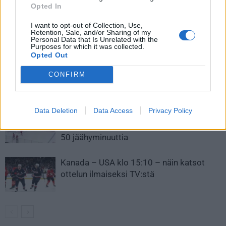
penkkiurheilijalle
Opted In
I want to opt-out of Collection, Use,
Retention, Sale, and/or Sharing of my
Personal Data that Is Unrelated with the
LIITTYVÄT ARTIKKELIT
LISÄÄ TEKIJÄLTÄ
Purposes for which it was collected.
Opted Out
Leijonat julkisti ketjut Sveitsi-peliin –
CONFIRM
Aleksander Barkov tekee paluun
kaukaloon
Data Deletion
Data Access
Privacy Policy
Venäläisveskari sekosi Suomen 2.
divisioonassa – sai samasta tilanteesta
50 jäähyminuuttia
Kanada – USA klo 15:10 – näin katsot
ottelun ilmaiseksi TV:stä