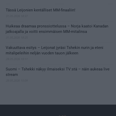
Tässä Leijonien kentälliset MM-finaaliin!
31.05.2026 18:37
Huikeaa draamaa pronssiottelussa – Norja kaatoi Kanadan
jatkoajalla ja voitti ensimmäisen MM-mitalinsa
31.05.2026 18:25
Vakuuttava esitys – Leijonat jyräsi Tshekin nurin ja eteni
mitalipeleihin neljän vuoden tauon jälkeen
28.05.2026 19:11
Suomi – Tshekki näkyy ilmaiseksi TV:stä – näin aukeaa live
stream
28.05.2026 15:09