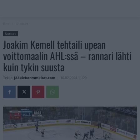
Koti
Uutiset
Uutiset
Joakim Kemell tehtaili upean
voittomaalin AHL:ssä – rannari lähti
kuin tykin suusta
Tekijä
Jääkiekonmmkisat.com
-
10.02.2024 11:29