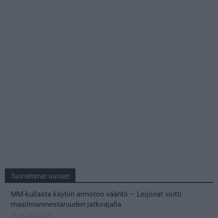
Tuoreimmat uutiset
MM-kullasta käytiin armoton vääntö – Leijonat voitti
maailmanmestaruuden jatkoajalla
31.05.2026 23:27