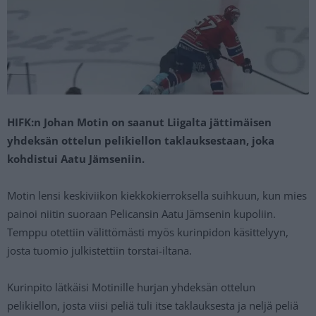
HIFK:n Johan Motin on saanut Liigalta jättimäisen
yhdeksän ottelun pelikiellon taklauksestaan, joka
kohdistui Aatu Jämseniin.
Motin lensi keskiviikon kiekkokierroksella suihkuun, kun mies
painoi niitin suoraan Pelicansin Aatu Jämsenin kupoliin.
Temppu otettiin välittömästi myös kurinpidon käsittelyyn,
josta tuomio julkistettiin torstai-iltana.
Kurinpito lätkäisi Motinille hurjan yhdeksän ottelun
pelikiellon, josta viisi peliä tuli itse taklauksesta ja neljä peliä