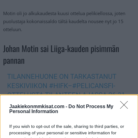
Motin oli jo alkukaudesta kuusi ottelua pelikiellossa, joten
puolustaja kokonaissaldo tältä kaudelta nousee nyt jo 15
otteluun.
Johan Motin sai Liiga-kauden pisimmän
pannan
TILANNEHUONE ON TARKASTANUT
KESKIVIIKON
#HIFK
–
#PELICANSFI
-
OTTELUSTA TILANTEEN AJASSA 26.31,
JOSSA HIFK:N JOHAN MOTIN TAKLAA
Jaakiekonmmkisat.com -
Do Not Process My
Personal Information
PELICANSIN AATU JÄMSENIÄ.
OTTELUSSA RIKKEESTÄ TUOMITTIIN 5
If you wish to opt-out of the sale, sharing to third parties, or
MIN+PR.
processing of your personal or sensitive information for