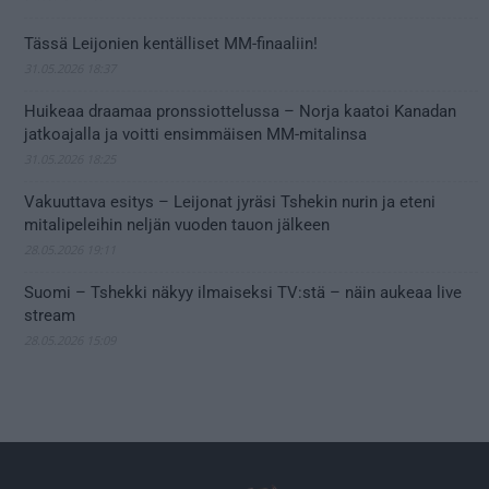
Tässä Leijonien kentälliset MM-finaaliin!
31.05.2026 18:37
Huikeaa draamaa pronssiottelussa – Norja kaatoi Kanadan
jatkoajalla ja voitti ensimmäisen MM-mitalinsa
31.05.2026 18:25
Vakuuttava esitys – Leijonat jyräsi Tshekin nurin ja eteni
mitalipeleihin neljän vuoden tauon jälkeen
28.05.2026 19:11
Suomi – Tshekki näkyy ilmaiseksi TV:stä – näin aukeaa live
stream
28.05.2026 15:09