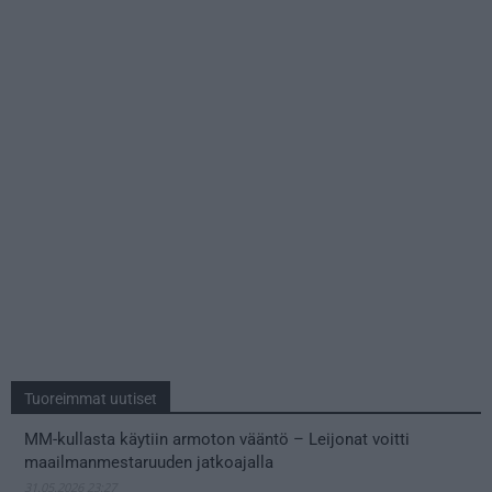
Tuoreimmat uutiset
MM-kullasta käytiin armoton vääntö – Leijonat voitti
maailmanmestaruuden jatkoajalla
31.05.2026 23:27