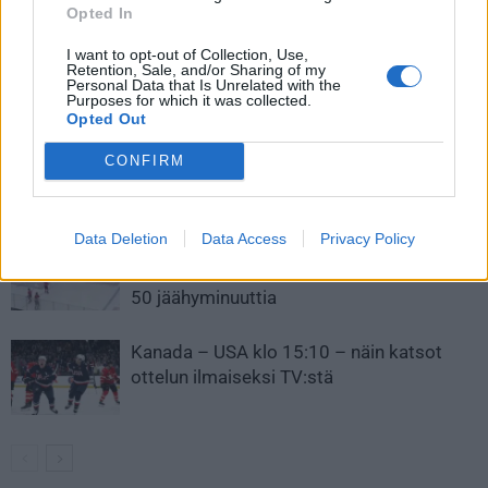
päätylaudan kautta sisään
Opted In
I want to opt-out of Collection, Use,
Retention, Sale, and/or Sharing of my
Personal Data that Is Unrelated with the
LIITTYVÄT ARTIKKELIT
LISÄÄ TEKIJÄLTÄ
Purposes for which it was collected.
Opted Out
Leijonat julkisti ketjut Sveitsi-peliin –
CONFIRM
Aleksander Barkov tekee paluun
kaukaloon
Data Deletion
Data Access
Privacy Policy
Venäläisveskari sekosi Suomen 2.
divisioonassa – sai samasta tilanteesta
50 jäähyminuuttia
Kanada – USA klo 15:10 – näin katsot
ottelun ilmaiseksi TV:stä