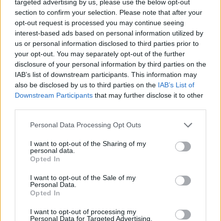
targeted advertising by us, please use the below opt-out
section to confirm your selection. Please note that after your
➡️ TILANNE ETENEE
#LIIGA
'N
opt-out request is processed you may continue seeing
KURINPITODELEGAATION KÄSITTELYYN
interest-based ads based on personal information utilized by
us or personal information disclosed to third parties prior to
PIC.TWITTER.COM/0BYEZYTCZT
your opt-out. You may separately opt-out of the further
disclosure of your personal information by third parties on the
IAB’s list of downstream participants. This information may
— Liiga (@smliiga)
November 30, 2022
also be disclosed by us to third parties on the
IAB’s List of
Downstream Participants
that may further disclose it to other
third parties.
Personal Data Processing Opt Outs
I want to opt-out of the Sharing of my
personal data.
Opted In
I want to opt-out of the Sale of my
Edellinen artikkeli
Seuraava artikkeli
Personal Data.
Opted In
Aivan käsittämätöntä väkivaltaa
Flyersin Carter Hart mokasi
kaukalossa – junioria potkittiin
karulla tavalla – punaviivalta
I want to opt-out of processing my
päähän Coloradossa!
heitetty kiekko upposi
Personal Data for Targeted Advertising.