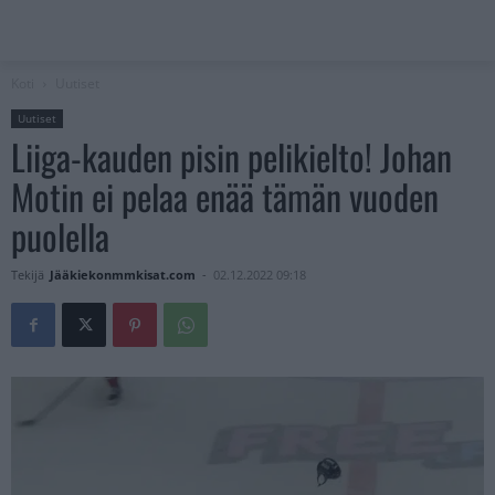
Koti
Uutiset
Uutiset
Liiga-kauden pisin pelikielto! Johan
Motin ei pelaa enää tämän vuoden
puolella
Tekijä
Jääkiekonmmkisat.com
-
02.12.2022 09:18