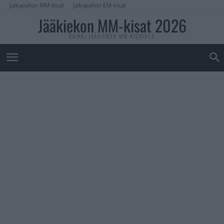
Jalkapallon MM-kisat
Jalkapallon EM-kisat
Jääkiekon MM-kisat 2026
KAIKKI JÄÄKIEKON MM-KISOISTA