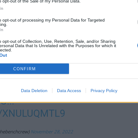
o opt-out of the Sale of my Personal Data.
In
to opt-out of processing my Personal Data for Targeted
ing.
In
o opt-out of Collection, Use, Retention, Sale, and/or Sharing
ersonal Data that Is Unrelated with the Purposes for which it
averit tulivat apuun kaataen potkijan jäähän. Koko
lected.
Out
tapahtuneesta alla olevasta twiitistä.
CONFIRM
elun – katso video
Data Deletion
Data Access
Privacy Policy
!!!
M/XNULUQMTL9
thebenchcrew)
November 28, 2022