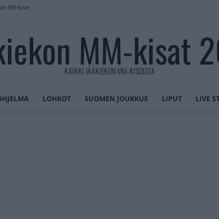
lon EM-kisat
kiekon MM-kisat 
KAIKKI JÄÄKIEKON MM-KISOISTA
OHJELMA
LOHKOT
SUOMEN JOUKKUE
LIPUT
LIVE 