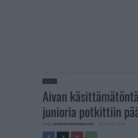
Koti
Uutiset
Aivan käsittämätöntä väkivaltaa kauka
Uutiset
Aivan käsittämätöntä
junioria potkittiin p
Tekijä
Jaakiekonmmkisat.com
-
30.11.2022 12:04