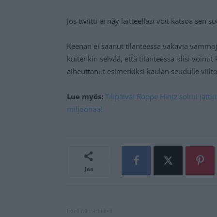
Jos twiitti ei näy laitteellasi voit katsoa sen 
Keenan ei saanut tilanteessa vakavia vammoj
kuitenkin selvää, että tilanteessa olisi voinu
aiheuttanut esimerkiksi kaulan seudulle viilto
Lue myös:
Tilipäivä! Roope Hintz solmi jätt
miljoonaa!
Jaa
Edellinen artikkeli