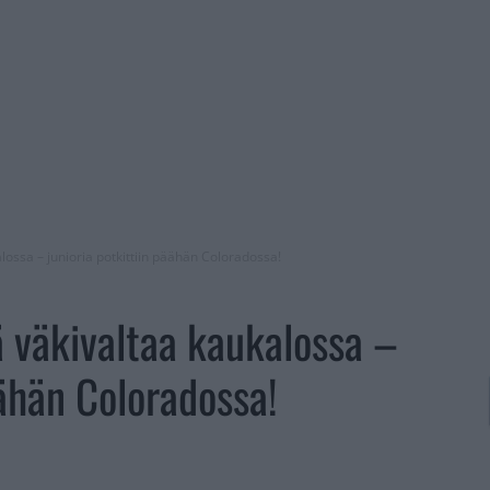
lossa – junioria potkittiin päähän Coloradossa!
 väkivaltaa kaukalossa –
äähän Coloradossa!