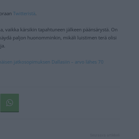
suoraan
Twitteristä
.
a, vaikka kärsikin tapahtuneen jälkeen päänsärystä. On
t käydä paljon huonomminkin, mikäli luistimen terä olisi
ja.
imäisen jatkosopimuksen Dallasiin – arvo lähes 70
Seuraava artikkeli