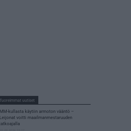
Tuoreimmat uutiset
MM-kullasta käytiin armoton vääntö –
Leijonat voitti maailmanmestaruuden
jatkoajalla
31.05.2026 23:27