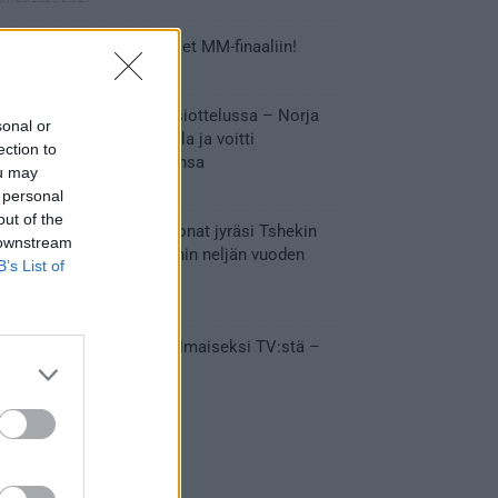
Tässä Leijonien kentälliset MM-finaaliin!
31.05.2026 18:37
Huikeaa draamaa pronssiottelussa – Norja
sonal or
kaatoi Kanadan jatkoajalla ja voitti
ection to
ensimmäisen MM-mitalinsa
ou may
31.05.2026 18:25
 personal
out of the
Vakuuttava esitys – Leijonat jyräsi Tshekin
 downstream
nurin ja eteni mitalipeleihin neljän vuoden
B’s List of
tauon jälkeen
28.05.2026 19:11
Suomi – Tshekki näkyy ilmaiseksi TV:stä –
näin aukeaa live stream
28.05.2026 15:09