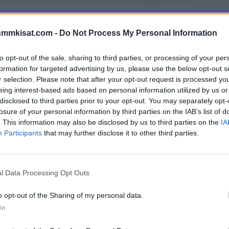
dossa sai todella ikävän sivumaun viime
nmmkisat.com -
Do Not Process My Personal Information
lmitöntä väkivaltaa. 15-vuotiasta pelaajaa
 päähän.
to opt-out of the sale, sharing to third parties, or processing of your per
formation for targeted advertising by us, please use the below opt-out s
 viime viikonloppuna todella ikävä välikohtaus kesken
r selection. Please note that after your opt-out request is processed y
nder Keenan
koki kovia hetkiä kesken ottelun.
eing interest-based ads based on personal information utilized by us or
disclosed to third parties prior to your opt-out. You may separately opt-
losure of your personal information by third parties on the IAB’s list of
ja puski tätä uudestaan jäähän Keenanin yrittäessä ylös.
. This information may also be disclosed by us to third parties on the
IA
a kertoja.
Participants
that may further disclose it to other third parties.
Mainos:
l Data Processing Opt Outs
o opt-out of the Sharing of my personal data.
In