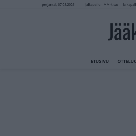
Jalkapallon MM-kisat
Jalkapal
perjantai, 07.08.2026
Jää
ETUSIVU
OTTELU