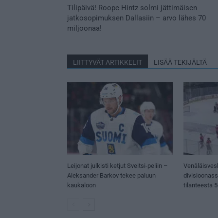
Tilipäivä! Roope Hintz solmi jättimäisen
jatkosopimuksen Dallasiin – arvo lähes 70
miljoonaa!
LIITTYVÄT ARTIKKELIT
LISÄÄ TEKIJÄLTÄ
Leijonat julkisti ketjut Sveitsi-peliin –
Venäläisves
Aleksander Barkov tekee paluun
divisioonas
kaukaloon
tilanteesta 