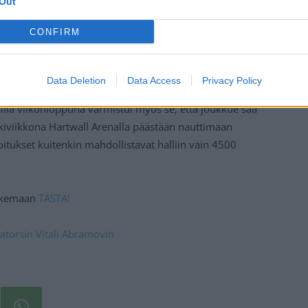
Out
CONFIRM
Data Deletion
Data Access
Privacy Policy
 sillä viikonloppuna varmistui myös se, että joukkue saa
eskiviikkona Hartwall Arenalla päästään nauttimaan
itukset kuitenkin mahdollistavat halliin vain 4500
lukemaan
TÄSTÄ!
natorsin Vitali Abramovin