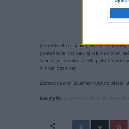
Opted 
Jokereiden ilo ei jäänyt pelkästään voittoon,
pelata kotipelinsä Helsingissä. Näin ollen k
kauden ensimmäisestä KHL-pelistä. Yleisörajo
ihmisen ottamisen.
Lisätietoa turvallisuusmääräyksistä pääset 
Lue myös:
Jukurit hankki lainalle Ottawa Se