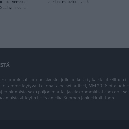
sa – sai samasta
ottelun ilmaiseksi TV:stä
50 jäähyminuuttia
ISTÄ
iekonmmkisat.com on sivusto, jolle on kerätty kaikki oleellinen t
stoltamme löytyvät Leijonat-aiheiset uutiset, MM 2026 otteluohj
ujen hinnoista sekä paljon muuta. Jaakiekonmmkisat.com on itsenä
äänlaista yhteyttä IIHF:ään eikä Suomen Jääkiekkoliittoon.