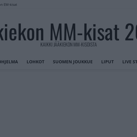
on EM-kisat
kiekon MM-kisat 
KAIKKI JÄÄKIEKON MM-KISOISTA
OHJELMA
LOHKOT
SUOMEN JOUKKUE
LIPUT
LIVE 