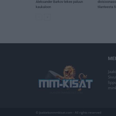
Aleksander Barkov tekee paluun
divisioonas
kaukaloon
tilanteesta 
ME
Jaak
Sivu
lipp
mink
© Jaakiekonmmkisat.com - All rights reserved