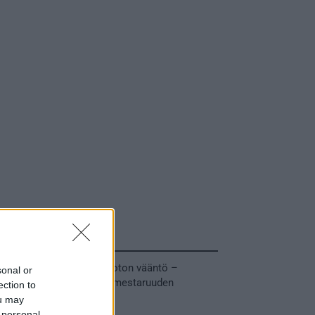
Tuoreimmat uutiset
MM-kullasta käytiin armoton vääntö –
sonal or
Leijonat voitti maailmanmestaruuden
ection to
jatkoajalla
ou may
31.05.2026 23:27
 personal