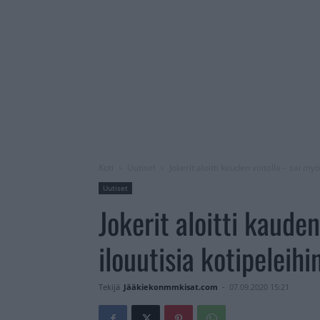
Koti
Uutiset
Jokerit aloitti kauden voitolla – sai myö
Uutiset
Jokerit aloitti kaude
ilouutisia kotipeleihin
Tekijä
Jääkiekonmmkisat.com
-
07.09.2020 15:21