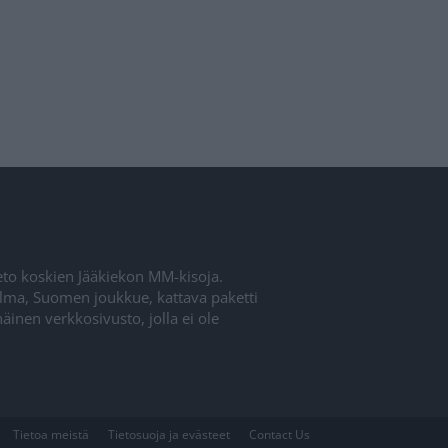
ieto koskien Jääkiekon MM-kisoja.
elma, Suomen joukkue, kattava paketti
inen verkkosivusto, jolla ei ole
Tietoa meistä
Tietosuoja ja evästeet
Contact Us