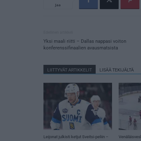
Jaa
Edellinen artikkeli
Yksi maali riitti – Dallas nappasi voiton
konferenssifinaalien avausmatsista
LIITTYVÄT ARTIKKELIT
LISÄÄ TEKIJÄLTÄ
Leijonat julkisti ketjut Sveitsi-peliin –
Venäläisves