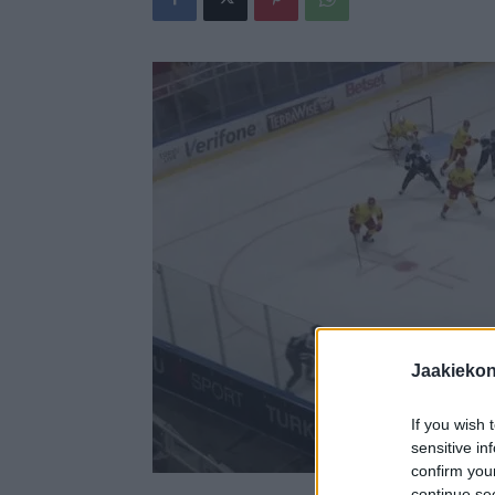
Jaakieko
If you wish 
sensitive in
confirm you
continue se