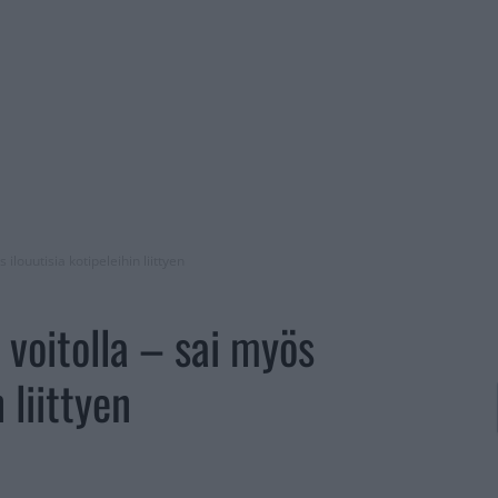
s ilouutisia kotipeleihin liittyen
n voitolla – sai myös
 liittyen