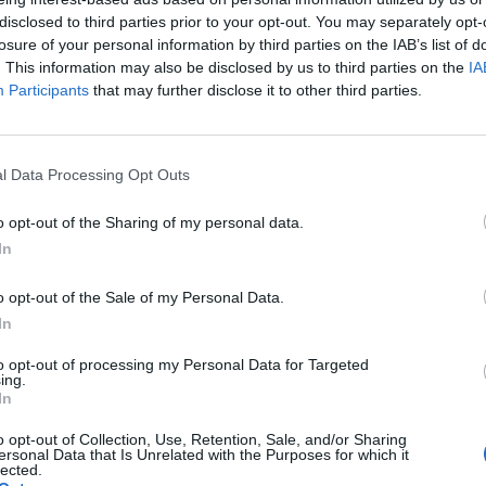
, kun se kaatoi vieraskaukalossa Dinamo Riikan
disclosed to third parties prior to your opt-out. You may separately opt-
losure of your personal information by third parties on the IAB’s list of
avaus.
. This information may also be disclosed by us to third parties on the
IA
Participants
that may further disclose it to other third parties.
äivät, kun joukkueen kauden avaus peruuntui Minskissä
l Data Processing Opt Outs
n edessä oli vierasottelu Dinamo Riikaa vastaan.
 jälkeen paremmasta joukkueesta ei ollut epäselvyyksiä.
o opt-out of the Sharing of my personal data.
n, mutta tulostaululla olisi voinut olla vieläkin
In
o opt-out of the Sale of my Personal Data.
In
Mainos:
to opt-out of processing my Personal Data for Targeted
ing.
In
o opt-out of Collection, Use, Retention, Sale, and/or Sharing
ersonal Data that Is Unrelated with the Purposes for which it
lected.