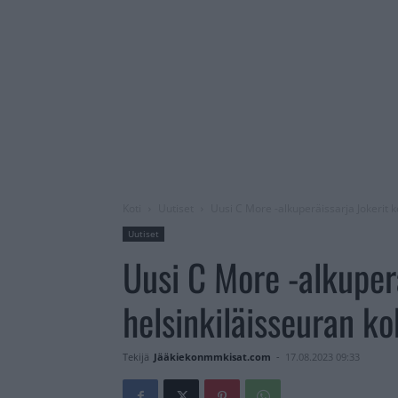
Koti
Uutiset
Uusi C More -alkuperäissarja Jokerit k
Uutiset
Uusi C More -alkuperä
helsinkiläisseuran ko
Tekijä
Jääkiekonmmkisat.com
-
17.08.2023 09:33