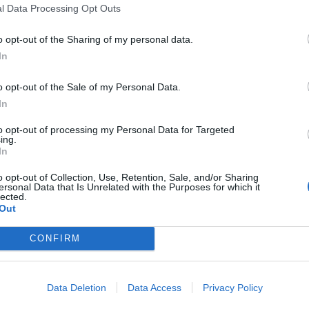
l Data Processing Opt Outs
o opt-out of the Sharing of my personal data.
In
o opt-out of the Sale of my Personal Data.
In
to opt-out of processing my Personal Data for Targeted
ing.
In
o opt-out of Collection, Use, Retention, Sale, and/or Sharing
ersonal Data that Is Unrelated with the Purposes for which it
lected.
tunnettu Intervisio.
Out
CONFIRM
ksoa julkaistaan C More -suoratoistopalvelussa 5.
la ja MTV Katsomossa 10. syyskuuta alkaen yhden
Data Deletion
Data Access
Privacy Policy