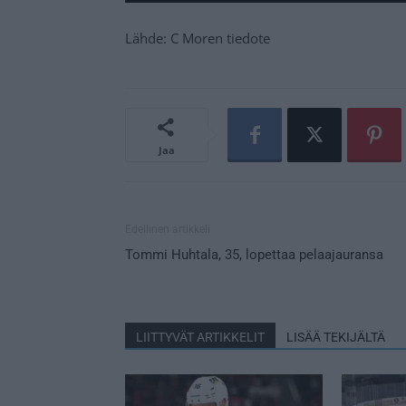
Lähde: C Moren tiedote
Jaa
Edellinen artikkeli
Tommi Huhtala, 35, lopettaa pelaajauransa
LIITTYVÄT ARTIKKELIT
LISÄÄ TEKIJÄLTÄ