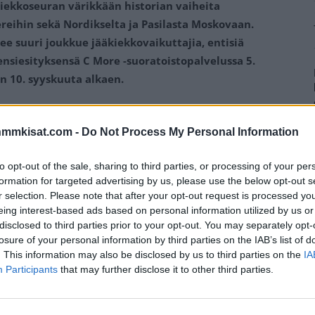
kiekkoseuran värikkään historian vaiheita
reihin sekä Nordikselta ja Pasilasta Moskovaan.
e suuri joukkue jääkiekkovaikuttajia, entisiä
a ensiesityksensä C More -suoratoistopalvelussa 5.
n 10. syyskuuta alkaen.
 1967 perustetun helsinkiläisseuran tarinan.
nmmkisat.com -
Do Not Process My Personal Information
an seuran vaiheita luonnon jäiltä hallien loisteeseen ja
a Jokereiden dramaattisia vaiheita aina kevääseen 2023
to opt-out of the sale, sharing to third parties, or processing of your per
formation for targeted advertising by us, please use the below opt-out s
r selection. Please note that after your opt-out request is processed y
iä pelaajia, valmentajia, jääkiekkovaikuttajia sekä
eing interest-based ads based on personal information utilized by us or
. Sarjassa kuullaan muun muassa
Waltteri
disclosed to third parties prior to your opt-out. You may separately opt-
losure of your personal information by third parties on the IAB’s list of
o Suhosta
,
Kalervo Kummolaa
ja
Erkka
. This information may also be disclosed by us to third parties on the
IA
ysoi liuta urheilukirjailijoita, toimittajia ja
Participants
that may further disclose it to other third parties.
Mainos: