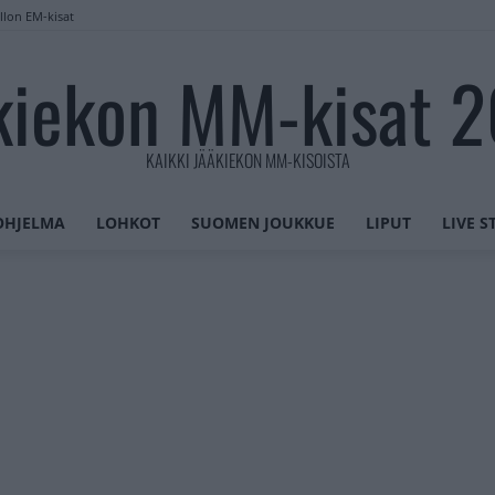
llon EM-kisat
kiekon MM-kisat 
KAIKKI JÄÄKIEKON MM-KISOISTA
OHJELMA
LOHKOT
SUOMEN JOUKKUE
LIPUT
LIVE 