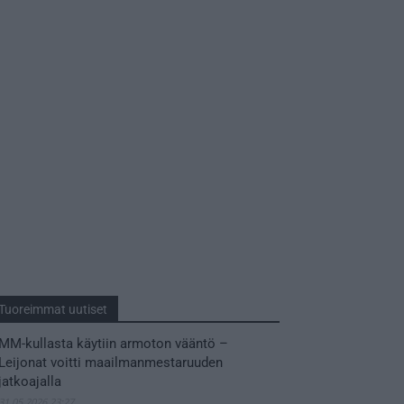
Tuoreimmat uutiset
MM-kullasta käytiin armoton vääntö –
Leijonat voitti maailmanmestaruuden
jatkoajalla
31.05.2026 23:27