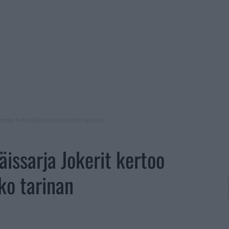
ertoo helsinkiläisseuran koko tarinan
issarja Jokerit kertoo
ko tarinan