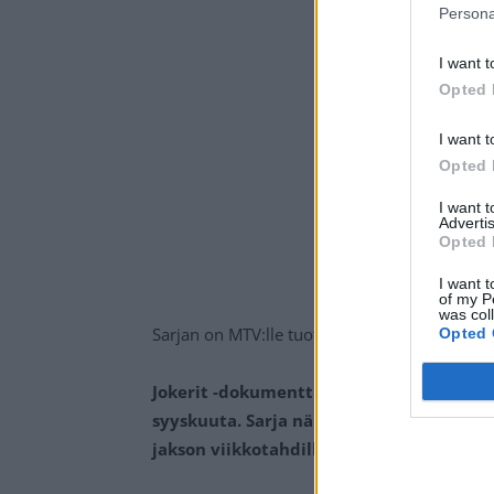
Persona
I want t
Opted 
I want t
Opted 
I want 
Advertis
Opted 
I want t
of my P
was col
Sarjan on MTV:lle tuottanut dokumenteistaan 
Opted 
Jokerit -dokumenttisarjan kaikki neljä ja
syyskuuta. Sarja nähdään MTV3 -kanaval
jakson viikkotahdilla.