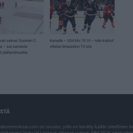
kari sekosi Suomen 2.
Kanada – USA klo 15:10 – näin katsot
sa – sai samasta
ottelun ilmaiseksi TV:stä
50 jäähyminuuttia
ISTÄ
iekonmmkisat.com on sivusto, jolle on kerätty kaikki oleellinen t
stoltamme löytyvät Leijonat-aiheiset uutiset, MM 2026 otteluohj