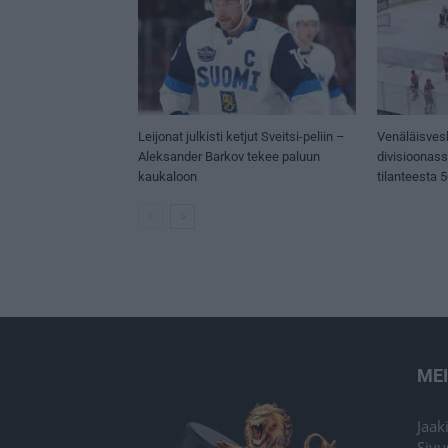
Leijonat julkisti ketjut Sveitsi-peliin –
Venäläisves
Aleksander Barkov tekee paluun
divisioonas
kaukaloon
tilanteesta 
ME
Jaak
Sivu