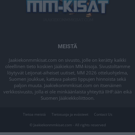
MEISTÄ
Jaakiekonmmkisat.com on sivusto, jolle on kerätty kaikki
oleellinen tieto koskien Jääkiekon MM-kisoja. Sivustoltamme
löytyvät Leijonat-aiheiset uutiset, MM 2026 otteluohjelma,
Suomen joukkue, kattava paketti lippujen hinnoista sekä
paljon muuta. Jaakiekonmmkisat.com on itsenäinen
verkkosivusto, jolla ei ole minkäänlaista yhteyttä IIHF:ään eikä
Suomen Jääkiekkoliittoon.
Tietoa meistä
Tietosuoja ja evästeet
Contact Us
© Jaakiekonmmkisat.com - All rights reserved