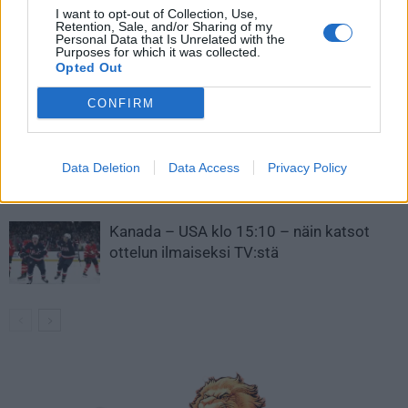
LIITTYVÄT ARTIKKELIT
LISÄÄ TEKIJÄLTÄ
I want to opt-out of Collection, Use,
Retention, Sale, and/or Sharing of my
Personal Data that Is Unrelated with the
Purposes for which it was collected.
Leijonat julkisti ketjut Sveitsi-peliin –
Opted Out
Aleksander Barkov tekee paluun
kaukaloon
CONFIRM
Venäläisveskari sekosi Suomen 2.
divisioonassa – sai samasta tilanteesta
Data Deletion
Data Access
Privacy Policy
50 jäähyminuuttia
Kanada – USA klo 15:10 – näin katsot
ottelun ilmaiseksi TV:stä