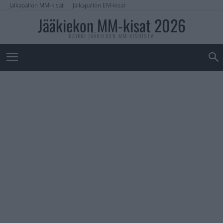
Jalkapallon MM-kisat
Jalkapallon EM-kisat
Jääkiekon MM-kisat 2026
KAIKKI JÄÄKIEKON MM-KISOISTA