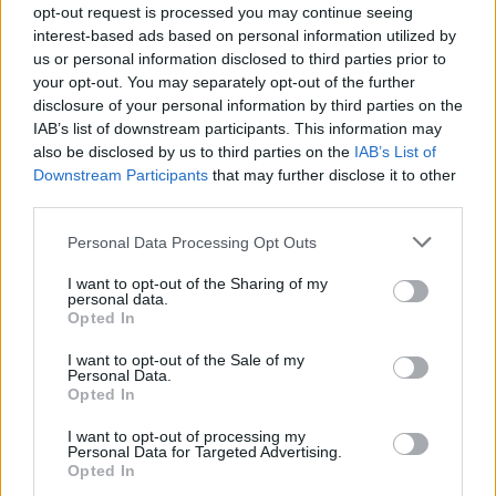
Helsinkiläisseura ilmoittaa, että muista sen tulevaisuuteen
opt-out request is processed you may continue seeing
liittyvistä asioista tiedotetaan piakkoin. Ainakin omistajuuden
interest-based ads based on personal information utilized by
us or personal information disclosed to third parties prior to
tulisi olla läpinäkyvä ja suomalainen, jotta seuran paluu
your opt-out. You may separately opt-out of the further
Liigaan olisi mahdollinen.
disclosure of your personal information by third parties on the
IAB’s list of downstream participants. This information may
also be disclosed by us to third parties on the
IAB’s List of
Downstream Participants
that may further disclose it to other
third parties.
Personal Data Processing Opt Outs
I want to opt-out of the Sharing of my
personal data.
Opted In
Edellinen artikkeli
Seuraava artikkeli
Farssi Liigan pudotuspeleissä
Tarkkaa työskentelyä – Mikko
I want to opt-out of the Sale of my
Personal Data.
Oulussa! Jää ei kestä
Rantanen iskenyt 400
Opted In
pelaamista – ottelua jatketaan
tehopistettä 400 ottelussa
huomenna
I want to opt-out of processing my
Personal Data for Targeted Advertising.
Opted In