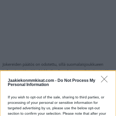
Jokereiden päätös on odotettu, sillä suomalaisjoukkueen
jatkaminen Venäjän kiekkoilun lippulaivassa olisi viimeistään
sen sotatoimien vuoksi Ukrainassa ollut erittäin kyseenalaista.
Jaakiekonmmkisat.com -
Do Not Process My
Jokereiden paluusta Liigaan
on spekuloitu jo tovin ajan.
Personal Information
Tuleva kausi tulee kuitenkin väistämättä liian nopeasti, mutta
If you wish to opt-out of the sale, sharing to third parties, or
on mahdollista, että helsinkiläisseura nähtäisiin takaisin
processing of your personal or sensitive information for
Suomen pääsarjassa kaudella 2023-24.
targeted advertising by us, please use the below opt-out
section to confirm your selection. Please note that after your