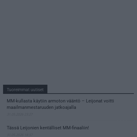
Tuoreimmat uutiset
MM-kullasta käytiin armoton vääntö – Leijonat voitti
maailmanmestaruuden jatkoajalla
31.05.2026 23:27
Tässä Leijonien kentälliset MM-finaaliin!
31.05.2026 18:37