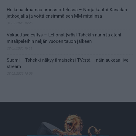
Huikeaa draamaa pronssiottelussa – Norja kaatoi Kanadan
jatkoajalla ja voitti ensimmäisen MM-mitalinsa
31.05.2026 18:25
Vakuuttava esitys – Leijonat jyräsi Tshekin nurin ja eteni
mitalipeleihin neljän vuoden tauon jälkeen
28.05.2026 19:11
Suomi – Tshekki näkyy ilmaiseksi TV:stä – näin aukeaa live
stream
28.05.2026 15:09