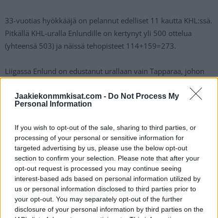
33-vuotias hyökkääjä on pelannut edelliset 11 kautta KHL:ssä.
Pitkällä KHL-uralla Enlundille on kertynyt yli 500 ottelua
(yhteensä 503) ja näissä tehopisteet 114+159=273.
Liigassa Enlund on edustanut urallaan vain Tapparaa, johon
hän siirtyi HIFK:n junioreista. Liigassa helsinkiläislähtöinen
hyökkääjä on ehtinyt pelata 218 runkosarjaottelua tehoin
Jaakiekonmmkisat.com -
Do Not Process My
Personal Information
60+60=120.
If you wish to opt-out of the sale, sharing to third parties, or
Enlund edusti edellisissä olympialaisissa
Leijonia
. Etelä-
processing of your personal or sensitive information for
Korean olympialaisissa pistesarakkeeseen ei viidessä
targeted advertising by us, please use the below opt-out
section to confirm your selection. Please note that after your
ottelussa merkintöjä kertynyt.
opt-out request is processed you may continue seeing
interest-based ads based on personal information utilized by
us or personal information disclosed to third parties prior to
your opt-out. You may separately opt-out of the further
disclosure of your personal information by third parties on the