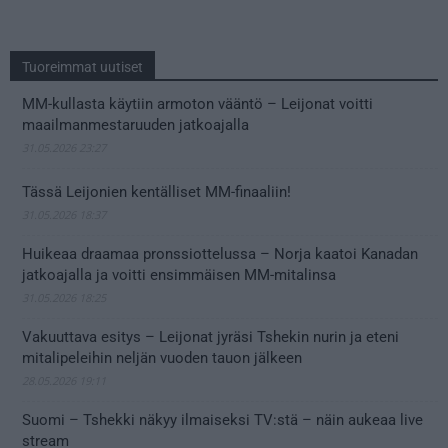
Tuoreimmat uutiset
MM-kullasta käytiin armoton vääntö – Leijonat voitti
maailmanmestaruuden jatkoajalla
31.05.2026 23:27
Tässä Leijonien kentälliset MM-finaaliin!
31.05.2026 18:37
Huikeaa draamaa pronssiottelussa – Norja kaatoi Kanadan
jatkoajalla ja voitti ensimmäisen MM-mitalinsa
31.05.2026 18:25
Vakuuttava esitys – Leijonat jyräsi Tshekin nurin ja eteni
mitalipeleihin neljän vuoden tauon jälkeen
28.05.2026 19:11
Suomi – Tshekki näkyy ilmaiseksi TV:stä – näin aukeaa live
stream