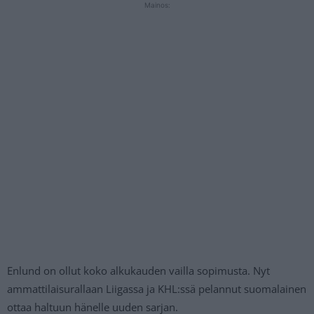
Mainos:
Enlund on ollut koko alkukauden vailla sopimusta. Nyt
ammattilaisurallaan Liigassa ja KHL:ssä pelannut suomalainen
ottaa haltuun hänelle uuden sarjan.