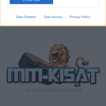
CONFIRM
Kanada – USA klo 15:10 – näin katsot
ottelun ilmaiseksi TV:stä
Data Deletion
Data Access
Privacy Policy