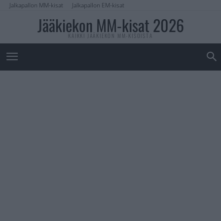
Jalkapallon MM-kisat
Jalkapallon EM-kisat
Jääkiekon MM-kisat 2026
KAIKKI JÄÄKIEKON MM-KISOISTA