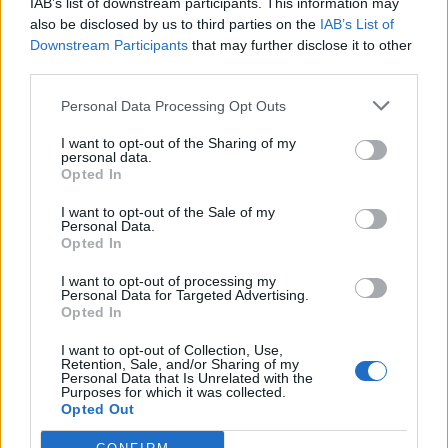
IAB’s list of downstream participants. This information may
also be disclosed by us to third parties on the
IAB’s List of
Downstream Participants
that may further disclose it to other
third parties.
Edellinen artikkeli
Seuraava artikkeli
Personal Data Processing Opt Outs
Jääkiekkofanin
Video: Rasmus Kupari teki
vedonlyöntivinkit
kauden ensimmäisen maalinsa
I want to opt-out of the Sharing of my
personal data.
tyylillä
Opted In
I want to opt-out of the Sale of my
Personal Data.
LIITTYVÄT ARTIKKELIT
LISÄÄ TEKIJÄLTÄ
Opted In
I want to opt-out of processing my
Leijonat julkisti ketjut Sveitsi-peliin –
Personal Data for Targeted Advertising.
Aleksander Barkov tekee paluun
Opted In
kaukaloon
I want to opt-out of Collection, Use,
Retention, Sale, and/or Sharing of my
Venäläisveskari sekosi Suomen 2.
Personal Data that Is Unrelated with the
Purposes for which it was collected.
divisioonassa – sai samasta tilanteesta
Opted Out
50 jäähyminuuttia