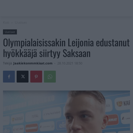
Koti
Uutiset
Uutiset
Olympialaisissakin Leijonia edustanut
hyökkääjä siirtyy Saksaan
Tekijä
Jaakiekonmmkisat.com
-
28.10.2021 18:50