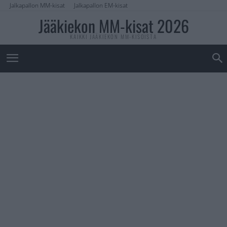
Jalkapallon MM-kisat
Jalkapallon EM-kisat
Jääkiekon MM-kisat 2026
KAIKKI JÄÄKIEKON MM-KISOISTA