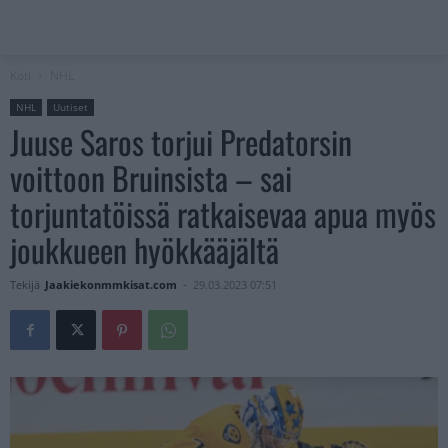
Koti
NHL
NHL
Uutiset
Juuse Saros torjui Predatorsin
voittoon Bruinsista – sai
torjuntatöissä ratkaisevaa apua myös
joukkueen hyökkääjältä
Tekijä
Jaakiekonmmkisat.com
-
29.03.2023 07:51