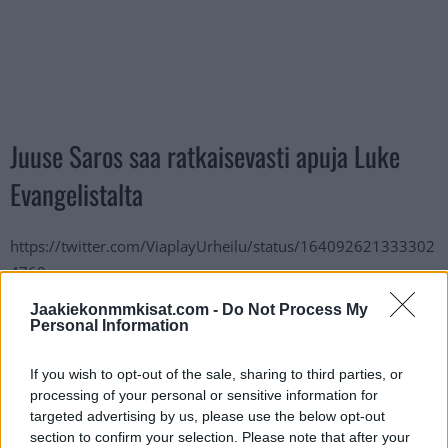
Juuse Saros saa ratkaisevasti apuja Luke
Evangelistalta
https://twitter.com/ViaplayUrheilu/status/164092621333302
4769
Jaakiekonmmkisat.com -
Do Not Process My
Jos twiitti ei näy laitteellasi voit katsoa sen suoraan
Twitteristä
.
Personal Information
Predators on tällä hetkellä lännessä kymmenes.
If you wish to opt-out of the sale, sharing to third parties, or
processing of your personal or sensitive information for
Pudotuspelirajaan on kolme pistettä, edellä olevat Calgary ja
targeted advertising by us, please use the below opt-out
Winnipeg ovat kuitenkin pelanneet kaksi ottelua Predatorsia
section to confirm your selection. Please note that after your