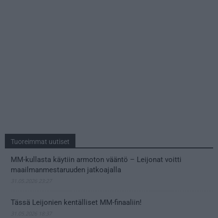
Tuoreimmat uutiset
MM-kullasta käytiin armoton vääntö – Leijonat voitti
maailmanmestaruuden jatkoajalla
31.05.2026 23:27
Tässä Leijonien kentälliset MM-finaaliin!
31.05.2026 18:37