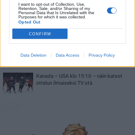
LIITTYVÄT ARTIKKELIT
LISÄÄ TEKIJÄLTÄ
I want to opt-out of Collection, Use,
Retention, Sale, and/or Sharing of my
Personal Data that Is Unrelated with the
Purposes for which it was collected.
Leijonat julkisti ketjut Sveitsi-peliin –
Opted Out
Aleksander Barkov tekee paluun
kaukaloon
CONFIRM
Venäläisveskari sekosi Suomen 2.
divisioonassa – sai samasta tilanteesta
Data Deletion
Data Access
Privacy Policy
50 jäähyminuuttia
Kanada – USA klo 15:10 – näin katsot
ottelun ilmaiseksi TV:stä