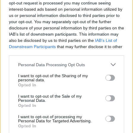
enemmän. Mikäli kuitenkin suomalaisvahtien Saroksen ja
opt-out request is processed you may continue seeing
Kevin Lankisen
kausi päättyy runkosarjaan, on heille
interest-based ads based on personal information utilized by
us or personal information disclosed to third parties prior to
varmasti kauden jälkeen kysyntää myös
Suomen joukkueessa
your opt-out. You may separately opt-out of the further
MM-kisoissa.
disclosure of your personal information by third parties on the
IAB’s list of downstream participants. This information may
also be disclosed by us to third parties on the
IAB’s List of
Downstream Participants
that may further disclose it to other
third parties.
Personal Data Processing Opt Outs
I want to opt-out of the Sharing of my
personal data.
Opted In
Edellinen artikkeli
Seuraava artikkeli
Älytön ratkaisu
IL: Patrik Laine avoimena MM-
I want to opt-out of the Sale of my
Personal Data.
pudotuspelisarjalle – kiekko
kisoista – ”Aina kisat
Opted In
seiskapelin jatkoerässä
kiinnostaa”
keskialueelta maaliin!
I want to opt-out of processing my
Personal Data for Targeted Advertising.
Opted In