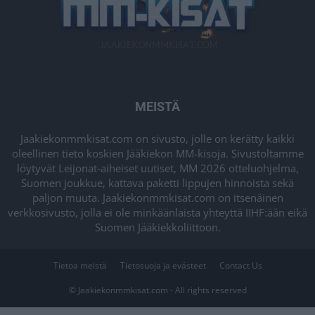
MEISTÄ
Jaakiekonmmkisat.com on sivusto, jolle on kerätty kaikki
oleellinen tieto koskien Jääkiekon MM-kisoja. Sivustoltamme
löytyvät Leijonat-aiheiset uutiset, MM 2026 otteluohjelma,
Suomen joukkue, kattava paketti lippujen hinnoista sekä
paljon muuta. Jaakiekonmmkisat.com on itsenäinen
verkkosivusto, jolla ei ole minkäänlaista yhteyttä IIHF:ään eikä
Suomen Jääkiekkoliittoon.
Tietoa meistä
Tietosuoja ja evästeet
Contact Us
© Jaakiekonmmkisat.com - All rights reserved