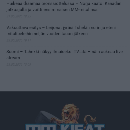
Huikeaa draamaa pronssiottelussa – Norja kaatoi Kanadan
jatkoajalla ja voitti ensimmäisen MM-mitalinsa
31.05.2026 18:25
Vakuuttava esitys – Leijonat jyräsi Tshekin nurin ja eteni
mitalipeleihin neljän vuoden tauon jälkeen
28.05.2026 19:11
Suomi – Tshekki näkyy ilmaiseksi TV:stä – näin aukeaa live
stream
28.05.2026 15:09