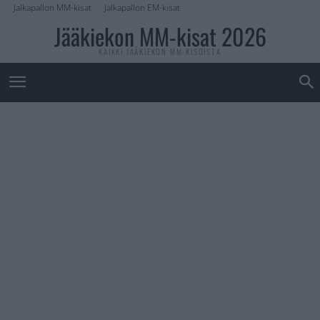
Jalkapallon MM-kisat
Jalkapallon EM-kisat
Jääkiekon MM-kisat 2026
KAIKKI JÄÄKIEKON MM-KISOISTA