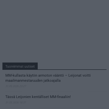
Tuoreimmat uutiset
MM-kullasta käytiin armoton vääntö – Leijonat voitti
maailmanmestaruuden jatkoajalla
31.05.2026 23:27
Tässä Leijonien kentälliset MM-finaaliin!
31.05.2026 18:37