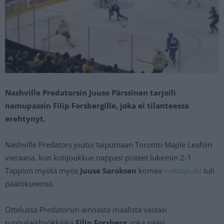
Nashville Predatorsin Juuso Pärssinen tarjoili
namupassin Filip Forsbergille, joka ei tilanteessa
erehtynyt.
Nashville Predators joutui taipumaan Toronto Maple Leafsin
vieraana, kun kotijoukkue nappasi pisteet lukemin 2-1.
Tappion myötä myös
Juuse Saroksen
komea
voittoputki
tuli
päätökseensä.
Ottelussa Predatorsin ainoasta maalista vastasi
ruotsalaishyökkääjä
Filip Forsberg
, joka pääsi