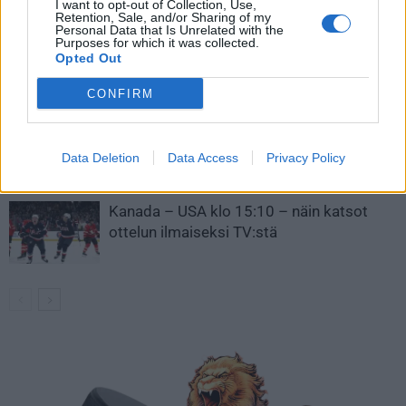
I want to opt-out of Collection, Use,
Retention, Sale, and/or Sharing of my
Personal Data that Is Unrelated with the
Leijonat julkisti ketjut Sveitsi-peliin –
Purposes for which it was collected.
Aleksander Barkov tekee paluun
Opted Out
kaukaloon
CONFIRM
Venäläisveskari sekosi Suomen 2.
divisioonassa – sai samasta tilanteesta
Data Deletion
Data Access
Privacy Policy
50 jäähyminuuttia
Kanada – USA klo 15:10 – näin katsot
ottelun ilmaiseksi TV:stä