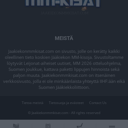
MEISTÄ
Jaakiekonmmkisat.com on sivusto, jolle on kerätty kaikki
oleellinen tieto koskien Jääkiekon MM-kisoja. Sivustoltamme
löytyvät Leijonat-aiheiset uutiset, MM 2026 otteluohjelma,
Suomen joukkue, kattava paketti lippujen hinnoista sekä
paljon muuta. Jaakiekonmmkisat.com on itsenäinen
verkkosivusto, jolla ei ole minkäänlaista yhteyttä IIHF:ään eikä
Suomen Jääkiekkoliittoon.
Tietoa meistä
Tietosuoja ja evästeet
Contact Us
© Jaakiekonmmkisat.com - All rights reserved