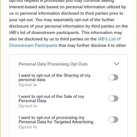
opt-out request is processed you may continue seeing
— InHale Sports (@InHaleSport)
January 12, 2023
interest-based ads based on personal information utilized by
us or personal information disclosed to third parties prior to
Jos twiitti ei näy laitteellasi voit katsoa sen suoraan
Twitteristä
.
your opt-out. You may separately opt-out of the further
disclosure of your personal information by third parties on the
IAB’s list of downstream participants. This information may
also be disclosed by us to third parties on the
IAB’s List of
Downstream Participants
that may further disclose it to other
third parties.
Personal Data Processing Opt Outs
I want to opt-out of the Sharing of my
personal data.
Opted In
Edellinen artikkeli
Seuraava artikkeli
Connor McDavid viimeisteli
Huikea maali MM-
I want to opt-out of the Sale of my
upean osuman – rikkoi 35
puolivälierässä! Slovakian 14-
Personal Data.
osuman rajan ennätyksellisen
vuotias superlupaus iski kiekon
Opted In
nopeasti
maaliin ilmaveivillä
I want to opt-out of processing my
Personal Data for Targeted Advertising.
Opted In
LIITTYVÄT ARTIKKELIT
LISÄÄ TEKIJÄLTÄ