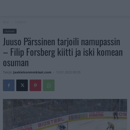
Koti
Uutiset
Uutiset
Juuso Pärssinen tarjoili namupassin
– Filip Forsberg kiitti ja iski komean
osuman
Tekijä
Jaakiekonmmkisat.com
-
12.01.2023 08:39