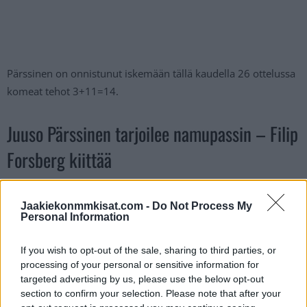
Pärssinen on onnistunut iskemään tällä kaudella 26 ottelussa
komeat tehot 3+11=14.
Juuso Pärssinen tarjoilee namupassin – Filip
Forsberg kiittää
FILIP FORSBERG TAKES PARSSINEN'S
Jaakiekonmmkisat.com -
Do Not Process My
FEED AND TOE DRAGS AROUND
Personal Information
MURRAY FOR A GORGEOUS TALLY,
If you wish to opt-out of the sale, sharing to third parties, or
TYING IT UP AT 1!
#SMASHVILLE
processing of your personal or sensitive information for
PIC.TWITTER.COM/YJFJNYVRP0
targeted advertising by us, please use the below opt-out
section to confirm your selection. Please note that after your