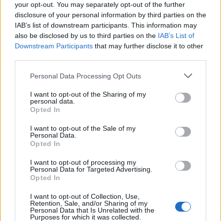
your opt-out. You may separately opt-out of the further
disclosure of your personal information by third parties on the
IAB’s list of downstream participants. This information may
also be disclosed by us to third parties on the
IAB’s List of
Downstream Participants
that may further disclose it to other
third parties.
Personal Data Processing Opt Outs
Edellinen artikkeli
Seuraava artikkeli
I want to opt-out of the Sharing of my
personal data.
Siirto varmistui! Markus
Suitsutus jatkuu – Jesperi
Opted In
Granlund siirtyy NHL:stä
Kotkaniemi vireessä Montrealin
KHL:ään
harjoitusleirillä
I want to opt-out of the Sale of my
Personal Data.
Opted In
LIITTYVÄT ARTIKKELIT
LISÄÄ TEKIJÄLTÄ
I want to opt-out of processing my
Personal Data for Targeted Advertising.
Opted In
Leijonat julkisti ketjut Sveitsi-peliin –
I want to opt-out of Collection, Use,
Aleksander Barkov tekee paluun
Retention, Sale, and/or Sharing of my
kaukaloon
Personal Data that Is Unrelated with the
Purposes for which it was collected.