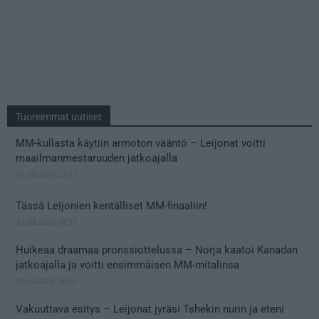
Tuoreimmat uutiset
MM-kullasta käytiin armoton vääntö – Leijonat voitti
maailmanmestaruuden jatkoajalla
31.05.2026 23:27
Tässä Leijonien kentälliset MM-finaaliin!
31.05.2026 18:37
Huikeaa draamaa pronssiottelussa – Norja kaatoi Kanadan
jatkoajalla ja voitti ensimmäisen MM-mitalinsa
31.05.2026 18:25
Vakuuttava esitys – Leijonat jyräsi Tshekin nurin ja eteni