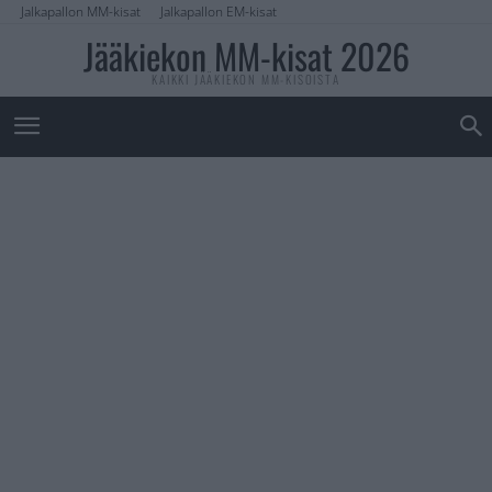
Jalkapallon MM-kisat
Jalkapallon EM-kisat
Jääkiekon MM-kisat 2026
KAIKKI JÄÄKIEKON MM-KISOISTA