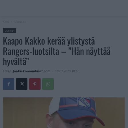
Koti
Uutiset
Uutiset
Kaapo Kakko kerää ylistystä
Rangers-luotsilta – ”Hän näyttää
hyvältä”
Tekijä
Jääkiekonmmkisat.com
-
18.07.2020 10:16