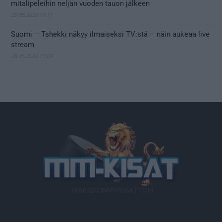
mitalipeleihin neljän vuoden tauon jälkeen
28.05.2026 19:11
Suomi – Tshekki näkyy ilmaiseksi TV:stä – näin aukeaa live
stream
28.05.2026 15:09