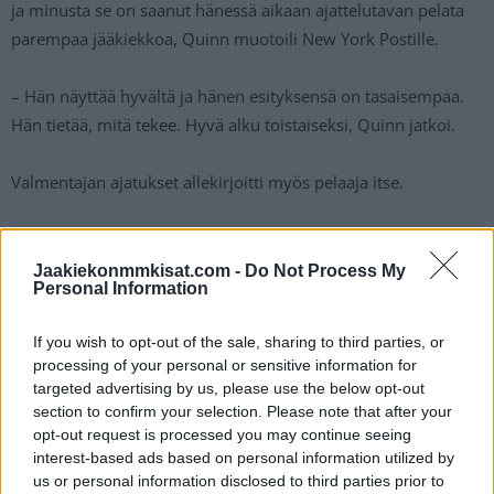
ja minusta se on saanut hänessä aikaan ajattelutavan pelata
parempaa jääkiekkoa, Quinn muotoili New York Postille.
– Hän näyttää hyvältä ja hänen esityksensä on tasaisempaa.
Hän tietää, mitä tekee. Hyvä alku toistaiseksi, Quinn jatkoi.
Valmentajan ajatukset allekirjoitti myös pelaaja itse.
– Minulla on nyt täysin uusi tilaisuus. Tunnen oloni
yksinkertaisesti paremmaksi. Olin tauon aikana jäällä
Jaakiekonmmkisat.com -
Do Not Process My
Personal Information
Suomessa joka viikko ainakin 2-3 kertaa ja meillä oli
erinomainen ryhmä koossa. Minulla on tunne, että olen nyt
If you wish to opt-out of the sale, sharing to third parties, or
jäällä nopeampi ja voimakkaampi, Kakko totesi.
processing of your personal or sensitive information for
targeted advertising by us, please use the below opt-out
New York Rangers pelaa
ensimmäisessä
section to confirm your selection. Please note that after your
opt-out request is processed you may continue seeing
pudotuspelivaiheessa
, eli niin sanotulla karsintakierroksella
interest-based ads based on personal information utilized by
Carolina Hurricanesia vastaan.
us or personal information disclosed to third parties prior to