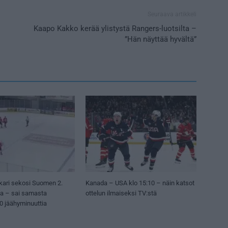
Seuraava artikkeli
Kaapo Kakko kerää ylistystä Rangers-luotsilta –
”Hän näyttää hyvältä”
kari sekosi Suomen 2.
Kanada – USA klo 15:10 – näin katsot
sa – sai samasta
ottelun ilmaiseksi TV:stä
50 jäähyminuuttia