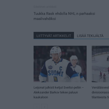
Edellinen artikkeli
Tuukka Rask ehdolla NHL:n parhaaksi
maalivahdiksi
LIITTYVÄT ARTIKKELIT
LISÄÄ TEKIJÄLTÄ
Leijonat julkisti ketjut Sveitsi-peliin –
Venäläisves
Aleksander Barkov tekee paluun
divisioonas
kaukaloon
tilanteesta 