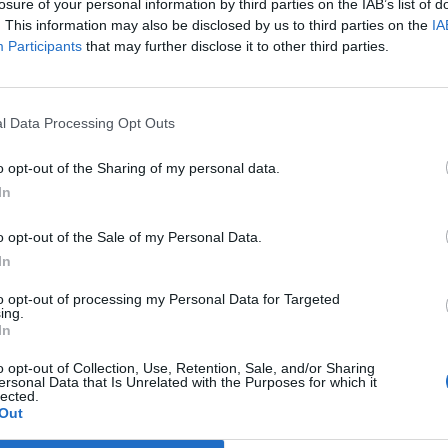
losure of your personal information by third parties on the IAB’s list of
. This information may also be disclosed by us to third parties on the
IA
Participants
that may further disclose it to other third parties.
n organisaatiossa pelannut Markus Granlund
l Data Processing Opt Outs
na, kun Salavat Ufa ilmoitti tehneensä Markus
. Suomalaishyökkääjä ei ole viime kausina löytänyt
o opt-out of the Sharing of my personal data.
tekemättä niin Calgary Flamesissa, Vancouver Canucksissa
In
o opt-out of the Sale of my Personal Data.
 edessä on maisemanvaihto. Uusi seura on KHL:n
In
äävalmentaja toimii ensi kaudella
Tomi Lämsä
.
to opt-out of processing my Personal Data for Targeted
ing.
In
Mainos:
o opt-out of Collection, Use, Retention, Sale, and/or Sharing
ersonal Data that Is Unrelated with the Purposes for which it
lected.
Out