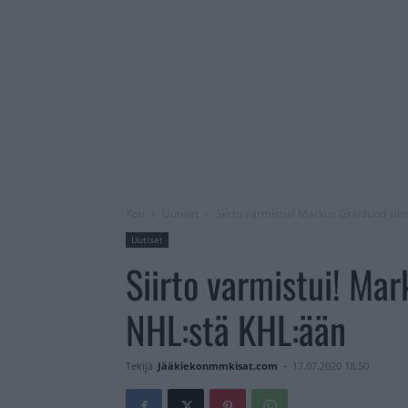
Koti
Uutiset
Siirto varmistui! Markus Granlund sii
Uutiset
Siirto varmistui! Mar
NHL:stä KHL:ään
Tekijä
Jääkiekonmmkisat.com
-
17.07.2020 18:50