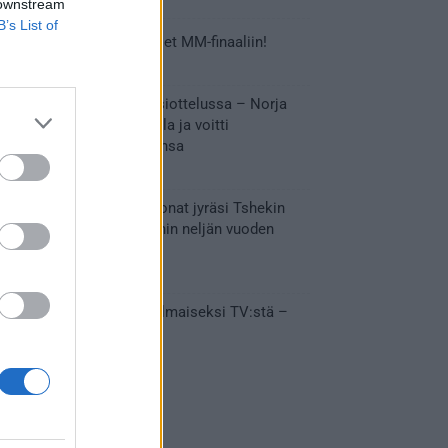
 downstream
B’s List of
Tässä Leijonien kentälliset MM-finaaliin!
31.05.2026 18:37
Huikeaa draamaa pronssiottelussa – Norja
kaatoi Kanadan jatkoajalla ja voitti
ensimmäisen MM-mitalinsa
31.05.2026 18:25
Vakuuttava esitys – Leijonat jyräsi Tshekin
nurin ja eteni mitalipeleihin neljän vuoden
tauon jälkeen
28.05.2026 19:11
Suomi – Tshekki näkyy ilmaiseksi TV:stä –
näin aukeaa live stream
28.05.2026 15:09