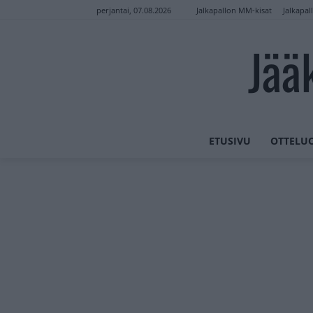
Jalkapallon MM-kisat
Jalkapal
perjantai, 07.08.2026
Jää
ETUSIVU
OTTELU