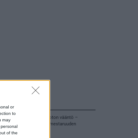
Tuoreimmat uutiset
sonal or
ection to
MM-kullasta käytiin armoton vääntö –
ou may
Leijonat voitti maailmanmestaruuden
 personal
jatkoajalla
out of the
31.05.2026 23:27