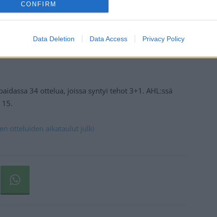
CONFIRM
Data Deletion
Data Access
Privacy Policy
idassa 34 ottelua, joissa syntyi tehot 3+1. AHL:ssä
ä 15.
 otteluiden aikataulut julki