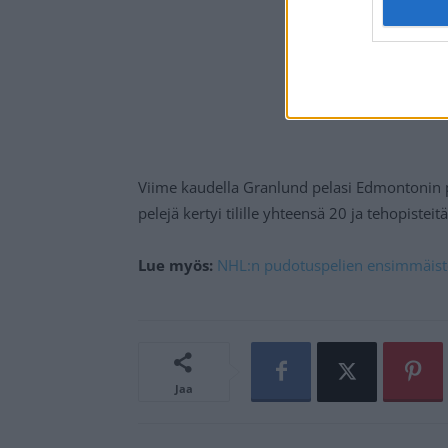
Viime kaudella Granlund pelasi Edmontonin pa
pelejä kertyi tilille yhteensä 20 ja tehopisteit
Lue myös:
NHL:n pudotuspelien ensimmäisten
Jaa