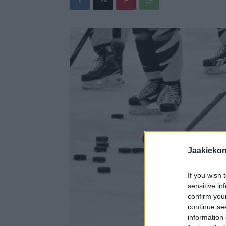
Jaakieko
If you wish 
sensitive in
confirm you
continue se
information 