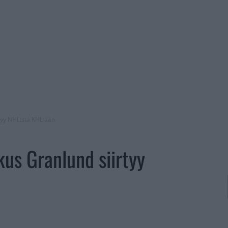
rtyy NHL:stä KHL:ään
kus Granlund siirtyy