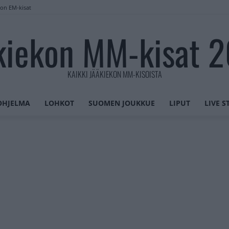
lon EM-kisat
kiekon MM-kisat 
KAIKKI JÄÄKIEKON MM-KISOISTA
OHJELMA
LOHKOT
SUOMEN JOUKKUE
LIPUT
LIVE 