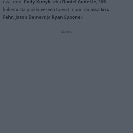
ovat mm.
Cody Kunyk
sekä
Daniel Audette
, NHL-
kokemusta joukkueeseen tuovat muun muassa
Eric
Fehr
,
Jason Demers
ja
Ryan Spooner
.
Mainos: