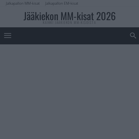
Jalkapallon MM-kisat
Jalkapallon EM-kisat
Jääkiekon MM-kisat 2026
KAIKKI JÄÄKIEKON MM-KISOISTA