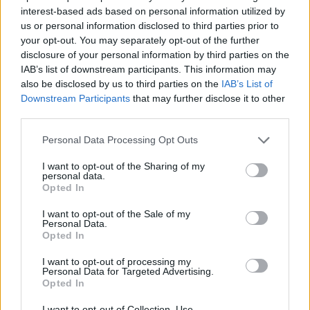
interest-based ads based on personal information utilized by
aamupelissä. Ottelu alkaa Suomen aikaa jo kello 10:00.
us or personal information disclosed to third parties prior to
Tsekkaa täältä,
kuinka näet Leijonien ottelut ilmaiseksi
EHT-
your opt-out. You may separately opt-out of the further
turnauksissa. Leijonien lisäksi Kanada kohtaa turnauksessa
disclosure of your personal information by third parties on the
isäntämaa Venäjän sekä Ruotsin.
IAB’s list of downstream participants. This information may
also be disclosed by us to third parties on the
IAB’s List of
Downstream Participants
that may further disclose it to other
Katso alta Leijonien GM
Jere Lehtisen
mietteet siitä, millaisen
third parties.
lisämausteen Kanadan osallistuminen EHT:lle tuo.
Personal Data Processing Opt Outs
I want to opt-out of the Sharing of my
personal data.
Opted In
I want to opt-out of the Sale of my
Personal Data.
Opted In
I want to opt-out of processing my
Personal Data for Targeted Advertising.
Opted In
I want to opt-out of Collection, Use,