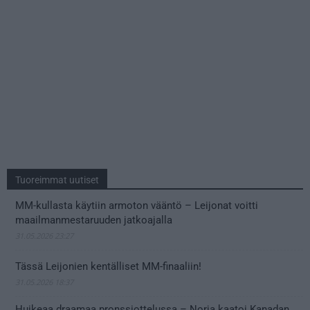
Tuoreimmat uutiset
MM-kullasta käytiin armoton vääntö – Leijonat voitti
maailmanmestaruuden jatkoajalla
31.05.2026 23:27
Tässä Leijonien kentälliset MM-finaaliin!
31.05.2026 18:37
Huikeaa draamaa pronssiottelussa – Norja kaatoi Kanadan