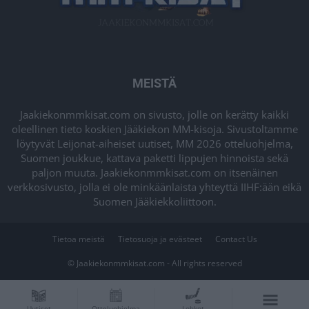
MEISTÄ
Jaakiekonmmkisat.com on sivusto, jolle on kerätty kaikki
oleellinen tieto koskien Jääkiekon MM-kisoja. Sivustoltamme
löytyvät Leijonat-aiheiset uutiset, MM 2026 otteluohjelma,
Suomen joukkue, kattava paketti lippujen hinnoista sekä
paljon muuta. Jaakiekonmmkisat.com on itsenäinen
verkkosivusto, jolla ei ole minkäänlaista yhteyttä IIHF:ään eikä
Suomen Jääkiekkoliittoon.
Tietoa meistä
Tietosuoja ja evästeet
Contact Us
© Jaakiekonmmkisat.com - All rights reserved
Uutiset
Otteluohjelma
Lohkot