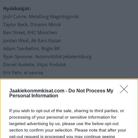
Hyökkääjät:
Josh Currie, Metallurg Magnitogorsk
Taylor Beck, Dinamo Minsk
Ben Street, EHC München
Jordan Weal, Ak Bars Kazan
Adam Tambellini, Rögle BK
Ryan Spooner, Avtomobilist Jekaterinburg
Daniel Audette, Vitjaz Podolsk
Eric Fehr, ei seuraa
Corban Knight, Avangard Omsk
Eric O’Dell, Dinamo Moskova
Jaakiekonmmkisat.com -
Do Not Process My
Personal Information
Tyler Graovac, Dinamo Minsk
Landon Ferraro, Kölner Haie
If you wish to opt-out of the sale, sharing to third parties, or
Philippe Maillet, Metallurg Magnitogorsk
processing of your personal or sensitive information for
Cody Kunyk, Barys Nur-Sultan
targeted advertising by us, please use the below opt-out
section to confirm your selection. Please note that after your
Kanada pelaa turnauksessa Leijonia vastaan lauantaina
opt-out request is processed you may continue seeing