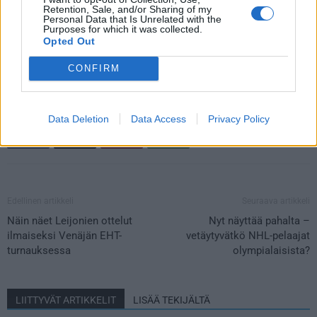
Retention, Sale, and/or Sharing of my
Personal Data that Is Unrelated with the
Purposes for which it was collected.
Jos video ei näy laitteellasi voit katsoa sen suoraan
Opted Out
Youtubesta
.
CONFIRM
Data Deletion
Data Access
Privacy Policy
Edellinen artikkeli
Seuraava artikkeli
Näin näet Leijonien ottelut
Nyt näyttää pahalta –
ilmaiseksi Venäjän EHT-
vetäytyvätkö NHL-pelaajat
turnauksessa
olympialaisista?
LIITTYVÄT ARTIKKELIT
LISÄÄ TEKIJÄLTÄ