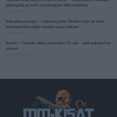
jatkoajalla ja voitti ensimmäisen MM-mitalinsa
31.05.2026 18:25
Vakuuttava esitys – Leijonat jyräsi Tshekin nurin ja eteni
mitalipeleihin neljän vuoden tauon jälkeen
28.05.2026 19:11
Suomi – Tshekki näkyy ilmaiseksi TV:stä – näin aukeaa live
stream
28.05.2026 15:09