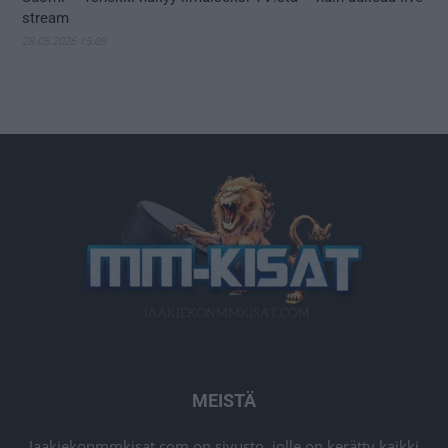
stream
28.05.2026 15:09
MEISTÄ
Jaakiekonmmkisat.com on sivusto, jolle on kerätty kaikki