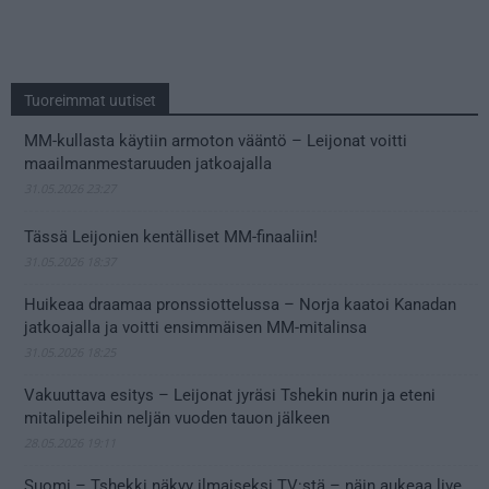
Tuoreimmat uutiset
MM-kullasta käytiin armoton vääntö – Leijonat voitti
maailmanmestaruuden jatkoajalla
31.05.2026 23:27
Tässä Leijonien kentälliset MM-finaaliin!
31.05.2026 18:37
Huikeaa draamaa pronssiottelussa – Norja kaatoi Kanadan
jatkoajalla ja voitti ensimmäisen MM-mitalinsa
31.05.2026 18:25
Vakuuttava esitys – Leijonat jyräsi Tshekin nurin ja eteni
mitalipeleihin neljän vuoden tauon jälkeen
28.05.2026 19:11
Suomi – Tshekki näkyy ilmaiseksi TV:stä – näin aukeaa live