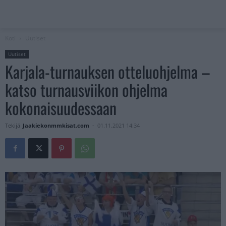
Koti
Uutiset
Uutiset
Karjala-turnauksen otteluohjelma –
katso turnausviikon ohjelma
kokonaisuudessaan
Tekijä
Jaakiekonmmkisat.com
-
01.11.2021 14:34