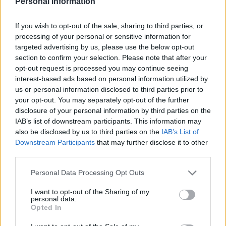
Personal Information
14.00 Ruotsi – Venäjä
14.00 Naisten maaottelu Suomi – Kanada Turun Gatorade
If you wish to opt-out of the sale, sharing to third parties, or
Centerissä, liput myy Lippu.fi
processing of your personal or sensitive information for
18.00 Suomi – Tshekki
targeted advertising by us, please use the below opt-out
section to confirm your selection. Please note that after your
opt-out request is processed you may continue seeing
Sunnuntai 14.11.2021
interest-based ads based on personal information utilized by
13.30 Tshekki – Venäjä
us or personal information disclosed to third parties prior to
14.00 Naisten maaottelu Suomi – Kanada Turun Gatorade
your opt-out. You may separately opt-out of the further
disclosure of your personal information by third parties on the
Centerissä, liput myy Lippu.fi
IAB’s list of downstream participants. This information may
17.30 Suomi – Ruotsi
also be disclosed by us to third parties on the
IAB’s List of
Downstream Participants
that may further disclose it to other
Suomen ottelut on ilmaiseksi katsottavissa televisiosta TV5 -
third parties.
kanavalta. Kaikki EHT-ottelut on katsottavissa myös netissä
Personal Data Processing Opt Outs
Discovery+
-palvelun kautta.
I want to opt-out of the Sharing of my
personal data.
Opted In