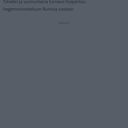
Tshekki ja sunnuntaina turnaus huipentuu
hegemoniaotteluun Ruotsia vastaan.
Mainos: