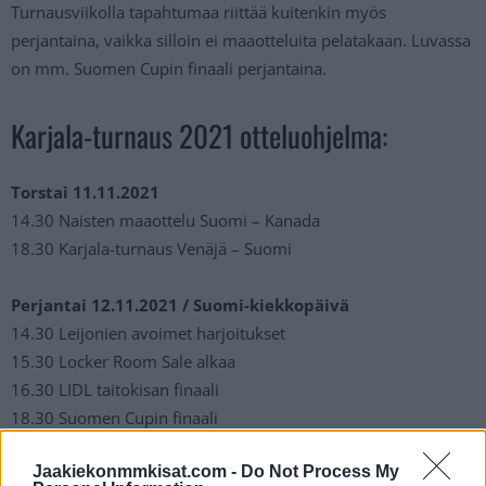
Turnausviikolla tapahtumaa riittää kuitenkin myös
perjantaina, vaikka silloin ei maaotteluita pelatakaan. Luvassa
on mm. Suomen Cupin finaali perjantaina.
Karjala-turnaus 2021 otteluohjelma:
Torstai 11.11.2021
14.30 Naisten maaottelu Suomi – Kanada
18.30 Karjala-turnaus Venäjä – Suomi
Perjantai 12.11.2021 / Suomi-kiekkopäivä
14.30 Leijonien avoimet harjoitukset
15.30 Locker Room Sale alkaa
16.30 LIDL taitokisan finaali
18.30 Suomen Cupin finaali
Jaakiekonmmkisat.com -
Do Not Process My
Lauantai 13.11.2021