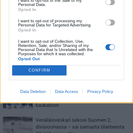
I want to opt-out of the Sale of my
Personal Data.
Opted In
I want to opt-out of processing my
Personal Data for Targeted Advertising.
Opted In
Edellinen artikkeli
Seuraava artikkeli
I want to opt-out of Collection, Use,
Leijonien joukkue Karjala-
Joakim Kemell teki historiaa –
Retention, Sale, and/or Sharing of my
turnaukseen nimetty
Liigan nuorin kuukauden
Personal Data that Is Unrelated with the
Purposes for which it was collected.
pelaaja!
Opted Out
CONFIRM
LIITTYVÄT ARTIKKELIT
LISÄÄ TEKIJÄLTÄ
Leijonat julkisti ketjut Sveitsi-peliin –
Data Deletion
Data Access
Privacy Policy
Aleksander Barkov tekee paluun
kaukaloon
Venäläisveskari sekosi Suomen 2.
divisioonassa – sai samasta tilanteesta