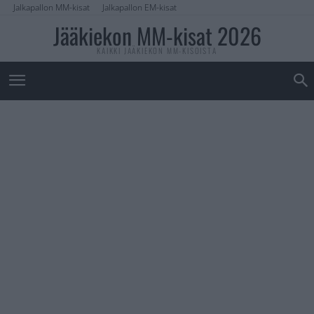
Jalkapallon MM-kisat
Jalkapallon EM-kisat
Jääkiekon MM-kisat 2026
KAIKKI JÄÄKIEKON MM-KISOISTA