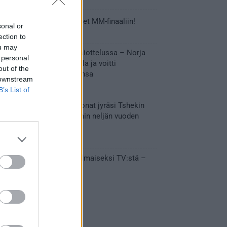
Tässä Leijonien kentälliset MM-finaaliin!
sonal or
31.05.2026 18:37
ection to
ou may
Huikeaa draamaa pronssiottelussa – Norja
 personal
kaatoi Kanadan jatkoajalla ja voitti
out of the
ensimmäisen MM-mitalinsa
 downstream
31.05.2026 18:25
B’s List of
Vakuuttava esitys – Leijonat jyräsi Tshekin
nurin ja eteni mitalipeleihin neljän vuoden
tauon jälkeen
28.05.2026 19:11
Suomi – Tshekki näkyy ilmaiseksi TV:stä –
näin aukeaa live stream
28.05.2026 15:09