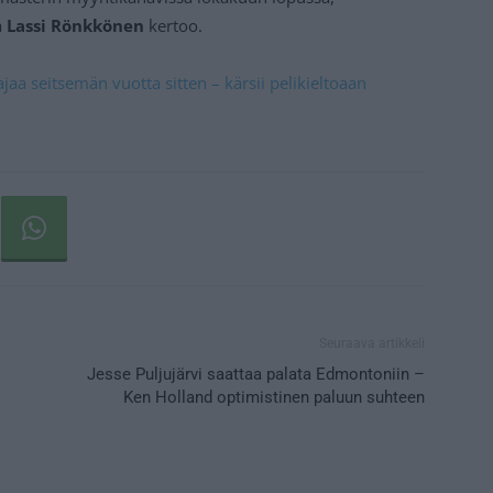
a
Lassi Rönkkönen
kertoo.
ajaa seitsemän vuotta sitten – kärsii pelikieltoaan
Seuraava artikkeli
Jesse Puljujärvi saattaa palata Edmontoniin –
Ken Holland optimistinen paluun suhteen