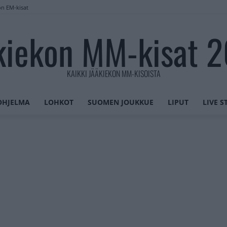
on EM-kisat
kiekon MM-kisat 
KAIKKI JÄÄKIEKON MM-KISOISTA
OHJELMA
LOHKOT
SUOMEN JOUKKUE
LIPUT
LIVE 