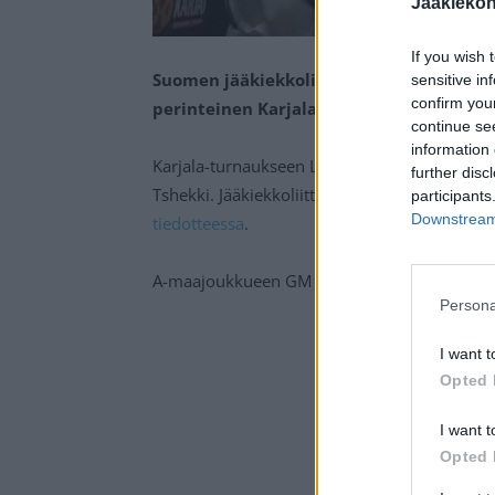
Jaakieko
If you wish 
Suomen jääkiekkoliitto on saanut Suome
sensitive in
confirm you
perinteinen Karjala-turnaus voidaan järje
continue se
information 
Karjala-turnaukseen Leijonia vastaan tasoaa
further disc
Tshekki. Jääkiekkoliitto tiedotti turnauksen j
participants
Downstream 
tiedotteessa
.
A-maajoukkueen GM
Jere Lehtinen
oli luon
Persona
I want t
Opted 
I want t
Opted 