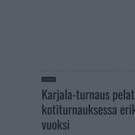
Koti
Uutiset
Karjala-turnaus pelataan 5.-8.11. – ko
Uutiset
Karjala-turnaus pelat
kotiturnauksessa erik
vuoksi