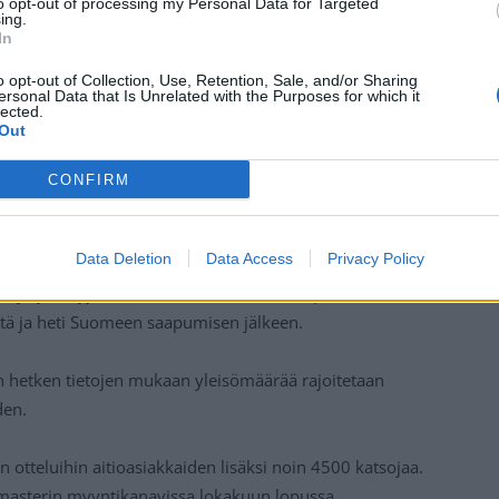
to opt-out of processing my Personal Data for Targeted
ing.
In
o opt-out of Collection, Use, Retention, Sale, and/or Sharing
ersonal Data that Is Unrelated with the Purposes for which it
lected.
Out
see pitkästä aikaa pelaamaan. Karjala-turnaus on yksi
CONFIRM
ista ja nyt sen merkitys korostuu entisestään:
sa Ruotsin EHT-turnauksessa.
Data Deletion
Data Access
Privacy Policy
sjärjestelyjä. Joukkueet ovat tiukassa kuplassa.
tä ja heti Suomeen saapumisen jälkeen.
ämän hetken tietojen mukaan yleisömäärää rajoitetaan
den.
tteluihin aitioasiakkaiden lisäksi noin 4500 katsojaa.
masterin myyntikanavissa lokakuun lopussa,