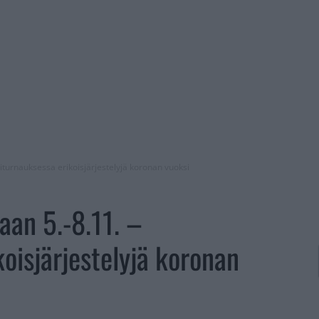
titurnauksessa erikoisjärjestelyjä koronan vuoksi
aan 5.-8.11. –
oisjärjestelyjä koronan