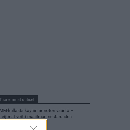
Tuoreimmat uutiset
MM-kullasta käytiin armoton vääntö –
Leijonat voitti maailmanmestaruuden
jatkoajalla
31.05.2026 23:27