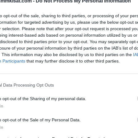
nmmkisat.com -
Do Not Process My Personal Information
to opt-out of the sale, sharing to third parties, or processing of your per
n viranomaisilta poikkeusluva, jonka myötä
formation for targeted advertising by us, please use the below opt-out s
r selection. Please note that after your opt-out request is processed y
stää 5.-8.11. Hartwall Arenalla.
eing interest-based ads based on personal information utilized by us or
disclosed to third parties prior to your opt-out. You may separately opt-
n mittaamaan saapuu tuttuun tapaan Ruotsi, Venäjä sekä
losure of your personal information by third parties on the IAB’s list of
ärjestämisestä perjantaiaamuna Leijonien kotisivuilla
. This information may also be disclosed by us to third parties on the
IA
Participants
that may further disclose it to other third parties.
nollisesti innoissaan siitä, että turnaus voidaan järjestää.
l Data Processing Opt Outs
Mainos:
o opt-out of the Sharing of my personal data.
In
o opt-out of the Sale of my Personal Data.
In