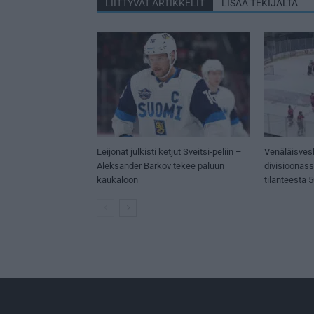
LIITTYVÄT ARTIKKELIT
LISÄÄ TEKIJÄLTÄ
Leijonat julkisti ketjut Sveitsi-peliin –
Venäläisves
Aleksander Barkov tekee paluun
divisioonas
kaukaloon
tilanteesta 