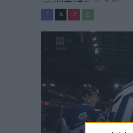
Tekijä
Jaakiekonmmkisat.com
-
02.10.2020 09:19