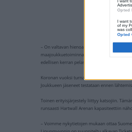
I want 
Advertis
Opted 
I want t
of my P
was col
Opted 
– On valtavan hienoa, että A-maajoukkue pää
maajoukkuetoiminnan vuotuisista merkkipaalu
edellisen kerran pelasimme viime helmikuus
Koronan vuoksi turnauksessa on luvassa erityi
Joukkueen jäseneet testataan ennen lähtemis
Toinen erityisjärjestely liittyy katsojiin. T
runsaasti Hartwall Arenan kapasiteettiin näh
– Voimme nykytietojen mukaan ottaa Suomen o
Lipunmyynnin on suunniteltu alkavan Ticket