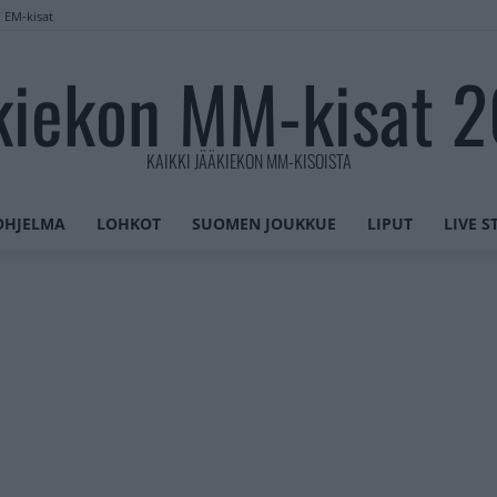
n EM-kisat
kiekon MM-kisat 
KAIKKI JÄÄKIEKON MM-KISOISTA
OHJELMA
LOHKOT
SUOMEN JOUKKUE
LIPUT
LIVE 