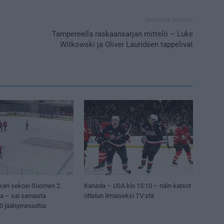
Seuraava artikkeli
Tampereella raskaansarjan mittelö – Luke
Witkowski ja Oliver Lauridsen tappelivat
kari sekosi Suomen 2.
Kanada – USA klo 15:10 – näin katsot
sa – sai samasta
ottelun ilmaiseksi TV:stä
50 jäähyminuuttia