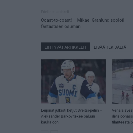
Edellinen artikkeli
Coast-to-coast! – Mikael Granlund sooloili
fantastisen osuman
LIITTYVÄT ARTIKKELIT
LISÄÄ TEKIJÄLTÄ
Leijonat julkisti ketjut Sveitsi-peliin –
Venäläisves
Aleksander Barkov tekee paluun
divisioonas
kaukaloon
tilanteesta 