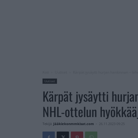
Koti
Uutiset
Kärpät jysäytti hurjan hankinnan – l
Uutiset
Kärpät jysäytti hurj
NHL-ottelun hyökkää
Tekijä
Jääkiekonmmkisat.com
-
26.11.2023 09:25