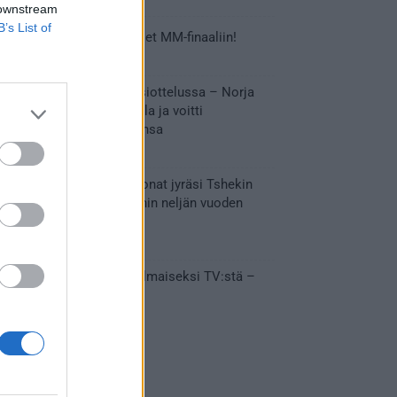
 downstream
B’s List of
Tässä Leijonien kentälliset MM-finaaliin!
31.05.2026 18:37
Huikeaa draamaa pronssiottelussa – Norja
kaatoi Kanadan jatkoajalla ja voitti
ensimmäisen MM-mitalinsa
31.05.2026 18:25
Vakuuttava esitys – Leijonat jyräsi Tshekin
nurin ja eteni mitalipeleihin neljän vuoden
tauon jälkeen
28.05.2026 19:11
Suomi – Tshekki näkyy ilmaiseksi TV:stä –
näin aukeaa live stream
28.05.2026 15:09