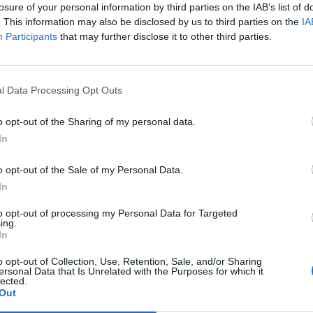
losure of your personal information by third parties on the IAB’s list of
. This information may also be disclosed by us to third parties on the
IA
Participants
that may further disclose it to other third parties.
imekkäästä vahvistuksesta, kun se julkisti Nick
l Data Processing Opt Outs
ksen.
o opt-out of the Sharing of my personal data.
 kun vielä viime kaudella 74 ottelua NHL:ssä pelannut
In
kääjä on pelannut NHL:ssä lähes 500 ottelua, joten
yökkääjä on tehnyt myös NHL:ssä siedettävät 181
o opt-out of the Sale of my Personal Data.
sta, jota Kärppiin saapuu.
In
to opt-out of processing my Personal Data for Targeted
 välittömästi kiinnostuksemme. Pelaaja parhaassa iässä
ing.
In
in harvinaista Euroopassa. Isokokoiseksi pelaajaksi hän
tä ja rosoisuutta – tämän ansiosta nuori joukkueemme
o opt-out of Collection, Use, Retention, Sale, and/or Sharing
ersonal Data that Is Unrelated with the Purposes for which it
ieläkin rohkeammin ja vapautuneemmin, kommentoi
lected.
Out
iedotteessa
.