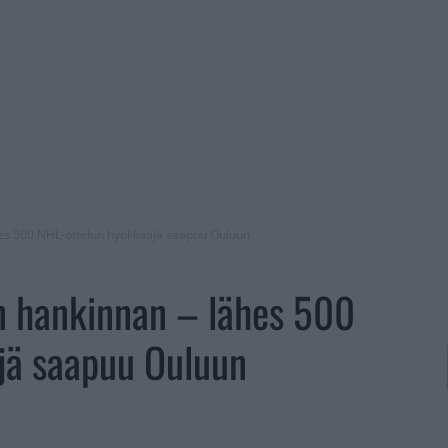
ähes 500 NHL-ottelun hyökkääjä saapuu Ouluun
an hankinnan – lähes 500
jä saapuu Ouluun