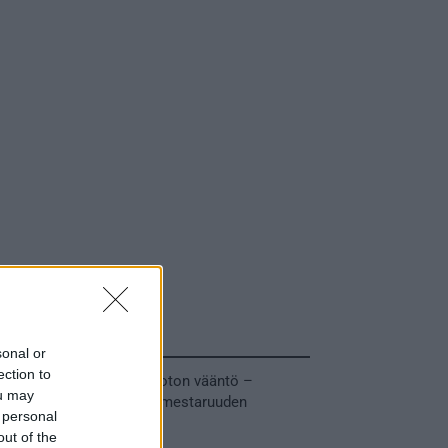
Tuoreimmat uutiset
sonal or
ection to
MM-kullasta käytiin armoton vääntö –
ou may
Leijonat voitti maailmanmestaruuden
 personal
jatkoajalla
out of the
31.05.2026 23:27