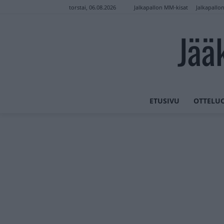
Jalkapallon MM-kisat
Jalkapallo
torstai, 06.08.2026
Jää
ETUSIVU
OTTELU