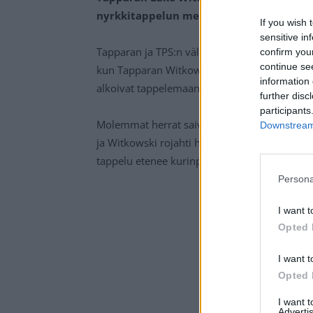
nyrkkitappelun merkeissä.
If you wish 
sensitive in
Tapparan ja TPS:n välisen Liiga-kamppailun to
confirm you
continue se
kun Tapparan Witkowski ja TPS:n Lauridsen he
information 
alkoivat tappelemaan.
further disc
participants
Molemmat herrat saivat muutamia iskuja peril
Downstream 
ja Witkowski rojahti hänen mukanaan jään pint
tappelu etenee kurinpitodelegaation käsittel
Persona
I want t
Opted 
I want t
Opted 
I want 
Advertis