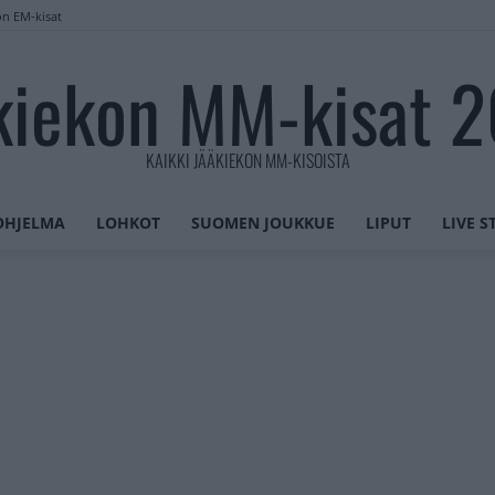
on EM-kisat
kiekon MM-kisat 
KAIKKI JÄÄKIEKON MM-KISOISTA
OHJELMA
LOHKOT
SUOMEN JOUKKUE
LIPUT
LIVE 