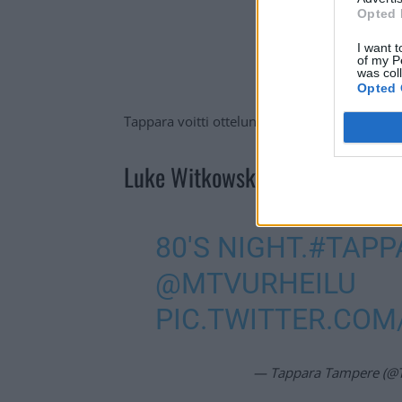
Opted 
I want t
of my P
was col
Opted 
Tappara voitti ottelun rankkarikisan jälkeen 
Luke Witkowski vastaan Oliver L
80'S NIGHT.
#TAPP
@MTVURHEILU
PIC.TWITTER.CO
— Tappara Tampere (@Ta