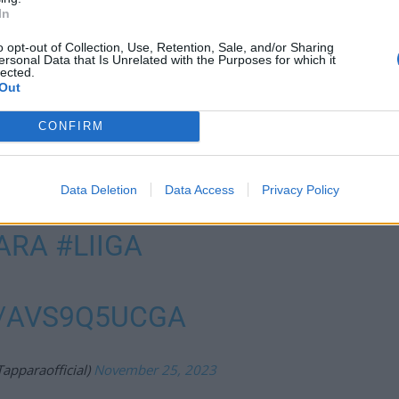
In
o opt-out of Collection, Use, Retention, Sale, and/or Sharing
ersonal Data that Is Unrelated with the Purposes for which it
lected.
Out
maalein 3-2.
CONFIRM
auridsen:
Data Deletion
Data Access
Privacy Policy
ARA
#LIIGA
M/AVS9Q5UCGA
pparaofficial)
November 25, 2023