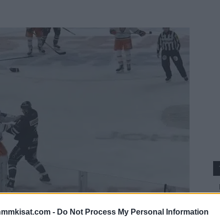
nmmkisat.com -
Do Not Process My Personal Information
Lauridsen ottivat toisistaan mittaa vanhan liiton