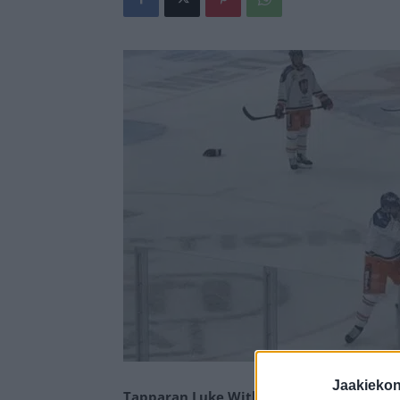
Jaakieko
Tapparan Luke Witkowski ja TPS:n Oliver 