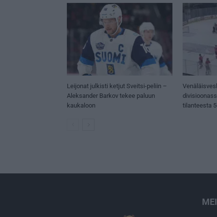
Leijonat julkisti ketjut Sveitsi-peliin –
Venäläisves
Aleksander Barkov tekee paluun
divisioonas
kaukaloon
tilanteesta 
ME