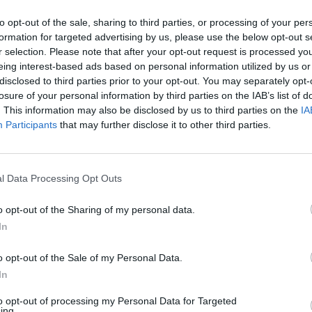
to opt-out of the sale, sharing to third parties, or processing of your per
formation for targeted advertising by us, please use the below opt-out s
isessa erässä nähtiin todellinen raskaansarjan ottelu,
r selection. Please note that after your opt-out request is processed y
eing interest-based ads based on personal information utilized by us or
ittivät heti aloituksen jälkeen hanskat jäähän ja
disclosed to third parties prior to your opt-out. You may separately opt-
losure of your personal information by third parties on the IAB’s list of
. This information may also be disclosed by us to third parties on the
IA
le ja mylly päättyi lopulta siihen, kun Lauridsen kaatui
Participants
that may further disclose it to other third parties.
aan. Liiga tiedotti ottelun jälkeen, että ei-spontaani
yyn.
l Data Processing Opt Outs
Mainos:
o opt-out of the Sharing of my personal data.
In
o opt-out of the Sale of my Personal Data.
In
to opt-out of processing my Personal Data for Targeted
ing.