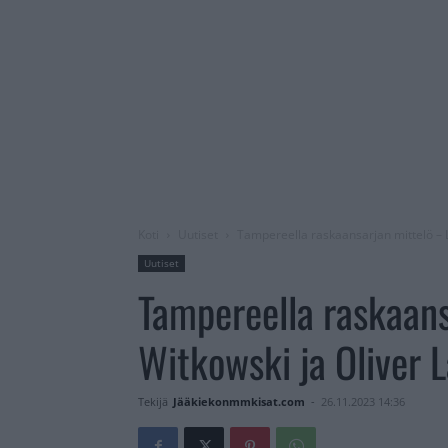
Koti
Uutiset
Tampereella raskaansarjan mittelö – L
Uutiset
Tampereella raskaans
Witkowski ja Oliver L
Tekijä
Jääkiekonmmkisat.com
-
26.11.2023 14:36