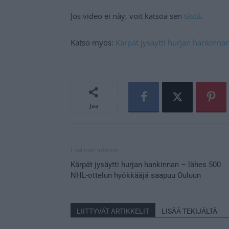
Jos video ei näy, voit katsoa sen
tästä
.
Katso myös:
Kärpät jysäytti hurjan hankinn
Jaa
Edellinen artikkeli
Kärpät jysäytti hurjan hankinnan – lähes 500
NHL-ottelun hyökkääjä saapuu Ouluun
LIITTYVÄT ARTIKKELIT
LISÄÄ TEKIJÄLTÄ