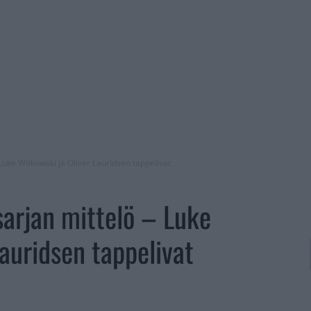
uke Witkowski ja Oliver Lauridsen tappelivat
arjan mittelö – Luke
auridsen tappelivat