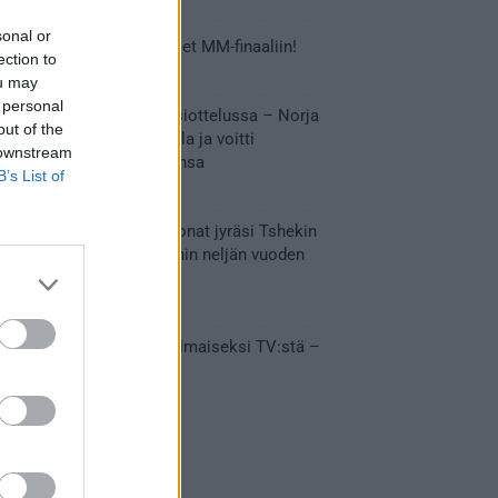
sonal or
Tässä Leijonien kentälliset MM-finaaliin!
ection to
31.05.2026 18:37
ou may
 personal
Huikeaa draamaa pronssiottelussa – Norja
out of the
kaatoi Kanadan jatkoajalla ja voitti
 downstream
ensimmäisen MM-mitalinsa
B’s List of
31.05.2026 18:25
Vakuuttava esitys – Leijonat jyräsi Tshekin
nurin ja eteni mitalipeleihin neljän vuoden
tauon jälkeen
28.05.2026 19:11
Suomi – Tshekki näkyy ilmaiseksi TV:stä –
näin aukeaa live stream
28.05.2026 15:09