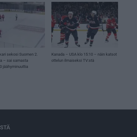
kari sekosi Suomen 2.
Kanada – USA klo 15:10 – näin katsot
sa – sai samasta
ottelun ilmaiseksi TV:stä
50 jäähyminuuttia
ISTÄ