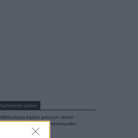
Tuoreimmat uutiset
MM-kullasta käytiin armoton vääntö –
Leijonat voitti maailmanmestaruuden
jatkoajalla
31.05.2026 23:27