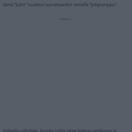
tämä ”Jutin” tuuletus tunnetaankin nimellä ”Jutipumppu”.
Mainos:
Videolla nähdään, kuinka Jutila iskee kiekon verkkoon ja