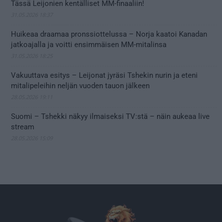
Tässä Leijonien kentälliset MM-finaaliin!
31.05.2026 18:37
Huikeaa draamaa pronssiottelussa – Norja kaatoi Kanadan
jatkoajalla ja voitti ensimmäisen MM-mitalinsa
31.05.2026 18:25
Vakuuttava esitys – Leijonat jyräsi Tshekin nurin ja eteni
mitalipeleihin neljän vuoden tauon jälkeen
28.05.2026 19:11
Suomi – Tshekki näkyy ilmaiseksi TV:stä – näin aukeaa live
stream
28.05.2026 15:09