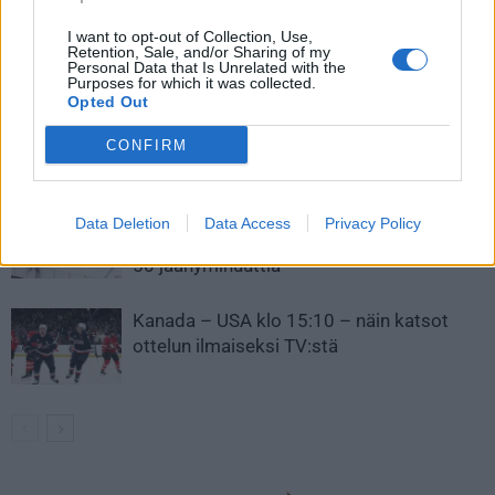
I want to opt-out of Collection, Use,
LIITTYVÄT ARTIKKELIT
LISÄÄ TEKIJÄLTÄ
Retention, Sale, and/or Sharing of my
Personal Data that Is Unrelated with the
Purposes for which it was collected.
Opted Out
Leijonat julkisti ketjut Sveitsi-peliin –
Aleksander Barkov tekee paluun
CONFIRM
kaukaloon
Venäläisveskari sekosi Suomen 2.
Data Deletion
Data Access
Privacy Policy
divisioonassa – sai samasta tilanteesta
50 jäähyminuuttia
Kanada – USA klo 15:10 – näin katsot
ottelun ilmaiseksi TV:stä