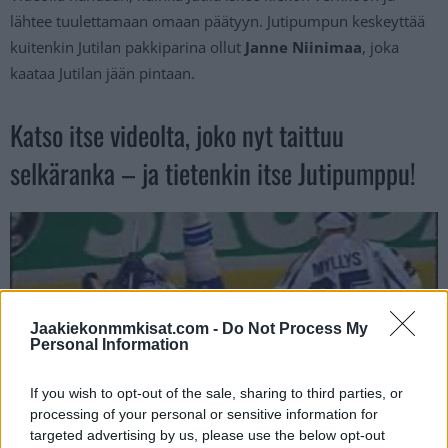
lähtee tuulettamaan omaan päätyyn. Jutipumpun keskeyttää
kuitenkin Jutilan pakkiparina ollut
Janne Niinimaa
, joka
kaataa Jutilan jään pintaan.
Katso itse videolta, joko nyt taittuu
selkäranka – ja tietenkin itse Jutipumppu!
Jaakiekonmmkisat.com -
Do Not Process My
Personal Information
If you wish to opt-out of the sale, sharing to third parties, or
processing of your personal or sensitive information for
targeted advertising by us, please use the below opt-out