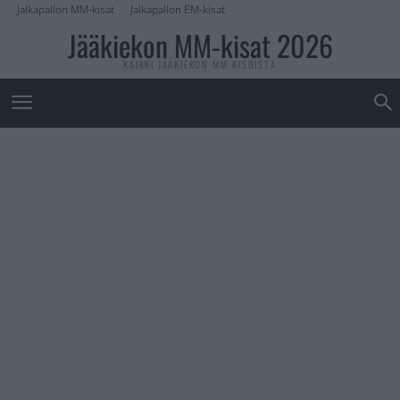
Jalkapallon MM-kisat
Jalkapallon EM-kisat
Jääkiekon MM-kisat 2026
KAIKKI JÄÄKIEKON MM-KISOISTA