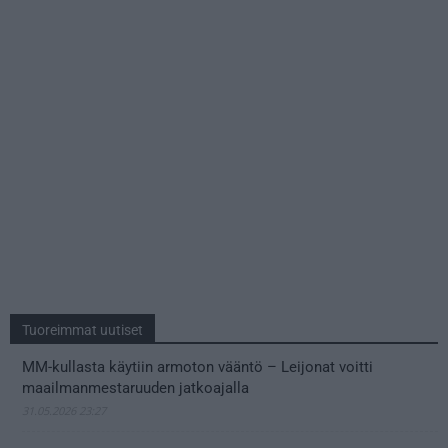
Tuoreimmat uutiset
MM-kullasta käytiin armoton vääntö – Leijonat voitti
maailmanmestaruuden jatkoajalla
31.05.2026 23:27