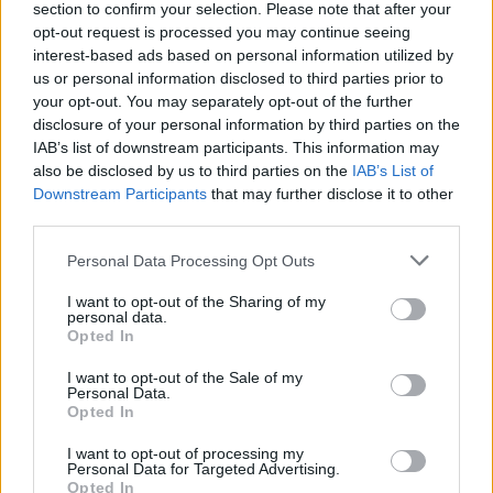
section to confirm your selection. Please note that after your
Jos video ei näy laitteellasi voit katsoa sen suoraan
opt-out request is processed you may continue seeing
Youtubesta
.
interest-based ads based on personal information utilized by
us or personal information disclosed to third parties prior to
your opt-out. You may separately opt-out of the further
Lue myös:
SaiPan Mario Grman syö kiekkoja –
disclosure of your personal information by third parties on the
kirjaimellisesti!
IAB’s list of downstream participants. This information may
also be disclosed by us to third parties on the
IAB’s List of
Downstream Participants
that may further disclose it to other
third parties.
Personal Data Processing Opt Outs
I want to opt-out of the Sharing of my
personal data.
Opted In
Edellinen artikkeli
Seuraava artikkeli
I want to opt-out of the Sale of my
Personal Data.
Liigaan tulossa kokovisiirit
Liiga jatkuu tällä viikolla!
Opted In
kaikille pelaajille pakolliseksi –
seurat valmistuvat jo
I want to opt-out of processing my
muutokseen
Personal Data for Targeted Advertising.
Opted In