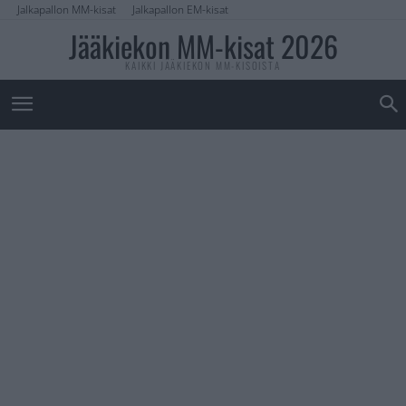
Jalkapallon MM-kisat
Jalkapallon EM-kisat
Jääkiekon MM-kisat 2026
KAIKKI JÄÄKIEKON MM-KISOISTA