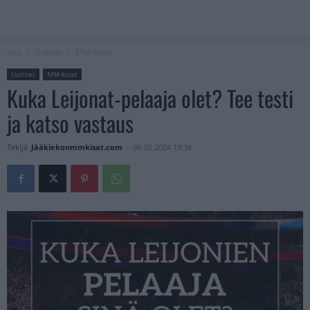
Koti
Uutiset
MM-kisat
Uutiset
MM-kisat
Kuka Leijonat-pelaaja olet? Tee testi
ja katso vastaus
Tekijä
Jääkiekonmmkisat.com
-
06.05.2024 13:38