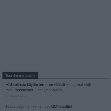
Tuoreimmat uutiset
MM-kullasta käytiin armoton vääntö – Leijonat voitti
maailmanmestaruuden jatkoajalla
31.05.2026 23:27
Tässä Leijonien kentälliset MM-finaaliin!