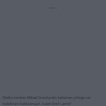
Mainos:
Oletko kenties Mikael Granlundin kaltainen johtaja vai
todellinen kiekkomuuri, kuten Emil Larmi?