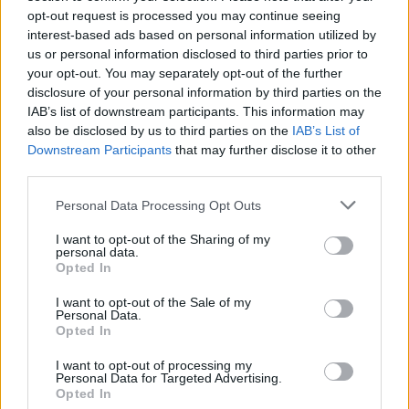
opt-out request is processed you may continue seeing
interest-based ads based on personal information utilized by
us or personal information disclosed to third parties prior to
your opt-out. You may separately opt-out of the further
disclosure of your personal information by third parties on the
IAB’s list of downstream participants. This information may
also be disclosed by us to third parties on the
IAB’s List of
Downstream Participants
that may further disclose it to other
third parties.
Personal Data Processing Opt Outs
I want to opt-out of the Sharing of my
personal data.
Opted In
Edellinen artikkeli
Seuraava artikkeli
I want to opt-out of the Sale of my
Personal Data.
Teemu Turunen pysyy Oulussa
Jarkko Immonen, 42, lopettaa
Opted In
– allekirjoitti jatkosopimuksen
uransa
Kärppien kanssa
I want to opt-out of processing my
Personal Data for Targeted Advertising.
Opted In