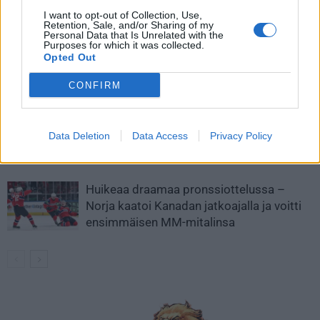
I want to opt-out of Collection, Use,
LIITTYVÄT ARTIKKELIT
LISÄÄ TEKIJÄLTÄ
Retention, Sale, and/or Sharing of my
Personal Data that Is Unrelated with the
Purposes for which it was collected.
MM-kullasta käytiin armoton vääntö –
Opted Out
Leijonat voitti maailmanmestaruuden
jatkoajalla
CONFIRM
Tässä Leijonien kentälliset MM-finaaliin!
Data Deletion
Data Access
Privacy Policy
Huikeaa draamaa pronssiottelussa –
Norja kaatoi Kanadan jatkoajalla ja voitti
ensimmäisen MM-mitalinsa