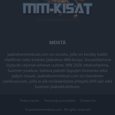
MEISTÄ
Jaakiekonmmkisat.com on sivusto, jolle on kerätty kaikki
oleellinen tieto koskien Jääkiekon MM-kisoja. Sivustoltamme
löytyvät Leijonat-aiheiset uutiset, MM 2026 otteluohjelma,
Suomen joukkue, kattava paketti lippujen hinnoista sekä
paljon muuta. Jaakiekonmmkisat.com on itsenäinen
verkkosivusto, jolla ei ole minkäänlaista yhteyttä IIHF:ään eikä
Suomen Jääkiekkoliittoon.
Tietoa meistä
Tietosuoja ja evästeet
Contact Us
© Jaakiekonmmkisat.com - All rights reserved