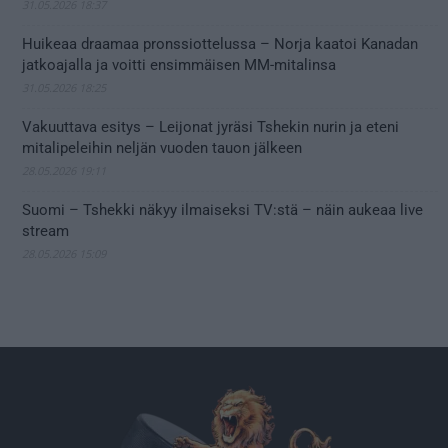
31.05.2026 18:37
Huikeaa draamaa pronssiottelussa – Norja kaatoi Kanadan
jatkoajalla ja voitti ensimmäisen MM-mitalinsa
31.05.2026 18:25
Vakuuttava esitys – Leijonat jyräsi Tshekin nurin ja eteni
mitalipeleihin neljän vuoden tauon jälkeen
28.05.2026 19:11
Suomi – Tshekki näkyy ilmaiseksi TV:stä – näin aukeaa live
stream
28.05.2026 15:09