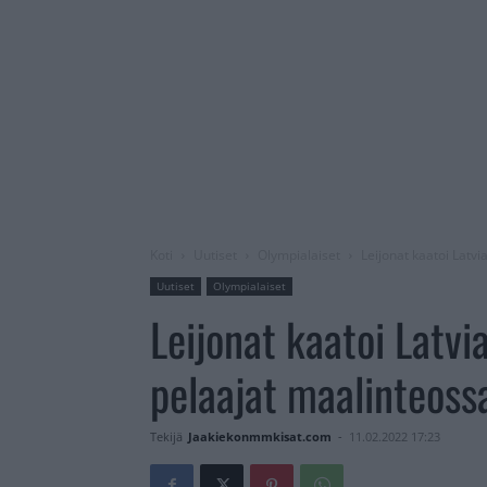
Koti
Uutiset
Olympialaiset
Leijonat kaatoi Latv
Uutiset
Olympialaiset
Leijonat kaatoi Latvi
pelaajat maalinteoss
Tekijä
Jaakiekonmmkisat.com
-
11.02.2022 17:23