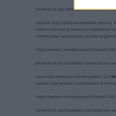
Jos twiitti ei näy laitteellasi voit katsoa sen 
Leijonat siirtyi ottelussa uudelleen johtoon,
kiekon verkkoon ja Suomi sai helpottavan t
toiminnallaan aiheuttanut Latvialle rangaistu
https://twitter.com/dplussportfi/status/1
Jos twiitti ei näy laitteellasi voit katsoa sen 
Suomi iski ottelussa vielä kertaalleen, kun
Ma
haastoi vielä osuman, mutta haasto ei mennyt
https://twitter.com/dplussportfi/status/1
Jos twiitti ei näy laitteellasi voit katsoa sen 