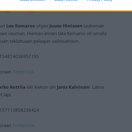
suoraan
Twitteristä
.
 kun
Leo Komarov
ohjasi
Juuso Hietasen
laukoman
oisen osuman. Hieman ennen tätä Komarov oli omalla
ksen taklattuaan pelaajan vaihtoaitioon.
492154874036957195
suoraan
Twitteristä
.
rko Anttila
iski kiekon ohi
Janis Kalninsin
. Latvia
 läpi.
492157113858236424
suoraan
Twitteristä
.