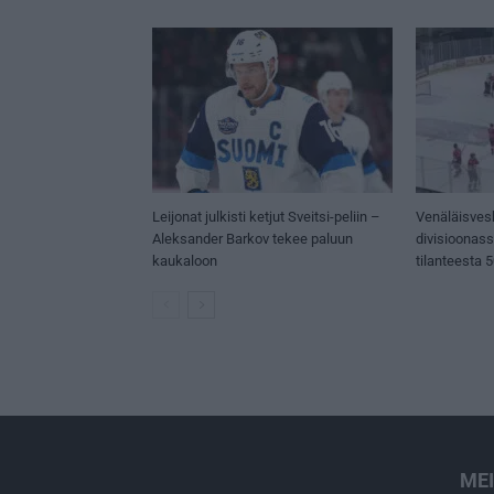
Leijonat julkisti ketjut Sveitsi-peliin –
Venäläisves
Aleksander Barkov tekee paluun
divisioonas
kaukaloon
tilanteesta 
ME