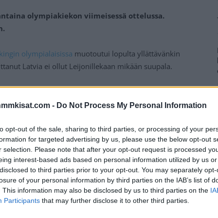
antaina olympiakiekon viimeisessä ottelussa.
n.
kingin olympialaisissa
muotoutui lopulta yllättävänkin
aittanut Latvia ei ollut Leijonillekaan mikään suupala.
lissä erittäin hyvin mukana. Maaleja ei kuitenkaan
niosta paikasta huolimatta.
nmmkisat.com -
Do Not Process My Personal Information
Mainos:
to opt-out of the sale, sharing to third parties, or processing of your per
formation for targeted advertising by us, please use the below opt-out s
r selection. Please note that after your opt-out request is processed y
eing interest-based ads based on personal information utilized by us or
disclosed to third parties prior to your opt-out. You may separately opt-
losure of your personal information by third parties on the IAB’s list of
. This information may also be disclosed by us to third parties on the
IA
Participants
that may further disclose it to other third parties.