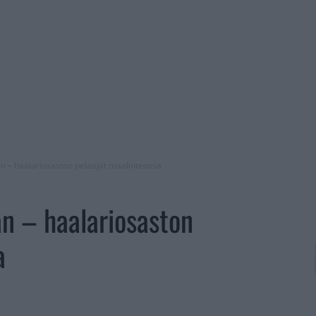
ian – haalariosaston pelaajat maalinteossa
an – haalariosaston
a