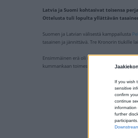
Latvia ja Suomi kohtasivat toisensa perj
Ottelusta tuli lopulta yllättävän tasaine
Suomen ja Latvian välisestä kamppailusta
Pe
tasainen ja jännittävä. Tre Kronorin tiukille l
Ensimmäinen erä oli maaliton ja Latvia oli pe
kummankaan toimesta nähty muutamasta mai
Jaakieko
If you wish 
sensitive in
confirm you
continue se
information 
further disc
participants
Downstream 