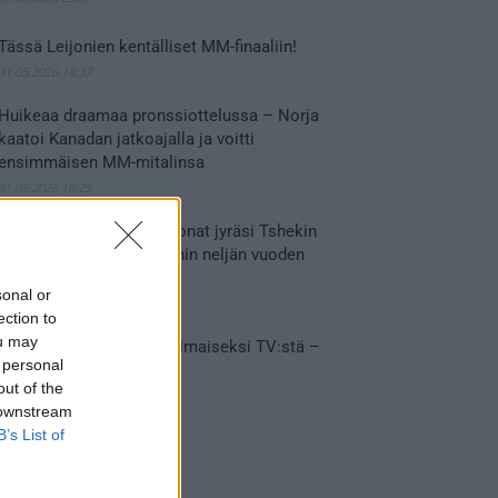
Tässä Leijonien kentälliset MM-finaaliin!
31.05.2026 18:37
Huikeaa draamaa pronssiottelussa – Norja
kaatoi Kanadan jatkoajalla ja voitti
ensimmäisen MM-mitalinsa
31.05.2026 18:25
Vakuuttava esitys – Leijonat jyräsi Tshekin
nurin ja eteni mitalipeleihin neljän vuoden
tauon jälkeen
sonal or
28.05.2026 19:11
ection to
ou may
Suomi – Tshekki näkyy ilmaiseksi TV:stä –
 personal
näin aukeaa live stream
out of the
28.05.2026 15:09
 downstream
B’s List of