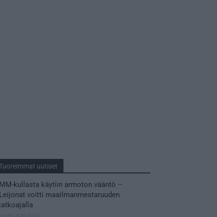
Tuoreimmat uutiset
MM-kullasta käytiin armoton vääntö –
Leijonat voitti maailmanmestaruuden
jatkoajalla
31.05.2026 23:27