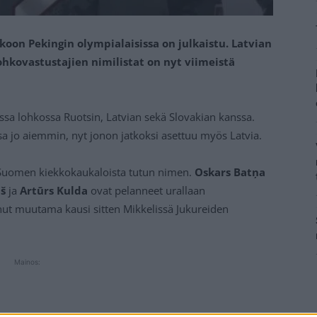
oon Pekingin olympialaisissa on julkaistu. Latvian
kovastustajien nimilistat on nyt viimeistä
sa lohkossa Ruotsin, Latvian sekä Slovakian kanssa.
sa jo aiemmin, nyt jonon jatkoksi asettuu myös Latvia.
Suomen kiekkokaukaloista tutun nimen.
Oskars Batņa
ņš
ja
Artūrs Kulda
ovat pelanneet urallaan
ut muutama kausi sitten Mikkelissä Jukureiden
Mainos: