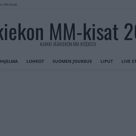
on EM-kisat
kiekon MM-kisat 
KAIKKI JÄÄKIEKON MM-KISOISTA
OHJELMA
LOHKOT
SUOMEN JOUKKUE
LIPUT
LIVE 