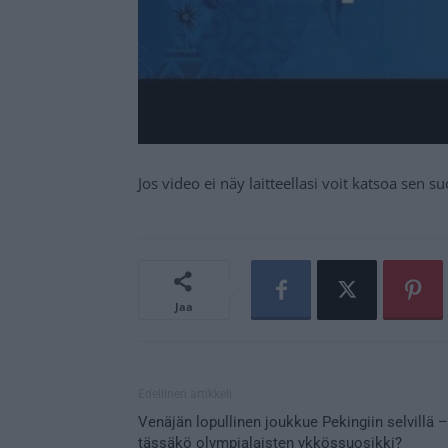
Jos video ei näy laitteellasi voit katsoa sen 
Jaa
Edellinen artikkeli
Venäjän lopullinen joukkue Pekingiin selvillä –
tässäkö olympialaisten ykkössuosikki?