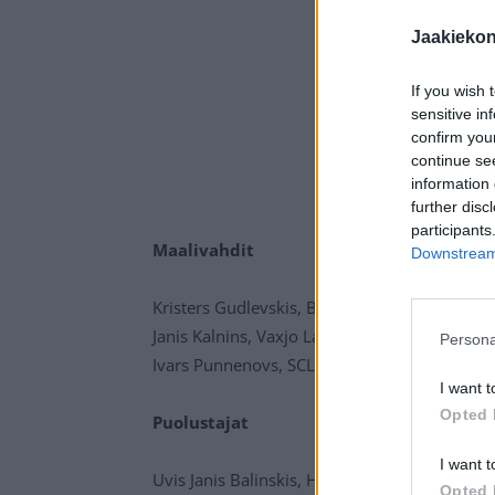
Jaakieko
If you wish 
sensitive in
confirm you
continue se
information 
further disc
participants
Maalivahdit
Downstream 
Kristers Gudlevskis, Brynas Gavle
Janis Kalnins, Vaxjo Lakers
Persona
Ivars Punnenovs, SCL Tigers
I want t
Opted 
Puolustajat
I want t
Uvis Janis Balinskis, HC Litvinov
Opted 