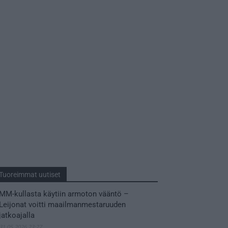
Tuoreimmat uutiset
MM-kullasta käytiin armoton vääntö –
Leijonat voitti maailmanmestaruuden
jatkoajalla
31.05.2026 23:27