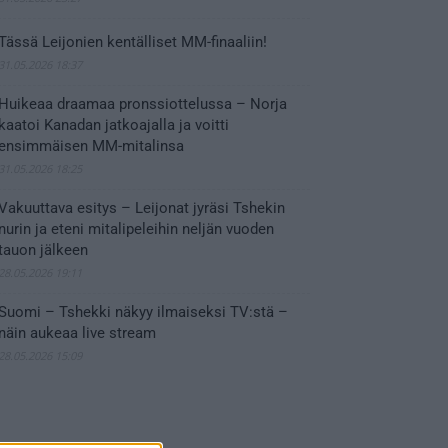
Tässä Leijonien kentälliset MM-finaaliin!
31.05.2026 18:37
Huikeaa draamaa pronssiottelussa – Norja
kaatoi Kanadan jatkoajalla ja voitti
ensimmäisen MM-mitalinsa
31.05.2026 18:25
Vakuuttava esitys – Leijonat jyräsi Tshekin
nurin ja eteni mitalipeleihin neljän vuoden
tauon jälkeen
28.05.2026 19:11
Suomi – Tshekki näkyy ilmaiseksi TV:stä –
näin aukeaa live stream
28.05.2026 15:09