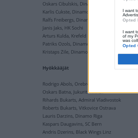
Oskars Cibulskis, Dinamo Riga
I want 
Karlis Cukste, Dinamo Riga
Advertis
Ralfs Freibergs, Dinamo Riga
Opted 
Janis Jaks, HK Sochi
I want t
Arturs Kulda, Krefeld Pinguine
of my P
was col
Patriks Ozols, Dinamo Riga
Opted 
Kristaps Zile, Dinamo Riga
Hyökkääjät
Rodrigo Abols, Orebro HK
Oskars Batna, Jukurit Mikkeli
Rihards Bukarts, Admiral Vladivostok
Roberts Bukarts, Vitkovice Ostrava
Lauris Darzins, Dinamo Riga
Kaspars Daugavins, SC Bern
Andris Dzerins, Black Wings Linz