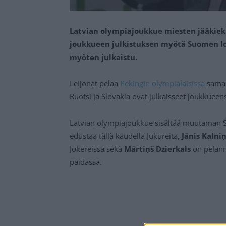
Latvian olympiajoukkue miesten jääkiekk
joukkueen julkistuksen myötä Suomen loh
myöten julkaistu.
Leijonat pelaa
Pekingin olympialaisissa
samas
Ruotsi ja Slovakia ovat julkaisseet joukkueen
Latvian olympiajoukkue sisältää muutaman 
edustaa tällä kaudella Jukureita,
Jānis Kalni
Jokereissa sekä
Mārtiņš Dzierkals
on pelann
paidassa.