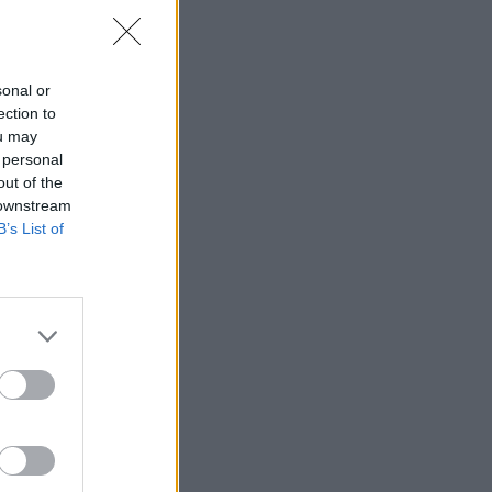
sonal or
ection to
ou may
 personal
out of the
 downstream
B’s List of