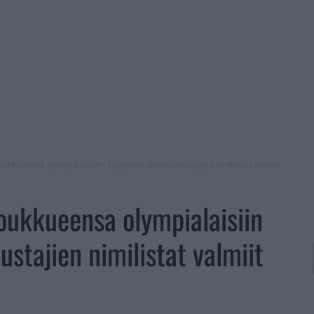
joukkueensa olympialaisiin – Leijonien lohkovastustajien nimilistat valmiit
joukkueensa olympialaisiin
ustajien nimilistat valmiit