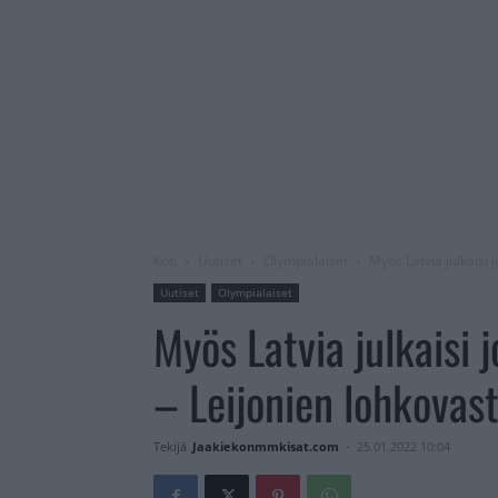
Koti
Uutiset
Olympialaiset
Myös Latvia julkaisi 
Uutiset
Olympialaiset
Myös Latvia julkaisi 
– Leijonien lohkovast
Tekijä
Jaakiekonmmkisat.com
-
25.01.2022 10:04