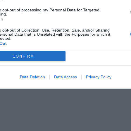
to opt-out of processing my Personal Data for Targeted
ing.
In
o opt-out of Collection, Use, Retention, Sale, and/or Sharing
ersonal Data that Is Unrelated with the Purposes for which it
lected.
Out
CONFIRM
Data Deletion
Data Access
Privacy Policy