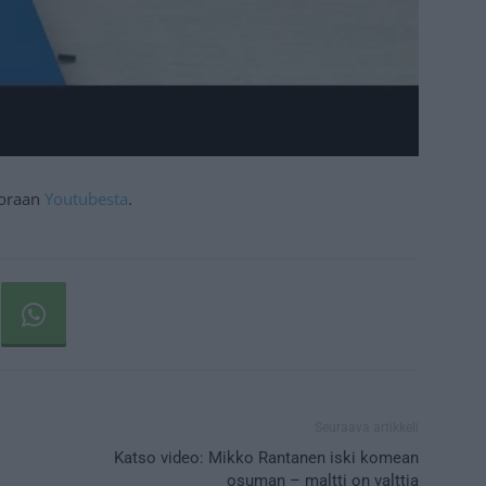
suoraan
Youtubesta
.
Seuraava artikkeli
Katso video: Mikko Rantanen iski komean
osuman – maltti on valttia