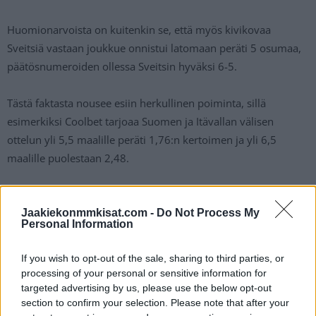
Huomionarvoista on kuitenkin se, että myös kivikovaa
Sveitsiä vastaan joukkue onnistui latomaan peräti 5 osumaa,
päätösnumeroiden ollessa Sveitsin hyväksi 6-5.
Tästä faktasta nousee esiin herkullinen poiminta, sillä
esimerkiksi Coolbet tarjoaa Suomen ja Itävallan välisen
ottelun yli 5,5 maalille peräti 1,76:n kertoimen ja yli 6,5
maalille puolestaan 2,48.
Huom! Mikäli 30€ ilmaisveto lätkään kiinnostaa,
kannattaa tsekata
Lätkäklubi-tarjous
!
Jaakiekonmmkisat.com -
Do Not Process My
Personal Information
Kun ottaa huomioon, ettei Leijonienkaan ruuti ole
If you wish to opt-out of the sale, sharing to third parties, or
varsinaisesti ollut kovinkaan märkää parissa viimeisessä
processing of your personal or sensitive information for
ottelussa – eli maalinteko on luonnistunut – on over-
targeted advertising by us, please use the below opt-out
section to confirm your selection. Please note that after your
vaihtoehdolle tarjottavat kertoimet jopa herkullisia