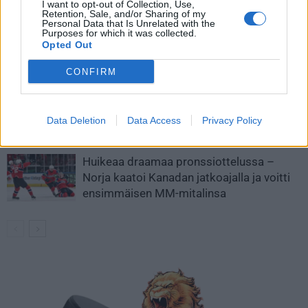
I want to opt-out of Collection, Use,
Retention, Sale, and/or Sharing of my
Personal Data that Is Unrelated with the
MM-kullasta käytiin armoton vääntö –
Purposes for which it was collected.
Leijonat voitti maailmanmestaruuden
Opted Out
jatkoajalla
CONFIRM
Tässä Leijonien kentälliset MM-finaaliin!
Data Deletion
Data Access
Privacy Policy
Huikeaa draamaa pronssiottelussa –
Norja kaatoi Kanadan jatkoajalla ja voitti
ensimmäisen MM-mitalinsa