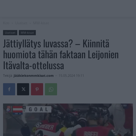
Koti
Uutiset
MM-kisat
Uutiset
MM-kisat
Jättiyllätys luvassa? – Kiinnitä
huomiota tähän faktaan Leijonien
Itävalta-ottelussa
Tekijä
Jääkiekonmmkisat.com
-
15.05.2024 19:11