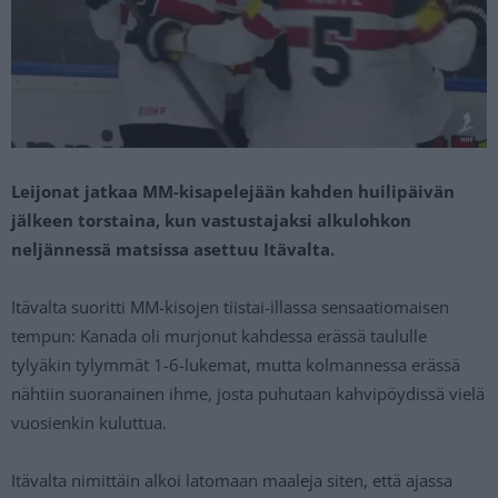
Leijonat jatkaa MM-kisapelejään kahden huilipäivän
jälkeen torstaina, kun vastustajaksi alkulohkon
neljännessä matsissa asettuu Itävalta.
Itävalta suoritti MM-kisojen tiistai-illassa sensaatiomaisen
tempun: Kanada oli murjonut kahdessa erässä taululle
tylyäkin tylymmät 1-6-lukemat, mutta kolmannessa erässä
nähtiin suoranainen ihme, josta puhutaan kahvipöydissä vielä
vuosienkin kuluttua.
Itävalta nimittäin alkoi latomaan maaleja siten, että ajassa