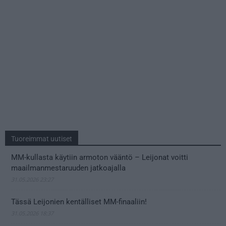
Tuoreimmat uutiset
MM-kullasta käytiin armoton vääntö – Leijonat voitti
maailmanmestaruuden jatkoajalla
31.05.2026 23:27
Tässä Leijonien kentälliset MM-finaaliin!
31.05.2026 18:37