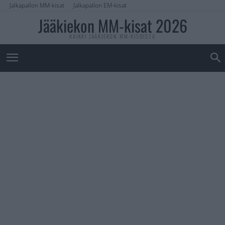
Jalkapallon MM-kisat
Jalkapallon EM-kisat
Jääkiekon MM-kisat 2026
KAIKKI JÄÄKIEKON MM-KISOISTA