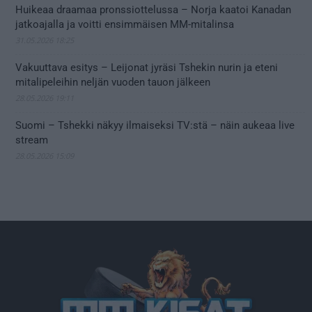
Huikeaa draamaa pronssiottelussa – Norja kaatoi Kanadan
jatkoajalla ja voitti ensimmäisen MM-mitalinsa
31.05.2026 18:25
Vakuuttava esitys – Leijonat jyräsi Tshekin nurin ja eteni
mitalipeleihin neljän vuoden tauon jälkeen
28.05.2026 19:11
Suomi – Tshekki näkyy ilmaiseksi TV:stä – näin aukeaa live
stream
28.05.2026 15:09