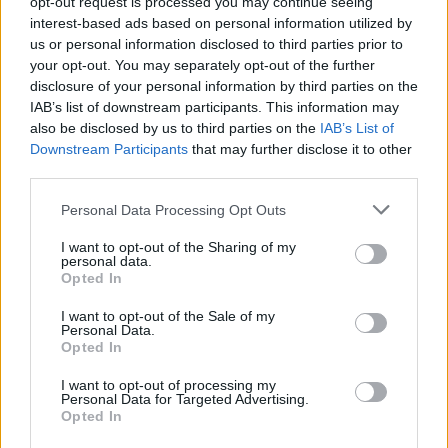
opt-out request is processed you may continue seeing
pelikohteita.
interest-based ads based on personal information utilized by
us or personal information disclosed to third parties prior to
Tsekkaa myös:
MM 2024: Suomi – Itävalta | Näin katsot
your opt-out. You may separately opt-out of the further
disclosure of your personal information by third parties on the
ottelun TV:stä!
IAB’s list of downstream participants. This information may
also be disclosed by us to third parties on the
IAB’s List of
Downstream Participants
that may further disclose it to other
third parties.
Personal Data Processing Opt Outs
I want to opt-out of the Sharing of my
personal data.
Opted In
Edellinen artikkeli
Seuraava artikkeli
I want to opt-out of the Sale of my
MM 2024: Suomi – Itävalta |
Roope Hintzistä tipahti ikävä
Personal Data.
Opted In
Näin katsot ottelun TV:stä!
uutinen – ”Tilannetta
tarkastellaan päivä kerrallaan”
I want to opt-out of processing my
Personal Data for Targeted Advertising.
Opted In
LIITTYVÄT ARTIKKELIT
LISÄÄ TEKIJÄLTÄ