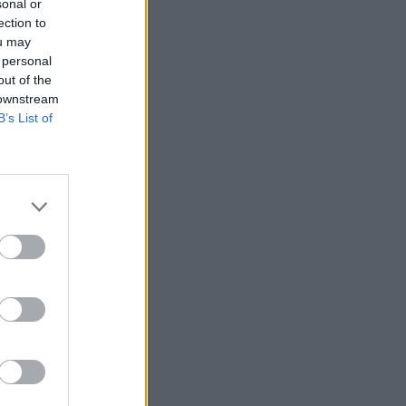
sonal or
ection to
ou may
 personal
out of the
 downstream
B’s List of