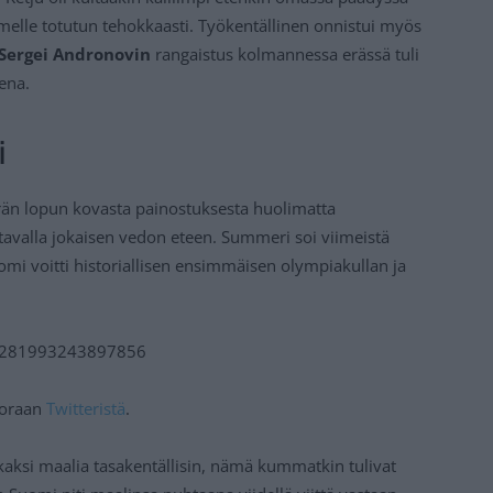
omelle totutun tehokkaasti. Työkentällinen onnistui myös
Sergei Andronovin
rangaistus kolmannessa erässä tuli
ena.
i
än lopun kovasta painostuksesta huolimatta
avalla jokaisen vedon eteen. Summeri soi viimeistä
uomi voitti historiallisen ensimmäisen olympiakullan ja
.
495281993243897856
suoraan
Twitteristä
.
kaksi maalia tasakentällisin, nämä kummatkin tulivat