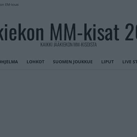
lon EM-kisat
kiekon MM-kisat 
KAIKKI JÄÄKIEKON MM-KISOISTA
OHJELMA
LOHKOT
SUOMEN JOUKKUE
LIPUT
LIVE 