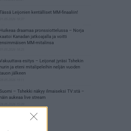
Tässä Leijonien kentälliset MM-finaaliin!
31.05.2026 18:37
Huikeaa draamaa pronssiottelussa – Norja
kaatoi Kanadan jatkoajalla ja voitti
ensimmäisen MM-mitalinsa
31.05.2026 18:25
Vakuuttava esitys – Leijonat jyräsi Tshekin
nurin ja eteni mitalipeleihin neljän vuoden
tauon jälkeen
28.05.2026 19:11
Suomi – Tshekki näkyy ilmaiseksi TV:stä –
näin aukeaa live stream
28.05.2026 15:09