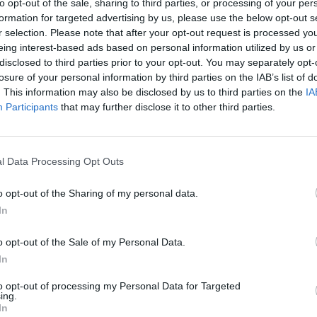
to opt-out of the sale, sharing to third parties, or processing of your per
formation for targeted advertising by us, please use the below opt-out s
r selection. Please note that after your opt-out request is processed y
eing interest-based ads based on personal information utilized by us or
disclosed to third parties prior to your opt-out. You may separately opt-
losure of your personal information by third parties on the IAB’s list of
. This information may also be disclosed by us to third parties on the
IA
Participants
that may further disclose it to other third parties.
495253366821244931
l Data Processing Opt Outs
suoraan
Twitteristä
.
o opt-out of the Sharing of my personal data.
In
essä erässä vahvempi. Myös toinen erä alkoi Leijonien
o opt-out of the Sale of my Personal Data.
kittiin maalilla.
Ville Pokka
laukoi kiekon kohti maalia
In
ia vartioineen
Ivan Fedotovin
jalkojen välistä maaliin.
to opt-out of processing my Personal Data for Targeted
ing.
495264274209517569
In