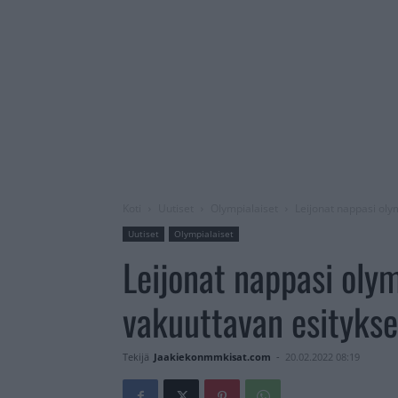
Koti
Uutiset
Olympialaiset
Leijonat nappasi oly
Uutiset
Olympialaiset
Leijonat nappasi oly
vakuuttavan esitykse
Tekijä
Jaakiekonmmkisat.com
-
20.02.2022 08:19