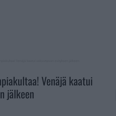
mpiakultaa! Venäjä kaatui vakuuttavan esityksen jälkeen
mpiakultaa! Venäjä kaatui
n jälkeen