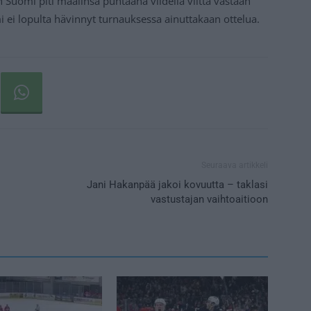
 Suomi piti maalinsa puhtaana viidellä viittä vastaan
 ei lopulta hävinnyt turnauksessa ainuttakaan ottelua.
Seuraava artikkeli
Jani Hakanpää jakoi kovuutta – taklasi
vastustajan vaihtoaitioon