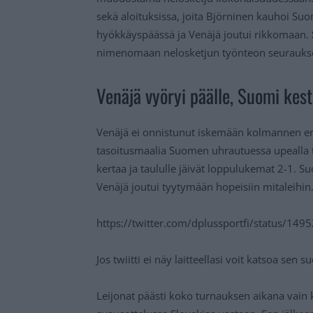
sekä aloituksissa, joita Björninen kauhoi Su
hyökkäyspäässä ja Venäjä joutui rikkomaan.
nimenomaan nelosketjun työnteon seurauks
Venäjä vyöryi päälle, Suomi kest
Venäjä ei onnistunut iskemään kolmannen er
tasoitusmaalia Suomen uhrautuessa upealla t
kertaa ja taululle jäivät loppulukemat 2-1. S
Venäjä joutui tyytymään hopeisiin mitaleihin
https://twitter.com/dplussportfi/status/1
Jos twiitti ei näy laitteellasi voit katsoa sen 
Leijonat päästi koko turnauksen aikana vain 