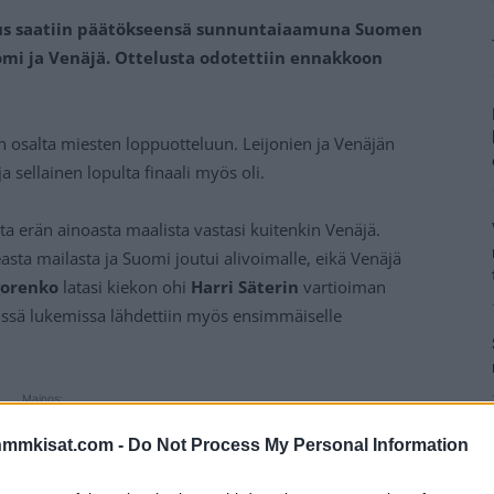
aus saatiin päätökseensä sunnuntaiaamuna Suomen
omi ja Venäjä. Ottelusta odotettiin ennakkoon
 osalta miesten loppuotteluun. Leijonien ja Venäjän
ja sellainen lopulta finaali myös oli.
ta erän ainoasta maalista vastasi kuitenkin Venäjä.
asta mailasta ja Suomi joutui alivoimalle, eikä Venäjä
gorenko
latasi kiekon ohi
Harri Säterin
vartioiman
äissä lukemissa lähdettiin myös ensimmäiselle
Mainos:
nmmkisat.com -
Do Not Process My Personal Information