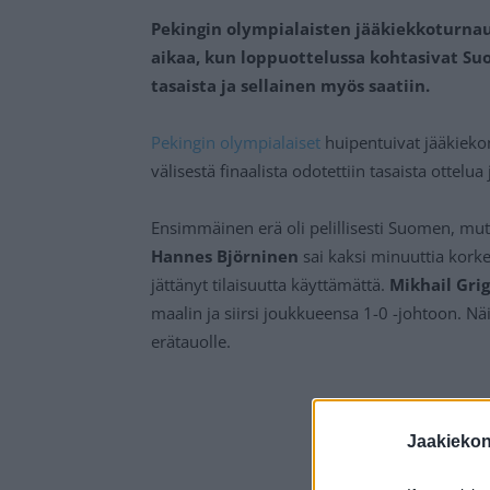
Pekingin olympialaisten jääkiekkoturn
aikaa, kun loppuottelussa kohtasivat Su
tasaista ja sellainen myös saatiin.
Pekingin olympialaiset
huipentuivat jääkiekon
välisestä finaalista odotettiin tasaista ottelua 
Ensimmäinen erä oli pelillisesti Suomen, mut
Hannes Björninen
sai kaksi minuuttia korke
jättänyt tilaisuutta käyttämättä.
Mikhail Gri
maalin ja siirsi joukkueensa 1-0 -johtoon. N
erätauolle.
Jaakieko