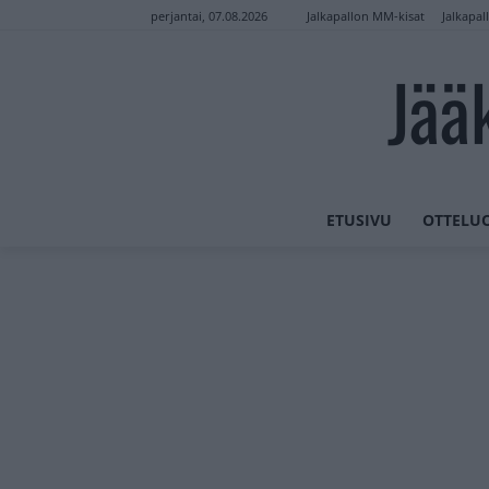
Jalkapallon MM-kisat
Jalkapal
perjantai, 07.08.2026
Jää
ETUSIVU
OTTELU