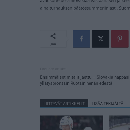
avausottelussa Slovakiaa vastaan. Sen jälkeen
aina turnauksen päätössummeriin asti. Suomi
Jaa
Edellinen artikkeli
Ensimmäiset mitalit jaettu – Slovakia nappasi
yllätyspronssin Ruotsin nenän edestä
LIITTYVÄT ARTIKKELIT
LISÄÄ TEKIJÄLTÄ