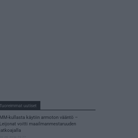
Tuoreimmat uutiset
MM-kullasta käytiin armoton vääntö –
Leijonat voitti maailmanmestaruuden
jatkoajalla
31.05.2026 23:27