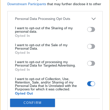
Mikael Granlund
Downstream Participants
that may further disclose it to other
third parties.
Erik Haula
Roope Hintz
Personal Data Processing Opt Outs
Kaapo Kakko
I want to opt-out of the Sharing of my
Kasperi Kapanen
personal data.
Joel Kiviranta
Opted In
Leo Komarov
I want to opt-out of the Sale of my
Jesperi Kotkaniemi
Personal Data.
Opted In
Janne Kuokkanen
Patrik Laine
I want to opt-out of processing my
Personal Data for Targeted Advertising.
Juho Lammikko
Opted In
Artturi Lehkonen
I want to opt-out of Collection, Use,
Anton Lundell
Retention, Sale, and/or Sharing of my
Personal Data that Is Unrelated with the
Eetu Luostarinen
Purposes for which it was collected.
Jesse Puljujärvi
Opted Out
Mikko Rantanen
CONFIRM
Arttu Ruotsalainen