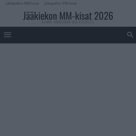
Jalkapallon MM-kisat
Jalkapallon EM-kisat
Jääkiekon MM-kisat 2026
KAIKKI JÄÄKIEKON MM-KISOISTA