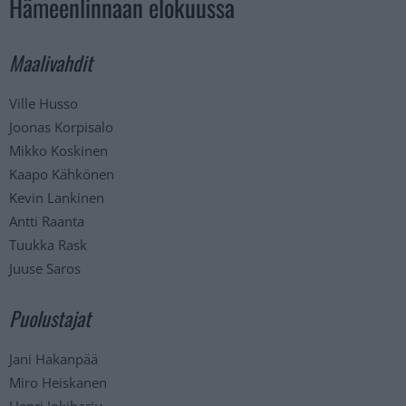
Hämeenlinnaan elokuussa
Maalivahdit
Ville Husso
Joonas Korpisalo
Mikko Koskinen
Kaapo Kähkönen
Kevin Lankinen
Antti Raanta
Tuukka Rask
Juuse Saros
Puolustajat
Jani Hakanpää
Miro Heiskanen
Henri Jokiharju