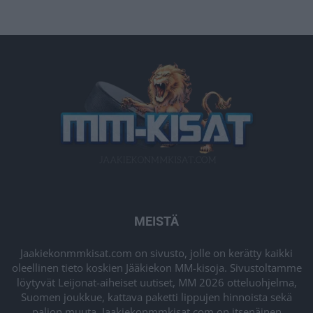
MEISTÄ
Jaakiekonmmkisat.com on sivusto, jolle on kerätty kaikki
oleellinen tieto koskien Jääkiekon MM-kisoja. Sivustoltamme
löytyvät Leijonat-aiheiset uutiset, MM 2026 otteluohjelma,
Suomen joukkue, kattava paketti lippujen hinnoista sekä
paljon muuta. Jaakiekonmmkisat.com on itsenäinen