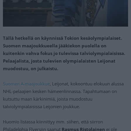
Tällä hetkellä on käynnissä Tokion kesäolympialaiset.
Suomen maajoukkueella jääkiekon puolella on
kuitenkin vahva fokus jo tulevissa talviolympialaisissa.
Pelaajalista, josta tulevien olympialaisten Leijonat
muodostuu, on julkaistu.
Suomen A-maajoukkue
, Leijonat, kokoontuu elokuun alussa
NHL-pelaajien kesken hämeenlinnassa. Tapahtumaan on
kutsuttu maan kärkinimiä, joista muodostuu
talviolympialaisissa Leijonien joukkue.
Huomio listassa kiinnittyy mm. siihen, että siirron
Philadelphia Flyersiin saanut
Rasmus Ristolainen
ei ole