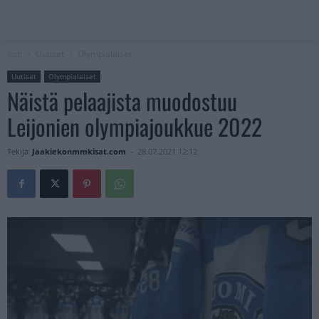
Koti
Uutiset
Olympialaiset
Uutiset
Olympialaiset
Näistä pelaajista muodostuu
Leijonien olympiajoukkue 2022
Tekijä
Jaakiekonmmkisat.com
-
28.07.2021 12:12