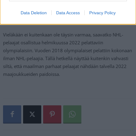
Teuvo Teräväinen
Eeli Tolvanen
Data Deletion
Data Access
Privacy Policy
Vieläkään ei kuitenkaan ole täysin varmaa, saavatko NHL-
pelaajat osallistua helmikuussa 2022 pelattaviin
olympialaisiin. Vuoden 2018 olympialaiset pelattiin kokonaan
ilman NHL-pelaajia. Tällä hetkellä näyttää kuitenkin vahvasti
siltä, että maailman parhaat pelaajat nähdään talvella 2022
maajoukkueiden paidoissa.