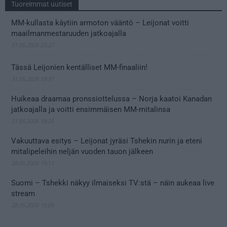
Tuoreimmat uutiset
MM-kullasta käytiin armoton vääntö – Leijonat voitti
maailmanmestaruuden jatkoajalla
31.05.2026 23:27
Tässä Leijonien kentälliset MM-finaaliin!
31.05.2026 18:37
Huikeaa draamaa pronssiottelussa – Norja kaatoi Kanadan
jatkoajalla ja voitti ensimmäisen MM-mitalinsa
31.05.2026 18:25
Vakuuttava esitys – Leijonat jyräsi Tshekin nurin ja eteni
mitalipeleihin neljän vuoden tauon jälkeen
28.05.2026 19:11
Suomi – Tshekki näkyy ilmaiseksi TV:stä – näin aukeaa live
stream
28.05.2026 15:09