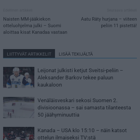
Edellinen artikkeli
Seuraava artikkeli
Naisten MM-jääkiekon
Aatu Räty hurjana – viiteen
otteluohjelma julki – Suomi
peliin 11 pistettä!
aloittaa kisat Kanadaa vastaan
LIITTYVÄT ARTIKKELIT
LISÄÄ TEKIJÄLTÄ
Leijonat julkisti ketjut Sveitsi-peliin –
Aleksander Barkov tekee paluun
kaukaloon
Venäläisveskari sekosi Suomen 2.
divisioonassa – sai samasta tilanteesta
50 jäähyminuuttia
Kanada – USA klo 15:10 – näin katsot
ottelun ilmaiseksi TV:stä