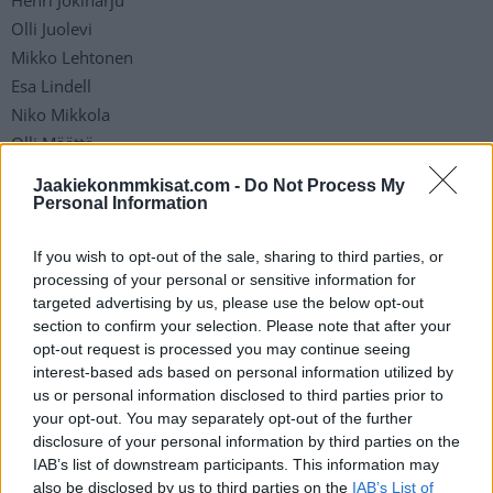
Olli Juolevi
Mikko Lehtonen
Esa Lindell
Niko Mikkola
Olli Määttä
Markus Nutivaara
Jaakiekonmmkisat.com -
Do Not Process My
Juuso Riikola
Personal Information
Urho Vaakanainen
Sami Vatanen
If you wish to opt-out of the sale, sharing to third parties, or
processing of your personal or sensitive information for
Juuso Välimäki
targeted advertising by us, please use the below opt-out
section to confirm your selection. Please note that after your
Hyökkääjät
opt-out request is processed you may continue seeing
interest-based ads based on personal information utilized by
Sebastian Aho
us or personal information disclosed to third parties prior to
your opt-out. You may separately opt-out of the further
Joel Armia
disclosure of your personal information by third parties on the
Aleksander Barkov
IAB’s list of downstream participants. This information may
Joonas Donskoi
also be disclosed by us to third parties on the
IAB’s List of