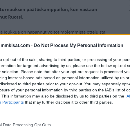
T-turnauksen päätöskamppailun, kun vastaan
ut Ruotsi.
illä joukkue on napannut voitot molemmista otteluista.
ta kuin positiivinen, sillä Itävalta kaatui vain 1-0 ja
nmmkisat.com -
Do Not Process My Personal Information
to opt-out of the sale, sharing to third parties, or processing of your per
elussa levänneen
Valtteri Filppulan
, joka toimii myös
formation for targeted advertising by us, please use the below opt-out s
i Vatanen
nähdään jälleen takaisin tositoimissa.
r selection. Please note that after your opt-out request is processed y
eing interest-based ads based on personal information utilized by us or
disclosed to third parties prior to your opt-out. You may separately opt-
Mainos:
losure of your personal information by third parties on the IAB’s list of
. This information may also be disclosed by us to third parties on the
IA
Participants
that may further disclose it to other third parties.
l Data Processing Opt Outs