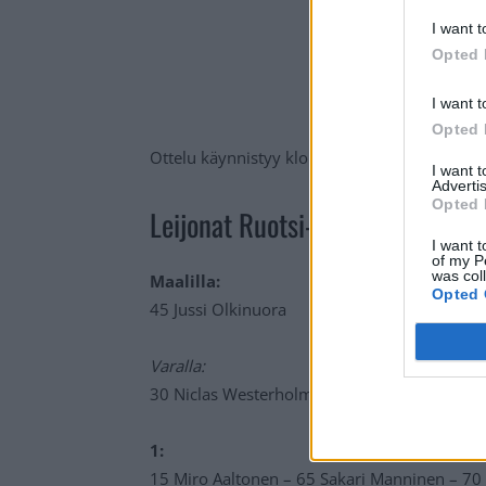
I want t
Opted 
I want t
Opted 
Ottelu käynnistyy klo 13:00 ja se tulee suora
I want 
Advertis
Opted 
Leijonat Ruotsi-otteluun:
I want t
of my P
was col
Maalilla:
Opted 
45 Jussi Olkinuora
Varalla:
30 Niclas Westerholm
1:
15 Miro Aaltonen – 65 Sakari Manninen – 70