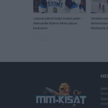
Leijonat julkisti ketjut Sveitsi-peliin –
Venäläisves
Aleksander Barkov tekee paluun
divisioonas
kaukaloon
tilanteesta 
ME
Jaak
Sivu
lipp
mink