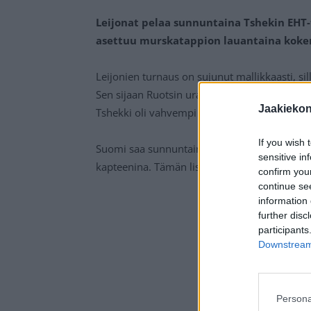
Leijonat pelaa sunnuntaina Tshekin EH
asettuu murskatappion lauantaina koken
Leijonien turnaus on sujunut mallikkaasti, s
Sen sijaan Ruotsin urakka on ollut kaikkea muu
Jaakieko
Tshekki oli vahvempi murskaluvuin 9-3.
If you wish 
Suomi saa sunnuntaina kaukaloon viime ott
sensitive in
kapteenina. Tämän lisäksi muun muassa
Sam
confirm you
continue se
information 
further disc
participants
Downstream 
Persona