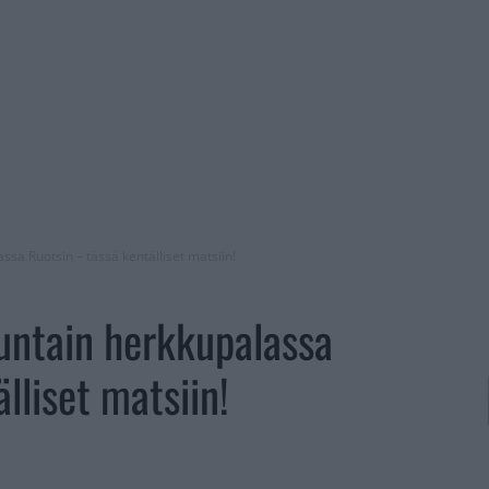
sa Ruotsin – tässä kentälliset matsiin!
untain herkkupalassa
lliset matsiin!