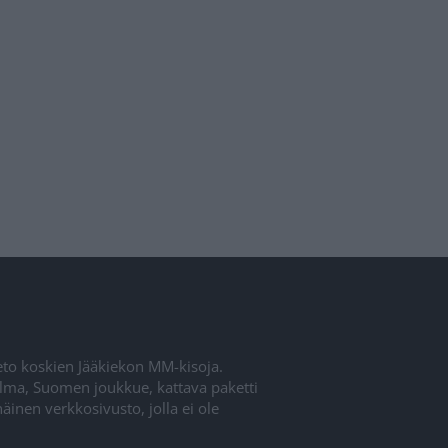
ieto koskien Jääkiekon MM-kisoja.
elma, Suomen joukkue, kattava paketti
inen verkkosivusto, jolla ei ole