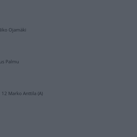
 Niko Ojamäki
rus Palmu
2 Marko Anttila (A)