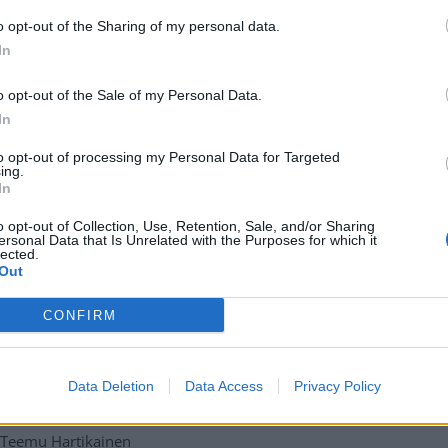
o opt-out of the Sharing of my personal data.
In
o opt-out of the Sale of my Personal Data.
In
na lähetyksenä TV5:n ja Discovery+:n kautta.
to opt-out of processing my Personal Data for Targeted
ing.
In
o opt-out of Collection, Use, Retention, Sale, and/or Sharing
ersonal Data that Is Unrelated with the Purposes for which it
lected.
Out
CONFIRM
Data Deletion
Data Access
Privacy Policy
 Teemu Hartikainen