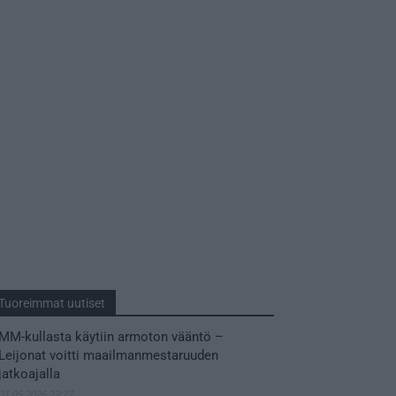
Tuoreimmat uutiset
MM-kullasta käytiin armoton vääntö –
Leijonat voitti maailmanmestaruuden
jatkoajalla
31.05.2026 23:27