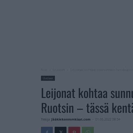
Koti
Uutiset
Leijonat kohtaa sunnuntain herkkupalas
Uutiset
Leijonat kohtaa sunn
Ruotsin – tässä kentä
Tekijä
Jääkiekonmmkisat.com
-
01.05.2022 08:34