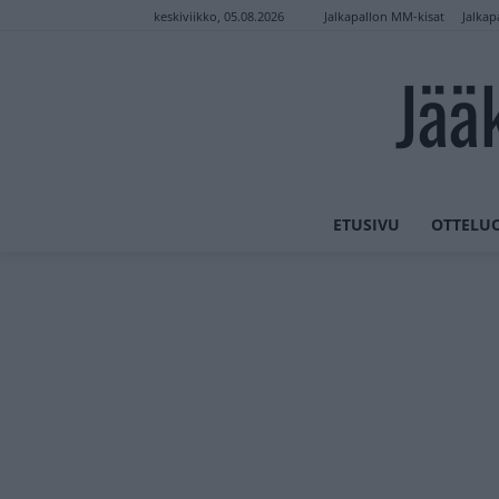
Jalkapallon MM-kisat
Jalkap
keskiviikko, 05.08.2026
Jää
ETUSIVU
OTTELU