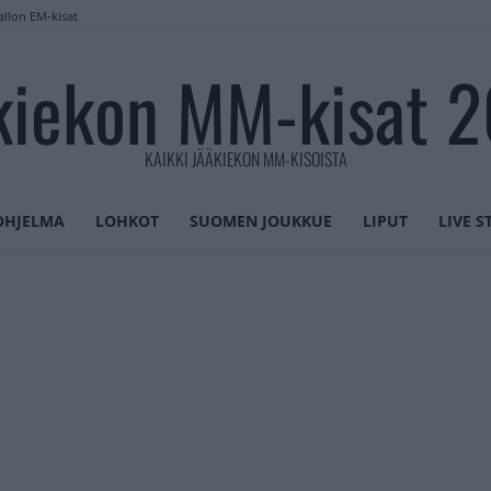
allon EM-kisat
kiekon MM-kisat 
KAIKKI JÄÄKIEKON MM-KISOISTA
OHJELMA
LOHKOT
SUOMEN JOUKKUE
LIPUT
LIVE 