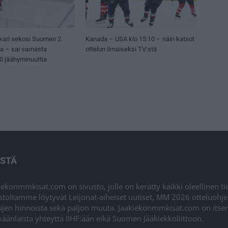
kari sekosi Suomen 2.
Kanada – USA klo 15:10 – näin katsot
sa – sai samasta
ottelun ilmaiseksi TV:stä
50 jäähyminuuttia
ISTÄ
iekonmmkisat.com on sivusto, jolle on kerätty kaikki oleellinen t
stoltamme löytyvät Leijonat-aiheiset uutiset, MM 2026 otteluohj
ujen hinnoista sekä paljon muuta. Jaakiekonmmkisat.com on itsenä
äänlaista yhteyttä IIHF:ään eikä Suomen Jääkiekkoliittoon.