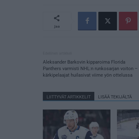
Jaa
Edellinen artikkeli
Aleksander Barkovin kipparoima Florida
Panthers varmisti NHL:n runkosarjan voiton –
kärkipelaajat huilasivat viime yön ottelussa
LIITTYVÄT ARTIKKELIT
LISÄÄ TEKIJÄLTÄ