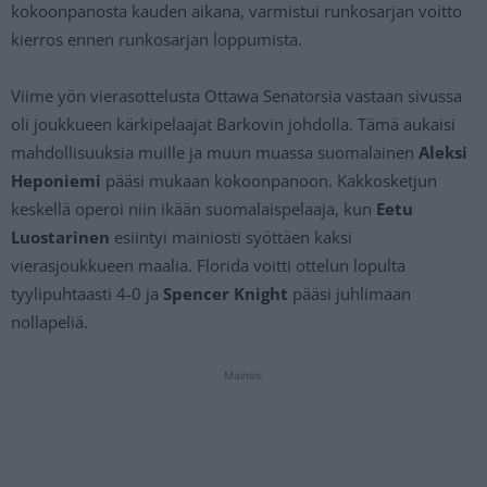
kokoonpanosta kauden aikana, varmistui runkosarjan voitto
kierros ennen runkosarjan loppumista.
Viime yön vierasottelusta Ottawa Senatorsia vastaan sivussa
oli joukkueen kärkipelaajat Barkovin johdolla. Tämä aukaisi
mahdollisuuksia muille ja muun muassa suomalainen
Aleksi
Heponiemi
pääsi mukaan kokoonpanoon. Kakkosketjun
keskellä operoi niin ikään suomalaispelaaja, kun
Eetu
Luostarinen
esiintyi mainiosti syöttäen kaksi
vierasjoukkueen maalia. Florida voitti ottelun lopulta
tyylipuhtaasti 4-0 ja
Spencer Knight
pääsi juhlimaan
nollapeliä.
Mainos: