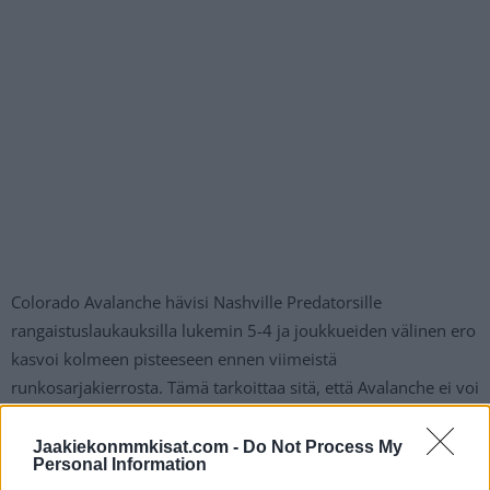
Colorado Avalanche hävisi Nashville Predatorsille
rangaistuslaukauksilla lukemin 5-4 ja joukkueiden välinen ero
kasvoi kolmeen pisteeseen ennen viimeistä
runkosarjakierrosta. Tämä tarkoittaa sitä, että Avalanche ei voi
enää nousta ohi Floridan ja näin ollen Florida Panthers tulee
voittamaan runkosarjan.
Jaakiekonmmkisat.com -
Do Not Process My
Personal Information