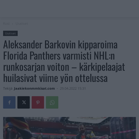
Koti
Uutiset
Uutiset
Aleksander Barkovin kipparoima
Florida Panthers varmisti NHL:n
runkosarjan voiton – kärkipelaajat
huilasivat viime yön ottelussa
Tekijä
Jaakiekonmmkisat.com
-
29.04.2022 15:31