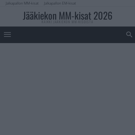
Jalkapallon MM-kisat
Jalkapallon EM-kisat
Jääkiekon MM-kisat 2026
KAIKKI JÄÄKIEKON MM-KISOISTA