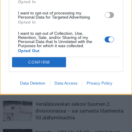
Opted In
I want to opt-out of processing my
Personal Data for Targeted Advertising.
Edellinen artikkeli
Seuraava artikkeli
Opted In
Joakim Kemell Pikkuleijonien
Leijonat kohtaa sunnuntain
I want to opt-out of Collection, Use,
sankari hattutempullaan –
herkkupalassa Ruotsin – tässä
Retention, Sale, and/or Sharing of my
Suomi mitalipeleihin!
kentälliset matsiin!
Personal Data that Is Unrelated with the
Purposes for which it was collected.
Opted Out
LIITTYVÄT ARTIKKELIT
LISÄÄ TEKIJÄLTÄ
CONFIRM
Leijonat julkisti ketjut Sveitsi-peliin –
Aleksander Barkov tekee paluun
Data Deletion
Data Access
Privacy Policy
kaukaloon
Venäläisveskari sekosi Suomen 2.
divisioonassa – sai samasta tilanteesta
50 jäähyminuuttia