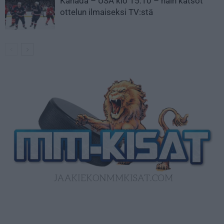
Kanada – USA klo 15:10 – näin katsot
ottelun ilmaiseksi TV:stä