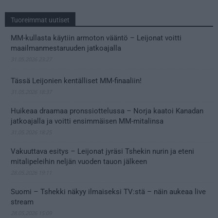
Tuoreimmat uutiset
MM-kullasta käytiin armoton vääntö – Leijonat voitti
maailmanmestaruuden jatkoajalla
31.05.2026 23:27
Tässä Leijonien kentälliset MM-finaaliin!
31.05.2026 18:37
Huikeaa draamaa pronssiottelussa – Norja kaatoi Kanadan
jatkoajalla ja voitti ensimmäisen MM-mitalinsa
31.05.2026 18:25
Vakuuttava esitys – Leijonat jyräsi Tshekin nurin ja eteni
mitalipeleihin neljän vuoden tauon jälkeen
28.05.2026 19:11
Suomi – Tshekki näkyy ilmaiseksi TV:stä – näin aukeaa live
stream
28.05.2026 15:09