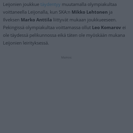
Leijonien joukkue
täydentyy
muutamalla olympiakultaa
voittaneella Leijonalla, kun SKA:n
Mikko Lehtonen
ja
Ilveksen
Marko Anttila
liittyvät mukaan joukkueeseen.
Pekingissä olympiakultaa voittamassa ollut
Leo Komarov
ei
ole täydessä pelikunnossa eikä täten ole myöskään mukana
Leijonien leirityksessä.
Mainos: