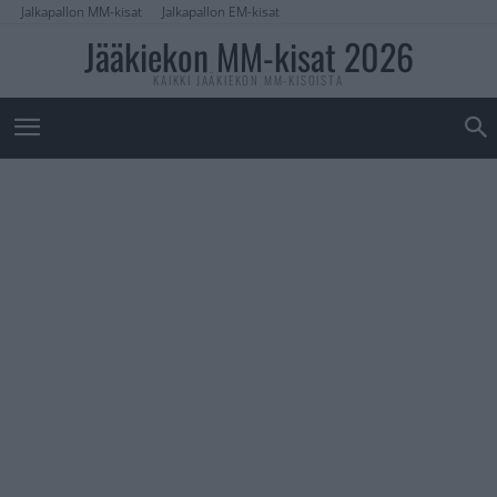
Jalkapallon MM-kisat
Jalkapallon EM-kisat
Jääkiekon MM-kisat 2026
KAIKKI JÄÄKIEKON MM-KISOISTA