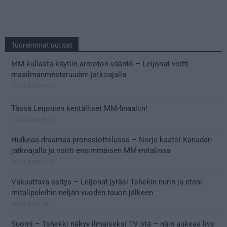
Tuoreimmat uutiset
MM-kullasta käytiin armoton vääntö – Leijonat voitti
maailmanmestaruuden jatkoajalla
31.05.2026 23:27
Tässä Leijonien kentälliset MM-finaaliin!
31.05.2026 18:37
Huikeaa draamaa pronssiottelussa – Norja kaatoi Kanadan
jatkoajalla ja voitti ensimmäisen MM-mitalinsa
31.05.2026 18:25
Vakuuttava esitys – Leijonat jyräsi Tshekin nurin ja eteni
mitalipeleihin neljän vuoden tauon jälkeen
28.05.2026 19:11
Suomi – Tshekki näkyy ilmaiseksi TV:stä – näin aukeaa live