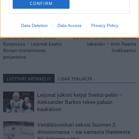
CONFIRM
Data Deletion
Data Access
Privacy Policy
Edellinen artikkeli
Seuraava artikkeli
Teemu Hartikainen villitsi
Carolina Hurricanesille valtava
Kuopiossa – Leijonat kaatoi
takaisku – Antti Raanta
Norjan toistamiseen
loukkaantui
perjantaina
LIITTYVÄT ARTIKKELIT
LISÄÄ TEKIJÄLTÄ
Leijonat julkisti ketjut Sveitsi-peliin –
Aleksander Barkov tekee paluun
kaukaloon
Venäläisveskari sekosi Suomen 2.
divisioonassa – sai samasta tilanteesta
50 jäähyminuuttia