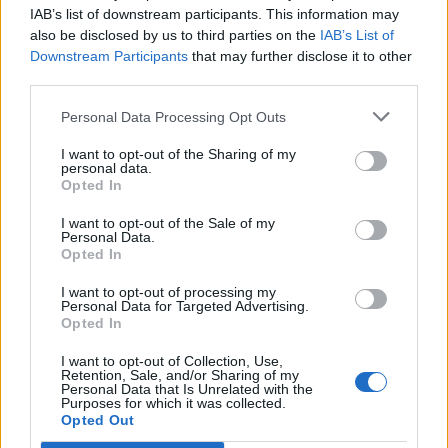
IAB’s list of downstream participants. This information may
51 Filppula Valtteri
also be disclosed by us to third parties on the
IAB’s List of
52 Palmu Petrus
Downstream Participants
that may further disclose it to other
65 Manninen Sakari
third parties.
70 Hartikainen Teemu
Personal Data Processing Opt Outs
76 Sallinen Jere
80 Mäenalanen Saku
I want to opt-out of the Sharing of my
personal data.
82 Pesonen Harri
Opted In
I want to opt-out of the Sale of my
Tshekin EHT-turnauksessa nähdään mukana uusi maa, kun
Personal Data.
Venäjä on sen sotatoimien vuoksi suljettu pois kansainvälisen
Opted In
jääkiekkoliiton alaisista tapahtumista. Venäjän paikan EHT-
I want to opt-out of processing my
turnauksessa ottaa Itävalta, joka on mukana myös Suomessa
Personal Data for Targeted Advertising.
Opted In
järjestettävissä MM-kisoissa.
I want to opt-out of Collection, Use,
Retention, Sale, and/or Sharing of my
Personal Data that Is Unrelated with the
Purposes for which it was collected.
Opted Out