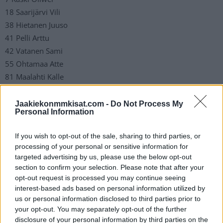
18 Saarijärvi Vili
38 Hietanen Juuso
41 Pelli Arttu
42 Vatanen Sami
55 Ohtamaa Atte
81 Maalahti Kalle
Hyökkääjät
Jaakiekonmmkisat.com -
Do Not Process My
Personal Information
12 Anttila Marko
15 Aaltonen Miro
If you wish to opt-out of the sale, sharing to third parties, or
20 Ojamäki Niko
processing of your personal or sensitive information for
21 Innala Jere
targeted advertising by us, please use the below opt-out
22 Petman Ville
section to confirm your selection. Please note that after your
opt-out request is processed you may continue seeing
23 Nenonen Markus
interest-based ads based on personal information utilized by
25 Rajala Toni
us or personal information disclosed to third parties prior to
37 Erholtz Eemil
your opt-out. You may separately opt-out of the further
39 Ojantakanen Valtteri
disclosure of your personal information by third parties on the