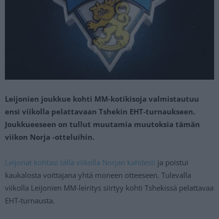
Leijonien joukkue kohti MM-kotikisoja valmistautuu
ensi viikolla pelattavaan Tshekin EHT-turnaukseen.
Joukkueeseen on tullut muutamia muutoksia tämän
viikon Norja -otteluihin.
Leijonat kohtasi tällä viikolla Norjan kahdesti
ja poistui
kaukalosta voittajana yhtä moneen otteeseen. Tulevalla
viikolla Leijonien MM-leiritys siirtyy kohti Tshekissä pelattavaa
EHT-turnausta.