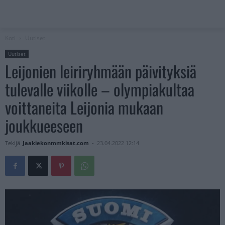
Koti
Uutiset
Uutiset
Leijonien leiriryhmään päivityksiä
tulevalle viikolle – olympiakultaa
voittaneita Leijonia mukaan
joukkueeseen
Tekijä
Jaakiekonmmkisat.com
-
23.04.2022 12:14