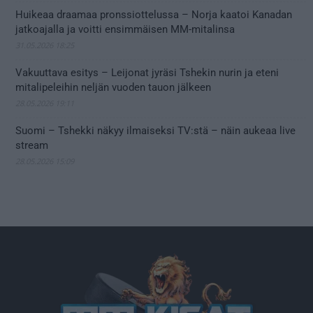
Huikeaa draamaa pronssiottelussa – Norja kaatoi Kanadan
jatkoajalla ja voitti ensimmäisen MM-mitalinsa
31.05.2026 18:25
Vakuuttava esitys – Leijonat jyräsi Tshekin nurin ja eteni
mitalipeleihin neljän vuoden tauon jälkeen
28.05.2026 19:11
Suomi – Tshekki näkyy ilmaiseksi TV:stä – näin aukeaa live
stream
28.05.2026 15:09