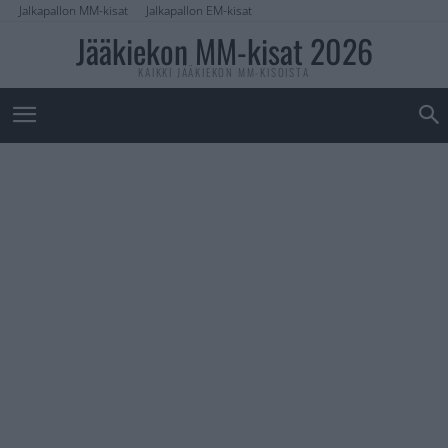
Jalkapallon MM-kisat
Jalkapallon EM-kisat
Jääkiekon MM-kisat 2026
KAIKKI JÄÄKIEKON MM-KISOISTA