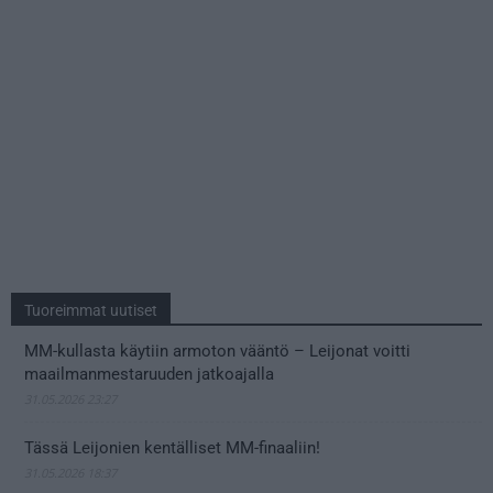
Tuoreimmat uutiset
MM-kullasta käytiin armoton vääntö – Leijonat voitti
maailmanmestaruuden jatkoajalla
31.05.2026 23:27
Tässä Leijonien kentälliset MM-finaaliin!
31.05.2026 18:37