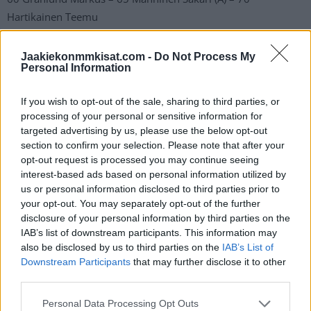
Hartikainen Teemu
4 Lehtonen Mikko − 55 Ohtamaa Atte (A)
Jaakiekonmmkisat.com -
Do Not Process My
Personal Information
2:
25 Rajala Toni – 74 Suomela Antti – 19 Merelä Waltteri
If you wish to opt-out of the sale, sharing to third parties, or
38 Riikola Juuso – 31 Kemiläinen Valtteri
processing of your personal or sensitive information for
targeted advertising by us, please use the below opt-out
3:
section to confirm your selection. Please note that after your
opt-out request is processed you may continue seeing
76 Sallinen Jere – 13 Ruohomaa Mikael – 42 Kapanen Kasperi
interest-based ads based on personal information utilized by
50 Koivisto Miika − 23 Matinpalo Nikolas
us or personal information disclosed to third parties prior to
your opt-out. You may separately opt-out of the further
4:
disclosure of your personal information by third parties on the
29 Oksanen Ahti – 91 Lammikko Juho – 12 Anttila Marko (C)
IAB’s list of downstream participants. This information may
also be disclosed by us to third parties on the
IAB’s List of
40 Lindbohm Petteri − 2 Pokka Ville
Downstream Participants
that may further disclose it to other
third parties.
Ottelu on katsottavissa ilmaiseksi televisiosta TV5 -kanavalta.
Personal Data Processing Opt Outs
Lisäksi Suomen ja Ruotsin välisestä kohtaamisesta on tarjolla