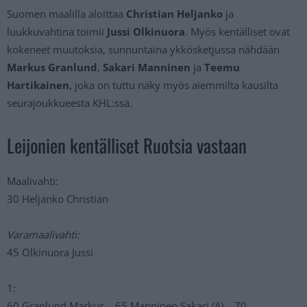
Suomen maalilla aloittaa
Christian Heljanko
ja
luukkuvahtina toimii
Jussi Olkinuora
. Myös kentälliset ovat
kokeneet muutoksia, sunnuntaina ykkösketjussa nähdään
Markus Granlund
,
Sakari Manninen
ja
Teemu
Hartikainen
, joka on tuttu näky myös aiemmilta kausilta
seurajoukkueesta KHL:ssä.
Leijonien kentälliset Ruotsia vastaan
Maalivahti:
30 Heljanko Christian
Varamaalivahti:
45 Olkinuora Jussi
1:
60 Granlund Markus – 65 Manninen Sakari (A) – 70