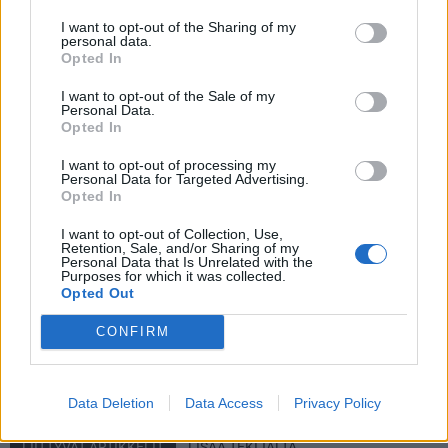
lähetys maksullisen Discovery+ -palvelun kautta.
I want to opt-out of the Sharing of my
personal data.
Opted In
Lue myös:
Tässä Kanadan MM-joukkue 2023 – nimetön
nippu kasassa
I want to opt-out of the Sale of my
Personal Data.
Opted In
I want to opt-out of processing my
Personal Data for Targeted Advertising.
Opted In
I want to opt-out of Collection, Use,
Retention, Sale, and/or Sharing of my
Personal Data that Is Unrelated with the
Purposes for which it was collected.
Opted Out
Edellinen artikkeli
Seuraava artikkeli
CONFIRM
Sveitsi-Suomi näkyy ilmaiseksi
Sunnuntain herkkupala! Ruotsi-
TV:stä – näin katsot ottelun
Suomi näkyy ilmaiseksi TV:stä
– näin katsot ottelun
Data Deletion
Data Access
Privacy Policy
LIITTYVÄT ARTIKKELIT
LISÄÄ TEKIJÄLTÄ